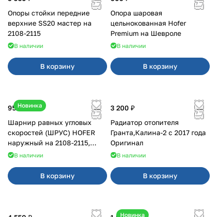
Опоры стойки передние
Опора шаровая
верхние SS20 мастер на
цельнокованная Hofer
2108-2115
Premium на Шевроле
В наличии
В наличии
В корзину
В корзину
Новинка
950 ₽
3 200 ₽
Шарнир равных угловых
Радиатор отопителя
скоростей (ШРУС) HOFER
Гранта,Калина-2 с 2017 года
наружный на 2108-2115,
Оригинал
2110-2112
В наличии
В наличии
В корзину
В корзину
Новинка