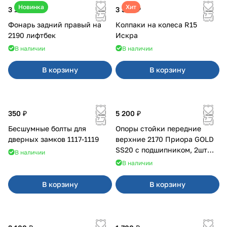
Новинка
Хит
3 100 ₽
3 380 ₽
Фонарь задний правый на
Колпаки на колеса R15
2190 лифтбек
Искра
В наличии
В наличии
В корзину
В корзину
350 ₽
5 200 ₽
Бесшумные болты для
Опоры стойки передние
дверных замков 1117-1119
верхние 2170 Приора GOLD
SS20 с подшипником, 2шт
В наличии
10116
В наличии
В корзину
В корзину