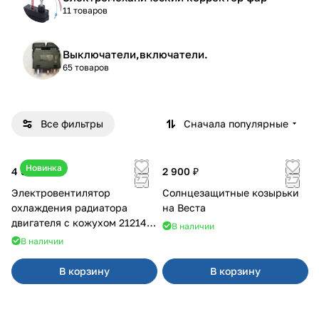
11 товаров
Выключатели,включатели.
65 товаров
Все фильтры
Сначала популярные
Новинка
4 600 ₽
2 900 ₽
Электровентилятор
Солнцезащитные козырьки
охлаждения радиатора
на Веста
двигателя с кожухом 21214
В наличии
2121-21213 ВАЛЕЕ 95
В наличии
В корзину
В корзину