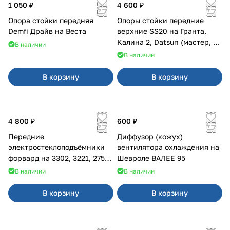
1 050 ₽
4 600 ₽
Опора стойки передняя
Опоры стойки передние
Demfi Драйв на Веста
верхние SS20 на Гранта,
Калина 2, Datsun (мастер, с
В наличии
ЭлУР, с подшипником) 2шт
В наличии
10123
В корзину
В корзину
4 800 ₽
600 ₽
Передние
Диффузор (кожух)
электростеклоподъёмники
вентилятора охлаждения на
форвард на 3302, 3221, 2752,
Шевроле ВАЛЕЕ 95
2217
В наличии
В наличии
В корзину
В корзину