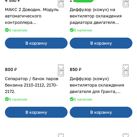
4 550 ₽
1 500 ₽
МАКС 2 Доводик. Модуль
Диффузор (кожух) на
автоматического
вентилятор охлаждения
контроллера
радиатора двигателя
стеклоподъемников для
Приора 2170 Panasonic
В наличии
В наличии
Веста на 4 двери
В корзину
В корзину
800 ₽
850 ₽
Сепаратор / бачок паров
Диффузор (кожух)
бензина 2110-2112, 2170-
вентилятора охлаждения
2172.
двигателя для Гранта,
Калина-2, Датсун нового
В наличии
В наличии
образца
В корзину
В корзину