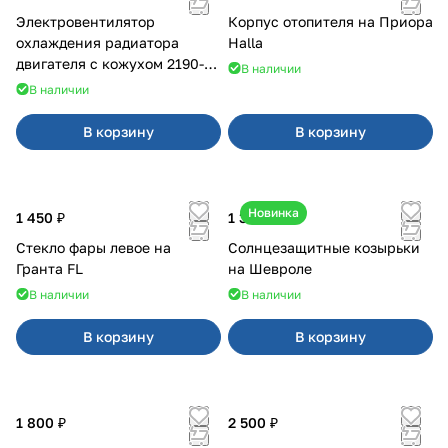
Электровентилятор
Корпус отопителя на Приора
охлаждения радиатора
Halla
двигателя с кожухом 2190-
В наличии
2194 н/о с кондиционером
В наличии
В корзину
В корзину
Новинка
1 450 ₽
1 350 ₽
Стекло фары левое на
Солнцезащитные козырьки
Гранта FL
на Шевроле
В наличии
В наличии
В корзину
В корзину
1 800 ₽
2 500 ₽