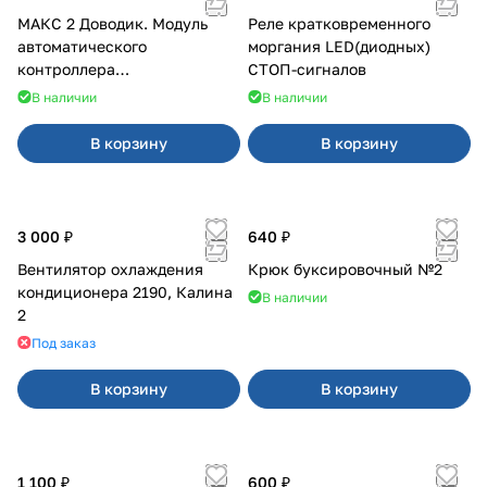
МАКС 2 Доводик. Модуль
Реле кратковременного
автоматического
моргания LED(диодных)
контроллера
СТОП-сигналов
стеклоподъемников для
В наличии
В наличии
Веста на 4 двери
В корзину
В корзину
3 000 ₽
640 ₽
Вентилятор охлаждения
Крюк буксировочный №2
кондиционера 2190, Калина
В наличии
2
Под заказ
В корзину
В корзину
1 100 ₽
600 ₽