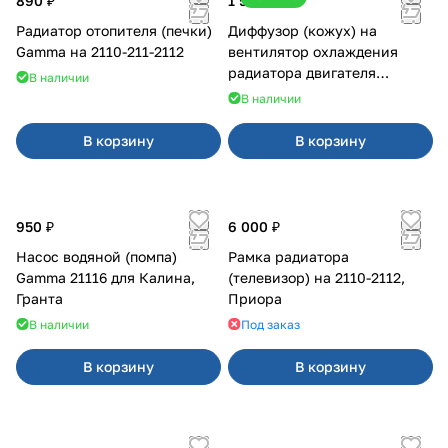
890 ₽
1 500 ₽
Радиатор отопителя (печки)
Диффузор (кожух) на
Gamma на 2110-211-2112
вентилятор охлаждения
радиатора двигателя
В наличии
Приора 2170 Panasonic
В наличии
В корзину
В корзину
950 ₽
6 000 ₽
Насос водяной (помпа)
Рамка радиатора
Gamma 21116 для Калина,
(телевизор) на 2110-2112,
Гранта
Приора
В наличии
Под заказ
В корзину
В корзину