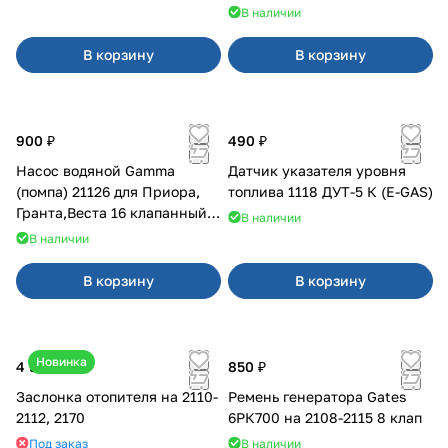
В наличии
В корзину
В корзину
900 ₽
490 ₽
Насос водяной Gamma
Датчик указателя уровня
(помпа) 21126 для Приора,
топлива 1118 ДУТ-5 К (E-GAS)
Гранта,Веста 16 клапанный
В наличии
двигатель.
В наличии
В корзину
В корзину
Новинка
4 500 ₽
850 ₽
Заслонка отопителя на 2110-
Ремень генератора Gates
2112, 2170
6РК700 на 2108-2115 8 клап
Под заказ
В наличии