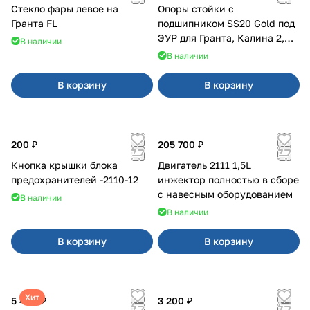
Стекло фары левое на
Опоры стойки с
Гранта FL
подшипником SS20 Gold под
ЭУР для Гранта, Калина 2,
В наличии
Datsun
В наличии
В корзину
В корзину
200 ₽
205 700 ₽
Кнопка крышки блока
Двигатель 2111 1,5L
предохранителей -2110-12
инжектор полностью в сборе
с навесным оборудованием
В наличии
В наличии
В корзину
В корзину
Хит
5 400 ₽
3 200 ₽