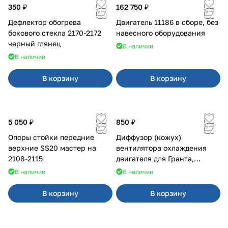
350 ₽
162 750 ₽
Дефлектор обогрева
Двигатель 11186 в сборе, без
бокового стекла 2170-2172
навесного оборудования
черный глянец
В наличии
В наличии
В корзину
В корзину
5 050 ₽
850 ₽
Опоры стойки передние
Диффузор (кожух)
верхние SS20 мастер на
вентилятора охлаждения
2108-2115
двигателя для Гранта,
Калина-2, Датсун нового
В наличии
В наличии
образца
В корзину
В корзину