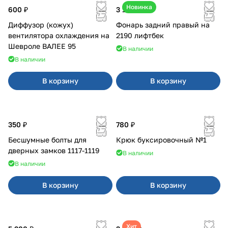
Новинка
600 ₽
3 100 ₽
Диффузор (кожух)
Фонарь задний правый на
вентилятора охлаждения на
2190 лифтбек
Шевроле ВАЛЕЕ 95
В наличии
В наличии
В корзину
В корзину
350 ₽
780 ₽
Бесшумные болты для
Крюк буксировочный №1
дверных замков 1117-1119
В наличии
В наличии
В корзину
В корзину
Хит