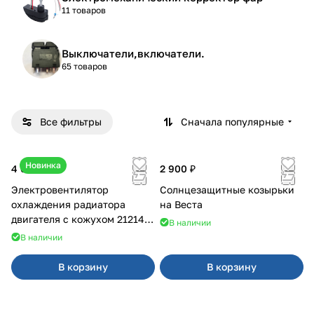
11 товаров
Выключатели,включатели.
65 товаров
Все фильтры
Сначала популярные
Новинка
4 600 ₽
2 900 ₽
Электровентилятор
Солнцезащитные козырьки
охлаждения радиатора
на Веста
двигателя с кожухом 21214
В наличии
2121-21213 ВАЛЕЕ 95
В наличии
В корзину
В корзину