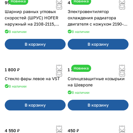
Новинка
Новинка
950 ₽
4 550 ₽
Шарнир равных угловых
Электровентилятор
скоростей (ШРУС) HOFER
охлаждения радиатора
наружный на 2108-2115,
двигателя с кожухом 2190-
2110-2112
2194 н/о с кондиционером
В наличии
В наличии
В корзину
В корзину
Новинка
1 800 ₽
1 350 ₽
Стекло фары левое на VST
Солнцезащитные козырьки
на Шевроле
В наличии
В наличии
В корзину
В корзину
4 550 ₽
450 ₽