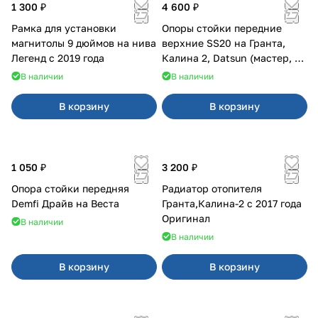
1 300 ₽
4 600 ₽
Рамка для установки
Опоры стойки передние
магнитолы 9 дюймов на нива
верхние SS20 на Гранта,
Легенд с 2019 года
Калина 2, Datsun (мастер, с
ЭлУР, с подшипником) 2шт
В наличии
В наличии
10123
В корзину
В корзину
1 050 ₽
3 200 ₽
Опора стойки передняя
Радиатор отопителя
Demfi Драйв на Веста
Гранта,Калина-2 с 2017 года
Оригинал
В наличии
В наличии
В корзину
В корзину