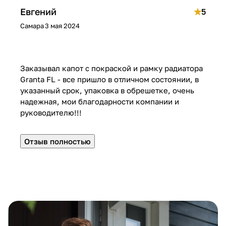
т
д
к
м
Евгений
5
о
и
л
е
н
м
с
ю
Самара
3 мая 2024
т
о
к
ч
б
и
и
и
,
и
Заказывал капот с покраской и рамку радиатора
л
к
п
Granta FL - все пришло в отличном состоянии, в
и
о
у
указанный срок, упаковка в обрешетке, очень
В
л
л
надежная, мои благодарности компании и
А
о
ь
руководителю!!!
З
д
т
к
ы
Отзыв полностью
и
,
б
а
р
а
б