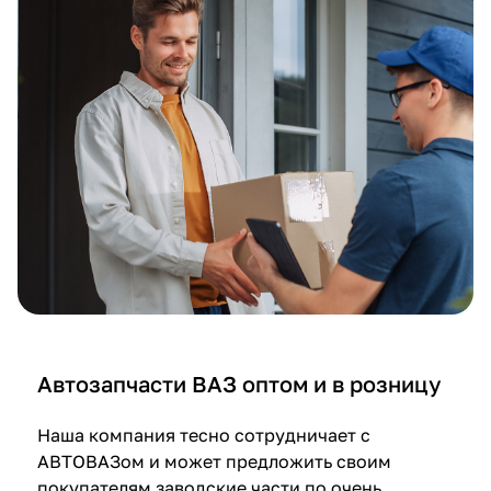
а
н
ы
Автозапчасти ВАЗ оптом и в розницу
Наша компания тесно сотрудничает с
АВТОВАЗом и может предложить своим
покупателям заводские части по очень