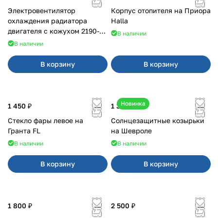
Электровентилятор
Корпус отопителя на Приора
охлаждения радиатора
Halla
двигателя с кожухом 2190-
В наличии
2194 н/о с кондиционером
В наличии
В корзину
В корзину
Новинка
1 450 ₽
1 350 ₽
Стекло фары левое на
Солнцезащитные козырьки
Гранта FL
на Шевроле
В наличии
В наличии
В корзину
В корзину
1 800 ₽
2 500 ₽