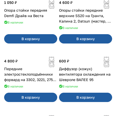
1 050 ₽
4 600 ₽
Опора стойки передняя
Опоры стойки передние
Demfi Драйв на Веста
верхние SS20 на Гранта,
Калина 2, Datsun (мастер, с
В наличии
ЭлУР, с подшипником) 2шт
В наличии
10123
В корзину
В корзину
4 800 ₽
600 ₽
Передние
Диффузор (кожух)
электростеклоподъёмники
вентилятора охлаждения на
форвард на 3302, 3221, 2752,
Шевроле ВАЛЕЕ 95
2217
В наличии
В наличии
В корзину
В корзину