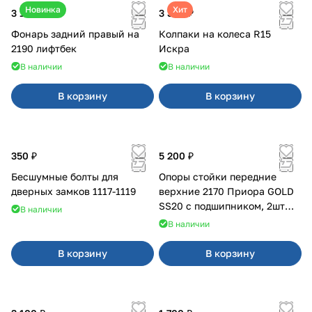
Новинка
Хит
3 100 ₽
3 380 ₽
Фонарь задний правый на
Колпаки на колеса R15
2190 лифтбек
Искра
В наличии
В наличии
В корзину
В корзину
350 ₽
5 200 ₽
Бесшумные болты для
Опоры стойки передние
дверных замков 1117-1119
верхние 2170 Приора GOLD
SS20 с подшипником, 2шт
В наличии
10116
В наличии
В корзину
В корзину