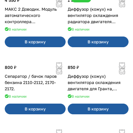
4 550 ₽
1 500 ₽
МАКС 2 Доводик. Модуль
Диффузор (кожух) на
автоматического
вентилятор охлаждения
контроллера
радиатора двигателя
стеклоподъемников для
Приора 2170 Panasonic
В наличии
В наличии
Веста на 4 двери
В корзину
В корзину
800 ₽
850 ₽
Сепаратор / бачок паров
Диффузор (кожух)
бензина 2110-2112, 2170-
вентилятора охлаждения
2172.
двигателя для Гранта,
Калина-2, Датсун нового
В наличии
В наличии
образца
В корзину
В корзину