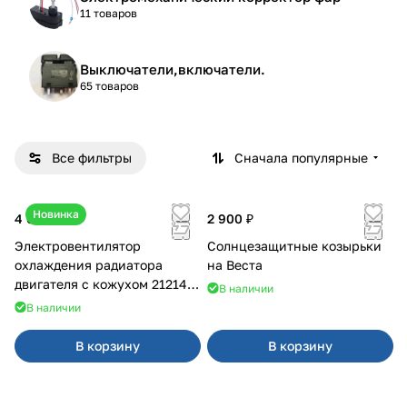
11 товаров
Выключатели,включатели.
65 товаров
Все фильтры
Сначала популярные
Новинка
4 600 ₽
2 900 ₽
Электровентилятор
Солнцезащитные козырьки
охлаждения радиатора
на Веста
двигателя с кожухом 21214
В наличии
2121-21213 ВАЛЕЕ 95
В наличии
В корзину
В корзину