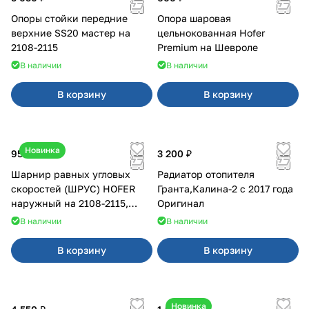
Опоры стойки передние
Опора шаровая
верхние SS20 мастер на
цельнокованная Hofer
2108-2115
Premium на Шевроле
В наличии
В наличии
В корзину
В корзину
Новинка
950 ₽
3 200 ₽
Шарнир равных угловых
Радиатор отопителя
скоростей (ШРУС) HOFER
Гранта,Калина-2 с 2017 года
наружный на 2108-2115,
Оригинал
2110-2112
В наличии
В наличии
В корзину
В корзину
Новинка