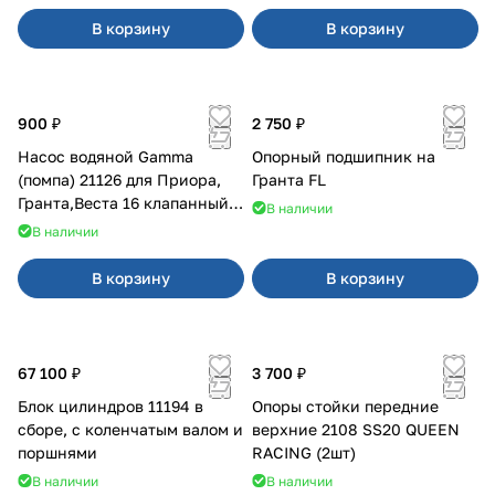
В корзину
В корзину
900 ₽
2 750 ₽
Насос водяной Gamma
Опорный подшипник на
(помпа) 21126 для Приора,
Гранта FL
Гранта,Веста 16 клапанный
В наличии
двигатель.
В наличии
В корзину
В корзину
67 100 ₽
3 700 ₽
Блок цилиндров 11194 в
Опоры стойки передние
сборе, с коленчатым валом и
верхние 2108 SS20 QUEEN
поршнями
RACING (2шт)
В наличии
В наличии