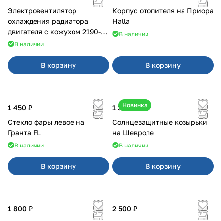
Электровентилятор
Корпус отопителя на Приора
охлаждения радиатора
Halla
двигателя с кожухом 2190-
В наличии
2194 н/о с кондиционером
В наличии
В корзину
В корзину
Новинка
1 450 ₽
1 350 ₽
Стекло фары левое на
Солнцезащитные козырьки
Гранта FL
на Шевроле
В наличии
В наличии
В корзину
В корзину
1 800 ₽
2 500 ₽