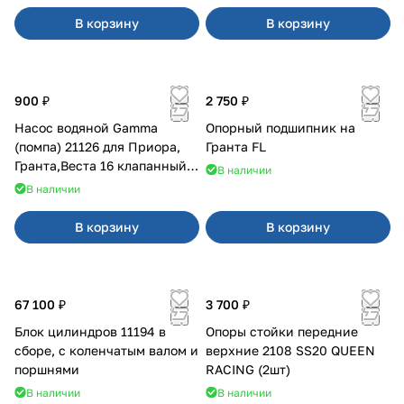
В корзину
В корзину
900 ₽
2 750 ₽
Насос водяной Gamma
Опорный подшипник на
(помпа) 21126 для Приора,
Гранта FL
Гранта,Веста 16 клапанный
В наличии
двигатель.
В наличии
В корзину
В корзину
67 100 ₽
3 700 ₽
Блок цилиндров 11194 в
Опоры стойки передние
сборе, с коленчатым валом и
верхние 2108 SS20 QUEEN
поршнями
RACING (2шт)
В наличии
В наличии