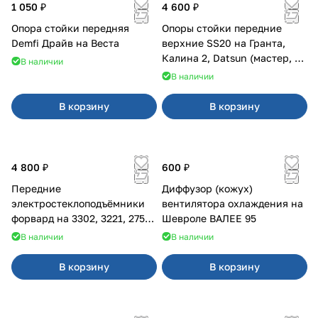
1 050 ₽
4 600 ₽
Опора стойки передняя
Опоры стойки передние
Demfi Драйв на Веста
верхние SS20 на Гранта,
Калина 2, Datsun (мастер, с
В наличии
ЭлУР, с подшипником) 2шт
В наличии
10123
В корзину
В корзину
4 800 ₽
600 ₽
Передние
Диффузор (кожух)
электростеклоподъёмники
вентилятора охлаждения на
форвард на 3302, 3221, 2752,
Шевроле ВАЛЕЕ 95
2217
В наличии
В наличии
В корзину
В корзину