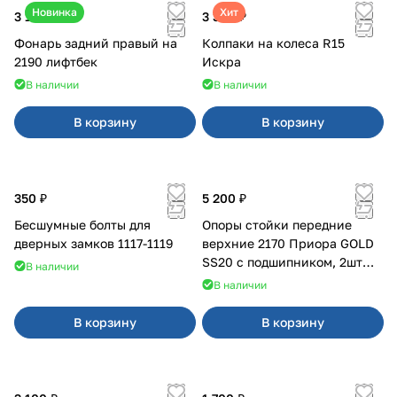
Новинка
Хит
3 100 ₽
3 380 ₽
Фонарь задний правый на
Колпаки на колеса R15
2190 лифтбек
Искра
В наличии
В наличии
В корзину
В корзину
350 ₽
5 200 ₽
Бесшумные болты для
Опоры стойки передние
дверных замков 1117-1119
верхние 2170 Приора GOLD
SS20 с подшипником, 2шт
В наличии
10116
В наличии
В корзину
В корзину