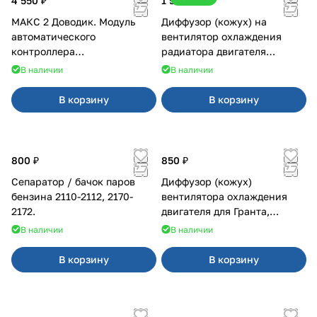
4 550 ₽
1 500 ₽
МАКС 2 Доводик. Модуль
Диффузор (кожух) на
автоматического
вентилятор охлаждения
контроллера
радиатора двигателя
стеклоподъемников для
Приора 2170 Panasonic
В наличии
В наличии
Веста на 4 двери
В корзину
В корзину
800 ₽
850 ₽
Сепаратор / бачок паров
Диффузор (кожух)
бензина 2110-2112, 2170-
вентилятора охлаждения
2172.
двигателя для Гранта,
Калина-2, Датсун нового
В наличии
В наличии
образца
В корзину
В корзину