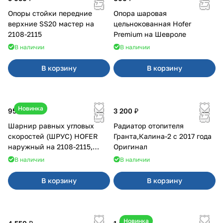
Опоры стойки передние
Опора шаровая
верхние SS20 мастер на
цельнокованная Hofer
2108-2115
Premium на Шевроле
В наличии
В наличии
В корзину
В корзину
Новинка
950 ₽
3 200 ₽
Шарнир равных угловых
Радиатор отопителя
скоростей (ШРУС) HOFER
Гранта,Калина-2 с 2017 года
наружный на 2108-2115,
Оригинал
2110-2112
В наличии
В наличии
В корзину
В корзину
Новинка