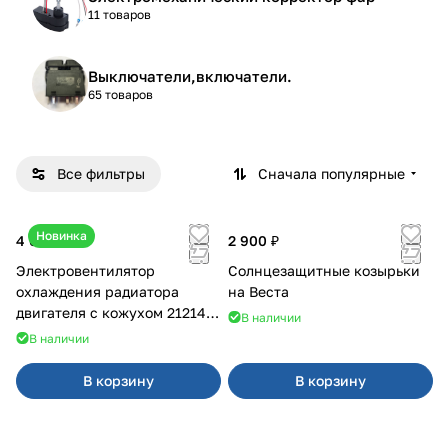
11 товаров
Выключатели,включатели.
65 товаров
Все фильтры
Сначала популярные
Новинка
4 600 ₽
2 900 ₽
Электровентилятор
Солнцезащитные козырьки
охлаждения радиатора
на Веста
двигателя с кожухом 21214
В наличии
2121-21213 ВАЛЕЕ 95
В наличии
В корзину
В корзину