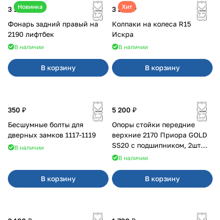
Новинка
Хит
3 100 ₽
3 380 ₽
Фонарь задний правый на
Колпаки на колеса R15
2190 лифтбек
Искра
В наличии
В наличии
В корзину
В корзину
350 ₽
5 200 ₽
Бесшумные болты для
Опоры стойки передние
дверных замков 1117-1119
верхние 2170 Приора GOLD
SS20 с подшипником, 2шт
В наличии
10116
В наличии
В корзину
В корзину