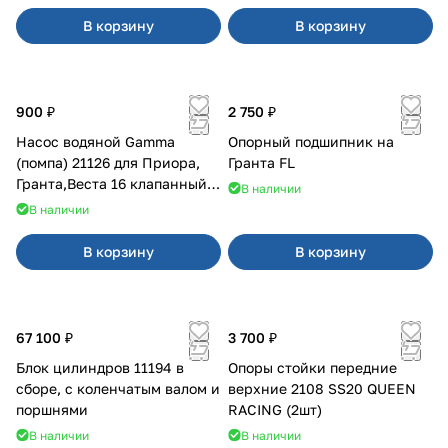
В корзину
В корзину
900 ₽
2 750 ₽
Насос водяной Gamma
Опорный подшипник на
(помпа) 21126 для Приора,
Гранта FL
Гранта,Веста 16 клапанный
В наличии
двигатель.
В наличии
В корзину
В корзину
67 100 ₽
3 700 ₽
Блок цилиндров 11194 в
Опоры стойки передние
сборе, с коленчатым валом и
верхние 2108 SS20 QUEEN
поршнями
RACING (2шт)
В наличии
В наличии