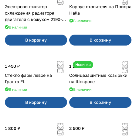
Электровентилятор
Корпус отопителя на Приора
охлаждения радиатора
Halla
двигателя с кожухом 2190-
В наличии
2194 н/о с кондиционером
В наличии
В корзину
В корзину
Новинка
1 450 ₽
1 350 ₽
Стекло фары левое на
Солнцезащитные козырьки
Гранта FL
на Шевроле
В наличии
В наличии
В корзину
В корзину
1 800 ₽
2 500 ₽