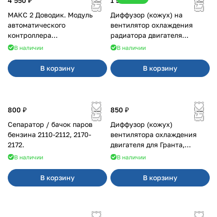
4 550 ₽
1 500 ₽
МАКС 2 Доводик. Модуль
Диффузор (кожух) на
автоматического
вентилятор охлаждения
контроллера
радиатора двигателя
стеклоподъемников для
Приора 2170 Panasonic
В наличии
В наличии
Веста на 4 двери
В корзину
В корзину
800 ₽
850 ₽
Сепаратор / бачок паров
Диффузор (кожух)
бензина 2110-2112, 2170-
вентилятора охлаждения
2172.
двигателя для Гранта,
Калина-2, Датсун нового
В наличии
В наличии
образца
В корзину
В корзину