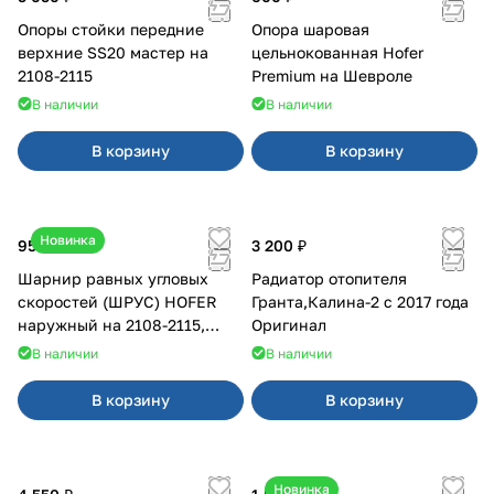
Опоры стойки передние
Опора шаровая
верхние SS20 мастер на
цельнокованная Hofer
2108-2115
Premium на Шевроле
В наличии
В наличии
В корзину
В корзину
Новинка
950 ₽
3 200 ₽
Шарнир равных угловых
Радиатор отопителя
скоростей (ШРУС) HOFER
Гранта,Калина-2 с 2017 года
наружный на 2108-2115,
Оригинал
2110-2112
В наличии
В наличии
В корзину
В корзину
Новинка