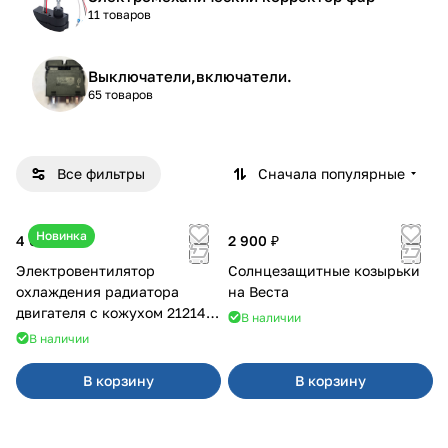
11 товаров
Выключатели,включатели.
65 товаров
Все фильтры
Сначала популярные
Новинка
4 600 ₽
2 900 ₽
Электровентилятор
Солнцезащитные козырьки
охлаждения радиатора
на Веста
двигателя с кожухом 21214
В наличии
2121-21213 ВАЛЕЕ 95
В наличии
В корзину
В корзину