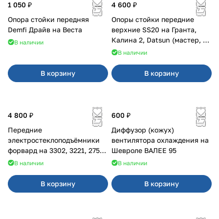
1 050 ₽
4 600 ₽
Опора стойки передняя
Опоры стойки передние
Demfi Драйв на Веста
верхние SS20 на Гранта,
Калина 2, Datsun (мастер, с
В наличии
ЭлУР, с подшипником) 2шт
В наличии
10123
В корзину
В корзину
4 800 ₽
600 ₽
Передние
Диффузор (кожух)
электростеклоподъёмники
вентилятора охлаждения на
форвард на 3302, 3221, 2752,
Шевроле ВАЛЕЕ 95
2217
В наличии
В наличии
В корзину
В корзину