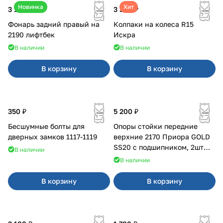
Новинка
Хит
3 100 ₽
3 380 ₽
Фонарь задний правый на
Колпаки на колеса R15
2190 лифтбек
Искра
В наличии
В наличии
В корзину
В корзину
350 ₽
5 200 ₽
Бесшумные болты для
Опоры стойки передние
дверных замков 1117-1119
верхние 2170 Приора GOLD
SS20 с подшипником, 2шт
В наличии
10116
В наличии
В корзину
В корзину