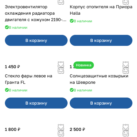
Электровентилятор
Корпус отопителя на Приора
охлаждения радиатора
Halla
двигателя с кожухом 2190-
В наличии
2194 н/о с кондиционером
В наличии
В корзину
В корзину
Новинка
1 450 ₽
1 350 ₽
Стекло фары левое на
Солнцезащитные козырьки
Гранта FL
на Шевроле
В наличии
В наличии
В корзину
В корзину
1 800 ₽
2 500 ₽