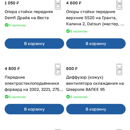
1 050 ₽
4 600 ₽
Опора стойки передняя
Опоры стойки передние
Demfi Драйв на Веста
верхние SS20 на Гранта,
Калина 2, Datsun (мастер, с
В наличии
ЭлУР, с подшипником) 2шт
В наличии
10123
В корзину
В корзину
4 800 ₽
600 ₽
Передние
Диффузор (кожух)
электростеклоподъёмники
вентилятора охлаждения на
форвард на 3302, 3221, 2752,
Шевроле ВАЛЕЕ 95
2217
В наличии
В наличии
В корзину
В корзину