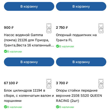
В корзину
В корзину
900 ₽
2 750 ₽
Насос водяной Gamma
Опорный подшипник на
(помпа) 21126 для Приора,
Гранта FL
Гранта,Веста 16 клапанный
В наличии
двигатель.
В наличии
В корзину
В корзину
67 100 ₽
3 700 ₽
Блок цилиндров 11194 в
Опоры стойки передние
сборе, с коленчатым валом и
верхние 2108 SS20 QUEEN
поршнями
RACING (2шт)
В наличии
В наличии