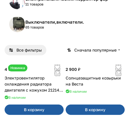
11 товаров
Выключатели,включатели.
65 товаров
Все фильтры
Сначала популярные
Новинка
4 600 ₽
2 900 ₽
Электровентилятор
Солнцезащитные козырьки
охлаждения радиатора
на Веста
двигателя с кожухом 21214
В наличии
2121-21213 ВАЛЕЕ 95
В наличии
В корзину
В корзину