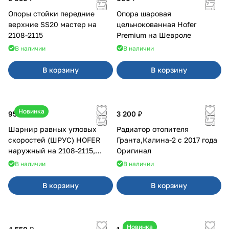
Опоры стойки передние
Опора шаровая
верхние SS20 мастер на
цельнокованная Hofer
2108-2115
Premium на Шевроле
В наличии
В наличии
В корзину
В корзину
Новинка
950 ₽
3 200 ₽
Шарнир равных угловых
Радиатор отопителя
скоростей (ШРУС) HOFER
Гранта,Калина-2 с 2017 года
наружный на 2108-2115,
Оригинал
2110-2112
В наличии
В наличии
В корзину
В корзину
Новинка