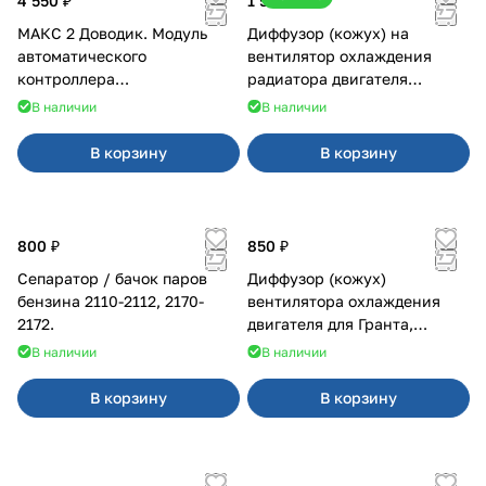
4 550 ₽
1 500 ₽
МАКС 2 Доводик. Модуль
Диффузор (кожух) на
автоматического
вентилятор охлаждения
контроллера
радиатора двигателя
стеклоподъемников для
Приора 2170 Panasonic
В наличии
В наличии
Веста на 4 двери
В корзину
В корзину
800 ₽
850 ₽
Сепаратор / бачок паров
Диффузор (кожух)
бензина 2110-2112, 2170-
вентилятора охлаждения
2172.
двигателя для Гранта,
Калина-2, Датсун нового
В наличии
В наличии
образца
В корзину
В корзину