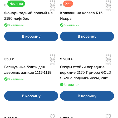
Новинка
Хит
3 100 ₽
3 380 ₽
Фонарь задний правый на
Колпаки на колеса R15
2190 лифтбек
Искра
В наличии
В наличии
В корзину
В корзину
350 ₽
5 200 ₽
Бесшумные болты для
Опоры стойки передние
дверных замков 1117-1119
верхние 2170 Приора GOLD
SS20 с подшипником, 2шт
В наличии
10116
В наличии
В корзину
В корзину