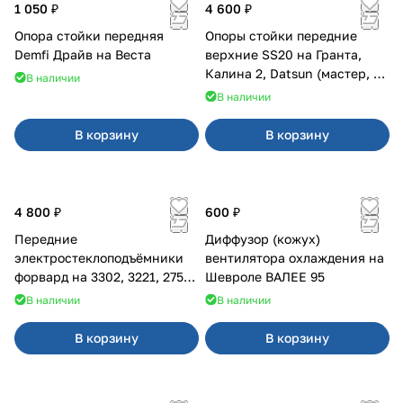
1 050 ₽
4 600 ₽
Опора стойки передняя
Опоры стойки передние
Demfi Драйв на Веста
верхние SS20 на Гранта,
Калина 2, Datsun (мастер, с
В наличии
ЭлУР, с подшипником) 2шт
В наличии
10123
В корзину
В корзину
4 800 ₽
600 ₽
Передние
Диффузор (кожух)
электростеклоподъёмники
вентилятора охлаждения на
форвард на 3302, 3221, 2752,
Шевроле ВАЛЕЕ 95
2217
В наличии
В наличии
В корзину
В корзину