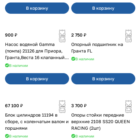
В корзину
В корзину
900 ₽
2 750 ₽
Насос водяной Gamma
Опорный подшипник на
(помпа) 21126 для Приора,
Гранта FL
Гранта,Веста 16 клапанный
В наличии
двигатель.
В наличии
В корзину
В корзину
67 100 ₽
3 700 ₽
Блок цилиндров 11194 в
Опоры стойки передние
сборе, с коленчатым валом и
верхние 2108 SS20 QUEEN
поршнями
RACING (2шт)
В наличии
В наличии