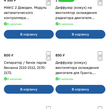
4 550 ₽
1 500 ₽
МАКС 2 Доводик. Модуль
Диффузор (кожух) на
автоматического
вентилятор охлаждения
контроллера
радиатора двигателя
стеклоподъемников для
Приора 2170 Panasonic
В наличии
В наличии
Веста на 4 двери
В корзину
В корзину
800 ₽
850 ₽
Сепаратор / бачок паров
Диффузор (кожух)
бензина 2110-2112, 2170-
вентилятора охлаждения
2172.
двигателя для Гранта,
Калина-2, Датсун нового
В наличии
В наличии
образца
В корзину
В корзину