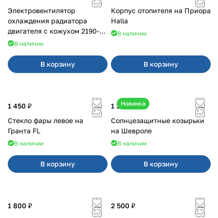
Электровентилятор
Корпус отопителя на Приора
охлаждения радиатора
Halla
двигателя с кожухом 2190-
В наличии
2194 н/о с кондиционером
В наличии
В корзину
В корзину
Новинка
1 450 ₽
1 350 ₽
Стекло фары левое на
Солнцезащитные козырьки
Гранта FL
на Шевроле
В наличии
В наличии
В корзину
В корзину
1 800 ₽
2 500 ₽