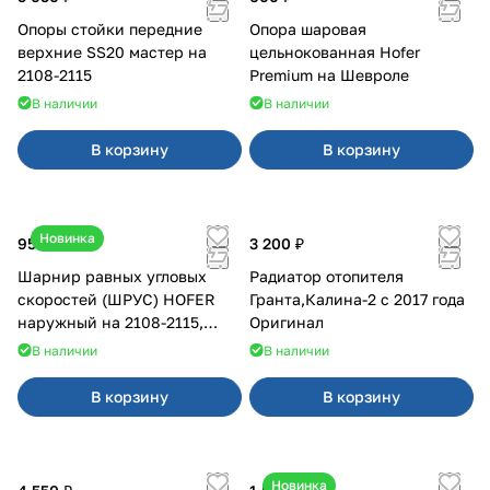
Опоры стойки передние
Опора шаровая
верхние SS20 мастер на
цельнокованная Hofer
2108-2115
Premium на Шевроле
В наличии
В наличии
В корзину
В корзину
Новинка
950 ₽
3 200 ₽
Шарнир равных угловых
Радиатор отопителя
скоростей (ШРУС) HOFER
Гранта,Калина-2 с 2017 года
наружный на 2108-2115,
Оригинал
2110-2112
В наличии
В наличии
В корзину
В корзину
Новинка