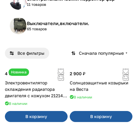
11 товаров
Выключатели,включатели.
65 товаров
Все фильтры
Сначала популярные
Новинка
4 600 ₽
2 900 ₽
Электровентилятор
Солнцезащитные козырьки
охлаждения радиатора
на Веста
двигателя с кожухом 21214
В наличии
2121-21213 ВАЛЕЕ 95
В наличии
В корзину
В корзину