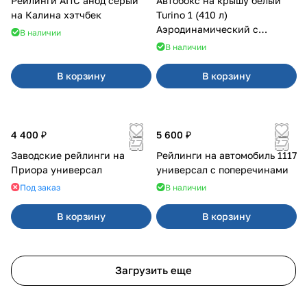
Рейлинги АПС анод серый
Автобокс на крышу белый
на Калина хэтчбек
Turino 1 (410 л)
Аэродинамический с
В наличии
двусторонним открыванием
В наличии
В корзину
В корзину
4 400 ₽
5 600 ₽
Заводские рейлинги на
Рейлинги на автомобиль 1117
Приора универсал
универсал с поперечинами
Под заказ
В наличии
В корзину
В корзину
Загрузить еще