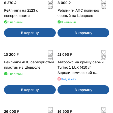
6 370 ₽
8 000 ₽
Рейлинги на 2123 с
Рейлинги АПС полимер
поперечинами
черный на Шевроле
В наличии
В наличии
В корзину
В корзину
10 200 ₽
21 090 ₽
Рейлинги АПС серебристый
Автобокс на крышу серый
пластик на Шевроле
Turino 1 LUX (410 л)
Аэродинамический с
В наличии
двусторонним открыванием
Под заказ
В корзину
В корзину
26 000 ₽
16 500 ₽