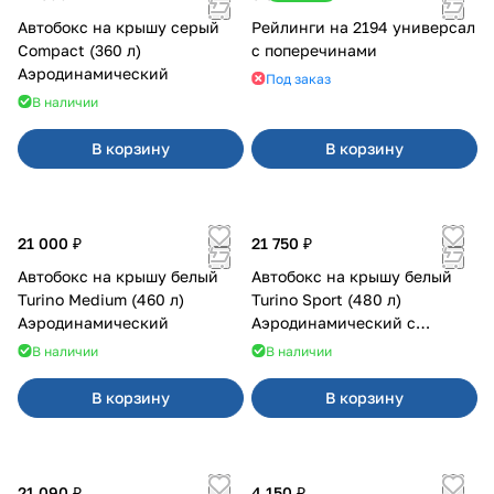
Автобокс на крышу серый
Рейлинги на 2194 универсал
Compact (360 л)
с поперечинами
Аэродинамический
Под заказ
В наличии
В корзину
В корзину
21 000 ₽
21 750 ₽
Автобокс на крышу белый
Автобокс на крышу белый
Turino Medium (460 л)
Turino Sport (480 л)
Аэродинамический
Аэродинамический с
двусторонним открыванием
В наличии
В наличии
В корзину
В корзину
21 090 ₽
4 150 ₽