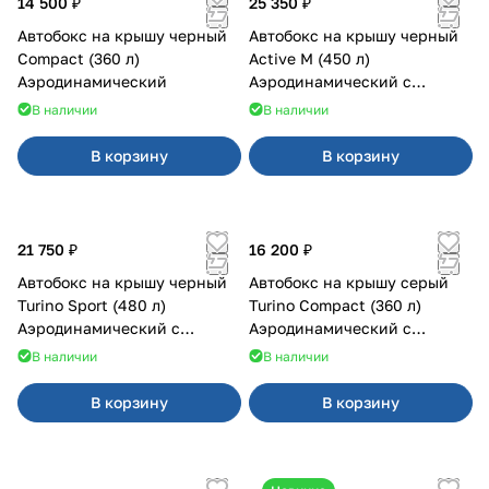
14 500 ₽
25 350 ₽
Автобокс на крышу черный
Автобокс на крышу черный
Compact (360 л)
Active M (450 л)
Аэродинамический
Аэродинамический с
двусторонним открыванием
В наличии
В наличии
В корзину
В корзину
21 750 ₽
16 200 ₽
Автобокс на крышу черный
Автобокс на крышу серый
Turino Sport (480 л)
Turino Compact (360 л)
Аэродинамический с
Аэродинамический с
двусторонним открыванием
двусторонним открыванием
В наличии
В наличии
В корзину
В корзину