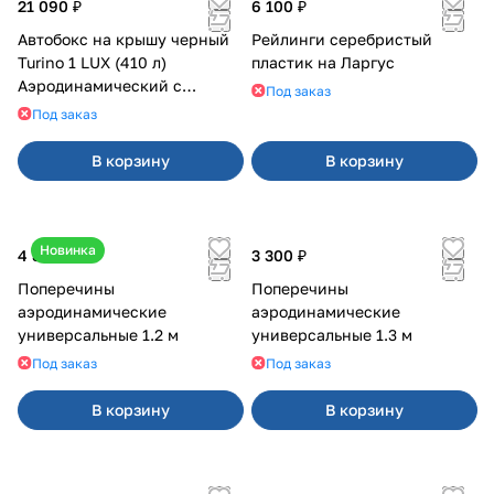
21 090 ₽
6 100 ₽
Автобокс на крышу черный
Рейлинги серебристый
Turino 1 LUX (410 л)
пластик на Ларгус
Аэродинамический с
Под заказ
двусторонним открыванием
Под заказ
В корзину
В корзину
Новинка
4 800 ₽
3 300 ₽
Поперечины
Поперечины
аэродинамические
аэродинамические
универсальные 1.2 м
универсальные 1.3 м
Под заказ
Под заказ
В корзину
В корзину