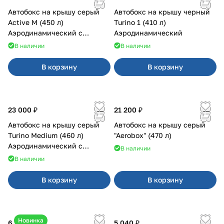
Автобокс на крышу серый
Автобокс на крышу черный
Active M (450 л)
Turino 1 (410 л)
Аэродинамический с
Аэродинамический
двусторонним открыванием
В наличии
В наличии
В корзину
В корзину
23 000 ₽
21 200 ₽
Автобокс на крышу серый
Автобокс на крышу серый
Turino Medium (460 л)
"Aerobox" (470 л)
Аэродинамический с
В наличии
двусторонним открыванием
В наличии
В корзину
В корзину
Новинка
6 500 ₽
5 040 ₽