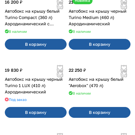
Новинка
16 200 ₽
21 000 ₽
Автобокс на крышу белый
Автобокс на крышу черный
Turino Compact (360 л)
Turino Medium (460 л)
Аэродинамический с
Аэродинамический
двусторонним открыванием
В наличии
В наличии
В корзину
В корзину
19 830 ₽
22 250 ₽
Автобокс на крышу черный
Автобокс на крышу белый
Turino 1 LUX (410 л)
"Aerobox" (470 л)
Аэродинамический
В наличии
Под заказ
В корзину
В корзину