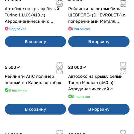
Автобокс на крышу белый
Рейлинги на автомобиль
Turino 1 LUX (410 л)
ШЕВРОЛЕ- (CHEVROLET-) с
Аэродинамический с
поперечинами Металл
двусторонним открыванием
Дизайн
Под заказ
Под заказ
В корзину
В корзину
5 500 ₽
23 000 ₽
Рейлинги АПС полимер
Автобокс на крышу белый
черный на Калина хэтчбек
Turino Medium (460 л)
Аэродинамический с
В наличии
двусторонним открыванием
В наличии
В корзину
В корзину