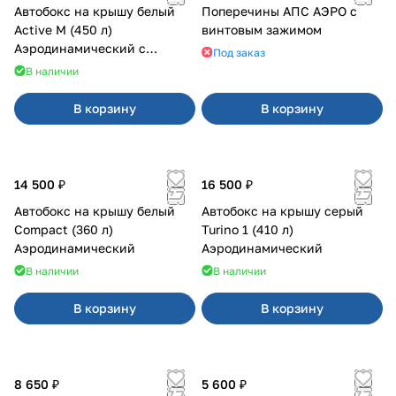
Автобокс на крышу белый
Поперечины АПС АЭРО с
Active M (450 л)
винтовым зажимом
Аэродинамический с
Под заказ
двусторонним открыванием
В наличии
В корзину
В корзину
14 500 ₽
16 500 ₽
Автобокс на крышу белый
Автобокс на крышу серый
Compact (360 л)
Turino 1 (410 л)
Аэродинамический
Аэродинамический
В наличии
В наличии
В корзину
В корзину
8 650 ₽
5 600 ₽