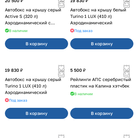
20 500 ₽
19 830 ₽
Автобокс на крышу серый
Автобокс на крышу белый
Active S (320 л)
Turino 1 LUX (410 л)
Аэродинамический с
Аэродинамический
двусторонним открыванием
В наличии
Под заказ
В корзину
В корзину
19 830 ₽
5 500 ₽
Автобокс на крышу серый
Рейлинги АПС серебристый
Turino 1 LUX (410 л)
пластик на Калина хэтчбек
Аэродинамический
В наличии
Под заказ
В корзину
В корзину