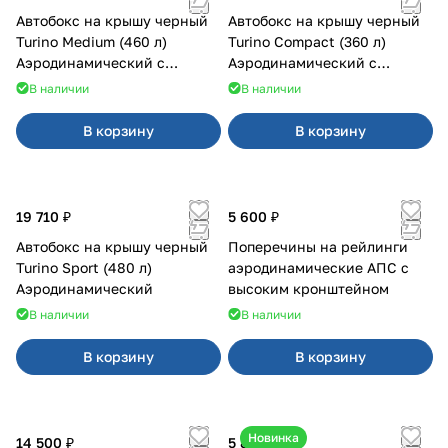
Автобокс на крышу черный
Автобокс на крышу черный
Turino Medium (460 л)
Turino Compact (360 л)
Аэродинамический с
Аэродинамический с
двусторонним открыванием
двусторонним открыванием
В наличии
В наличии
В корзину
В корзину
19 710 ₽
5 600 ₽
Автобокс на крышу черный
Поперечины на рейлинги
Turino Sport (480 л)
аэродинамические АПС с
Аэродинамический
высоким кронштейном
В наличии
В наличии
В корзину
В корзину
Новинка
14 500 ₽
5 850 ₽