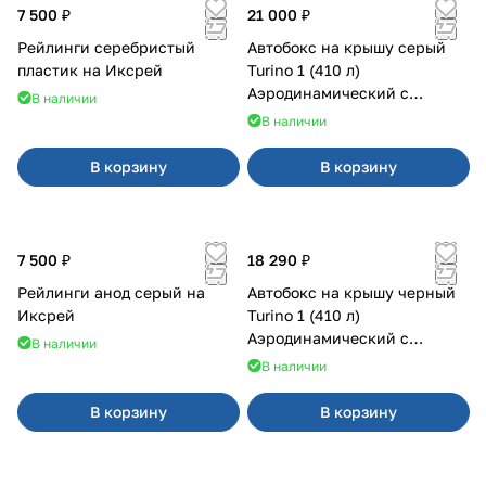
7 500 ₽
21 000 ₽
Рейлинги серебристый
Автобокс на крышу серый
пластик на Иксрей
Turino 1 (410 л)
Аэродинамический с
В наличии
двусторонним открыванием
В наличии
В корзину
В корзину
7 500 ₽
18 290 ₽
Рейлинги анод серый на
Автобокс на крышу черный
Иксрей
Turino 1 (410 л)
Аэродинамический с
В наличии
двусторонним открыванием
В наличии
В корзину
В корзину