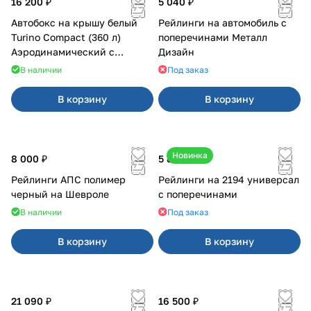
16 200 ₽
5 040 ₽
Автобокс на крышу белый
Рейлинги на автомобиль с
Turino Compact (360 л)
поперечинами Металл
Аэродинамический с
Дизайн
двусторонним открыванием
В наличии
Под заказ
В корзину
В корзину
Новинка
8 000 ₽
5 850 ₽
Рейлинги АПС полимер
Рейлинги на 2194 универсал
черный на Шевроле
с поперечинами
В наличии
Под заказ
В корзину
В корзину
21 090 ₽
16 500 ₽