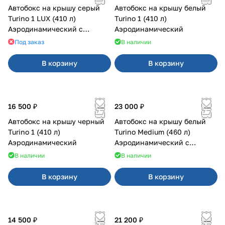
Автобокс на крышу серый
Автобокс на крышу белый
Turino 1 LUX (410 л)
Turino 1 (410 л)
Аэродинамический с
Аэродинамический
двусторонним открыванием
Под заказ
В наличии
В корзину
В корзину
16 500 ₽
23 000 ₽
Автобокс на крышу черный
Автобокс на крышу белый
Turino 1 (410 л)
Turino Medium (460 л)
Аэродинамический
Аэродинамический с
двусторонним открыванием
В наличии
В наличии
В корзину
В корзину
14 500 ₽
21 200 ₽