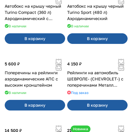
Автобокс на крышу черный
Автобокс на крышу черный
Turino Compact (360 л)
Turino Sport (480 л)
Аэродинамический с
Аэродинамический
двусторонним открыванием
В наличии
В наличии
В корзину
В корзину
5 600 ₽
4 150 ₽
Поперечины на рейлинги
Рейлинги на автомобиль
аэродинамические АПС с
ШЕВРОЛЕ- (CHEVROLET-) с
высоким кронштейном
поперечинами Металл
Дизайн
В наличии
Под заказ
В корзину
В корзину
Новинка
14 500 ₽
21 000 ₽