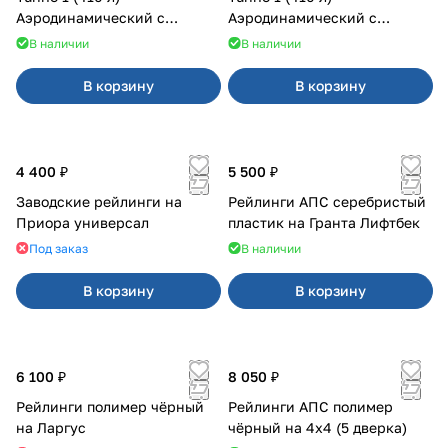
Аэродинамический с
Аэродинамический с
двусторонним открыванием
двусторонним открыванием
В наличии
В наличии
В корзину
В корзину
4 400 ₽
5 500 ₽
Заводские рейлинги на
Рейлинги АПС серебристый
Приора универсал
пластик на Гранта Лифтбек
Под заказ
В наличии
В корзину
В корзину
6 100 ₽
8 050 ₽
Рейлинги полимер чёрный
Рейлинги АПС полимер
на Ларгус
чёрный на 4х4 (5 дверка)