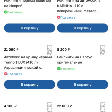
Рейлинги черный полимер
Рейлинги на автомобиль
на Иксрей
КАЛИНА 1119 с
поперечинами Металл
В наличии
Дизайн
Под заказ
В корзину
В корзину
21 090 ₽
8 200 ₽
Автобокс на крышу черный
Рейлинги на Ларгус
Turino 1 LUX (410 л)
оригинальные
Аэродинамический с
В наличии
двусторонним открыванием
Под заказ
В корзину
В корзину
4 100 ₽
22 000 ₽