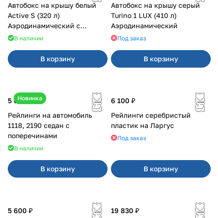
Автобокс на крышу белый
Автобокс на крышу серый
Active S (320 л)
Turino 1 LUX (410 л)
Аэродинамический с
Аэродинамический
двусторонним открыванием
В наличии
Под заказ
В корзину
В корзину
Новинка
5 600 ₽
6 100 ₽
Рейлинги на автомобиль
Рейлинги серебристый
1118, 2190 седан с
пластик на Ларгус
поперечинами
Под заказ
В наличии
В корзину
В корзину
5 600 ₽
19 830 ₽