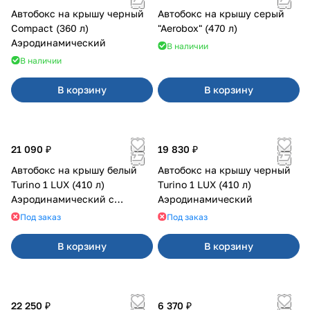
Автобокс на крышу черный
Автобокс на крышу серый
Compact (360 л)
"Aerobox" (470 л)
Аэродинамический
В наличии
В наличии
В корзину
В корзину
21 090 ₽
19 830 ₽
Автобокс на крышу белый
Автобокс на крышу черный
Turino 1 LUX (410 л)
Turino 1 LUX (410 л)
Аэродинамический с
Аэродинамический
двусторонним открыванием
Под заказ
Под заказ
В корзину
В корзину
22 250 ₽
6 370 ₽