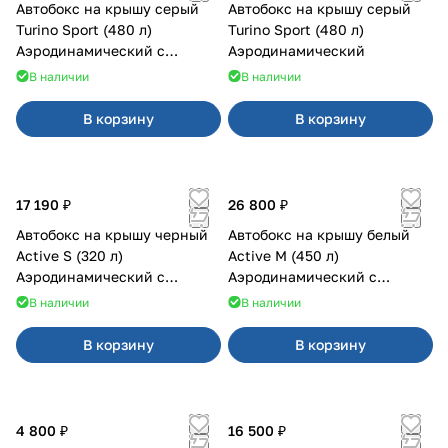
Автобокс на крышу серый
Автобокс на крышу серый
Turino Sport (480 л)
Turino Sport (480 л)
Аэродинамический с
Аэродинамический
двусторонним открыванием
В наличии
В наличии
В корзину
В корзину
17 190 ₽
26 800 ₽
Автобокс на крышу черный
Автобокс на крышу белый
Active S (320 л)
Active M (450 л)
Аэродинамический с
Аэродинамический с
двусторонним открыванием
двусторонним открыванием
В наличии
В наличии
В корзину
В корзину
4 800 ₽
16 500 ₽