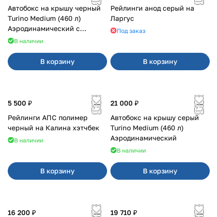
Автобокс на крышу черный
Рейлинги анод серый на
Turino Medium (460 л)
Ларгус
Аэродинамический с
Под заказ
двусторонним открыванием
В наличии
В корзину
В корзину
5 500 ₽
21 000 ₽
Рейлинги АПС полимер
Автобокс на крышу серый
черный на Калина хэтчбек
Turino Medium (460 л)
Аэродинамический
В наличии
В наличии
В корзину
В корзину
16 200 ₽
19 710 ₽