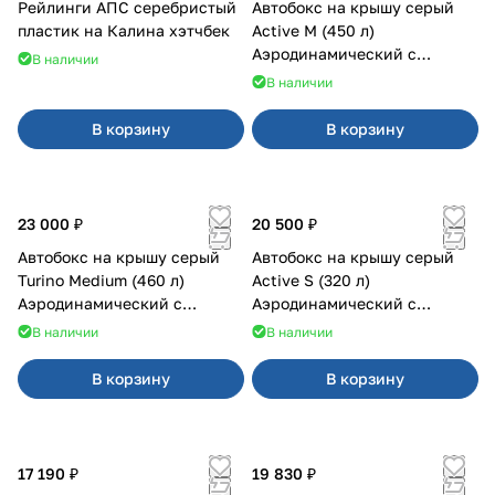
Рейлинги АПС серебристый
Автобокс на крышу серый
пластик на Калина хэтчбек
Active M (450 л)
Аэродинамический с
В наличии
двусторонним открыванием
В наличии
В корзину
В корзину
23 000 ₽
20 500 ₽
Автобокс на крышу серый
Автобокс на крышу серый
Turino Medium (460 л)
Active S (320 л)
Аэродинамический с
Аэродинамический с
двусторонним открыванием
двусторонним открыванием
В наличии
В наличии
В корзину
В корзину
17 190 ₽
19 830 ₽