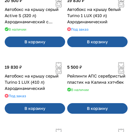
20 500 ₽
19 830 ₽
Автобокс на крышу серый
Автобокс на крышу белый
Active S (320 л)
Turino 1 LUX (410 л)
Аэродинамический с
Аэродинамический
двусторонним открыванием
В наличии
Под заказ
В корзину
В корзину
19 830 ₽
5 500 ₽
Автобокс на крышу серый
Рейлинги АПС серебристый
Turino 1 LUX (410 л)
пластик на Калина хэтчбек
Аэродинамический
В наличии
Под заказ
В корзину
В корзину