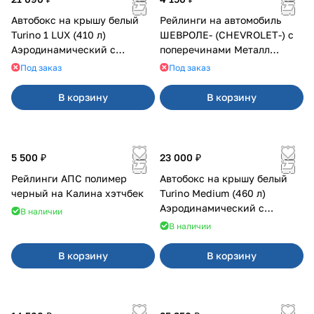
Автобокс на крышу белый
Рейлинги на автомобиль
Turino 1 LUX (410 л)
ШЕВРОЛЕ- (CHEVROLET-) с
Аэродинамический с
поперечинами Металл
двусторонним открыванием
Дизайн
Под заказ
Под заказ
В корзину
В корзину
5 500 ₽
23 000 ₽
Рейлинги АПС полимер
Автобокс на крышу белый
черный на Калина хэтчбек
Turino Medium (460 л)
Аэродинамический с
В наличии
двусторонним открыванием
В наличии
В корзину
В корзину