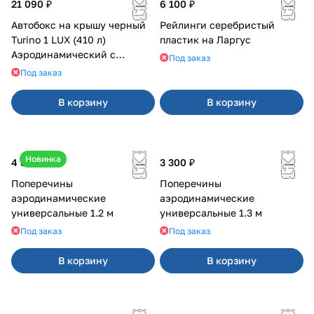
21 090 ₽
6 100 ₽
Автобокс на крышу черный
Рейлинги серебристый
Turino 1 LUX (410 л)
пластик на Ларгус
Аэродинамический с
Под заказ
двусторонним открыванием
Под заказ
В корзину
В корзину
Новинка
4 800 ₽
3 300 ₽
Поперечины
Поперечины
аэродинамические
аэродинамические
универсальные 1.2 м
универсальные 1.3 м
Под заказ
Под заказ
В корзину
В корзину