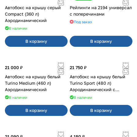
Автобокс на крышу серый
Рейлинги на 2194 универсал
Compact (360 л)
с поперечинами
Аэродинамический
Под заказ
В наличии
В корзину
В корзину
21 000 ₽
21 750 ₽
Автобокс на крышу белый
Автобокс на крышу белый
Turino Medium (460 л)
Turino Sport (480 л)
Аэродинамический
Аэродинамический с
двусторонним открыванием
В наличии
В наличии
В корзину
В корзину
21 090 ₽
4 150 ₽