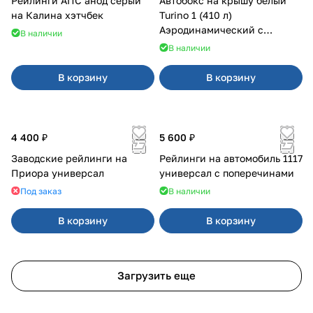
Рейлинги АПС анод серый
Автобокс на крышу белый
на Калина хэтчбек
Turino 1 (410 л)
Аэродинамический с
В наличии
двусторонним открыванием
В наличии
В корзину
В корзину
4 400 ₽
5 600 ₽
Заводские рейлинги на
Рейлинги на автомобиль 1117
Приора универсал
универсал с поперечинами
Под заказ
В наличии
В корзину
В корзину
Загрузить еще