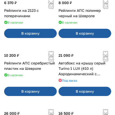
6 370 ₽
8 000 ₽
Рейлинги на 2123 с
Рейлинги АПС полимер
поперечинами
черный на Шевроле
В наличии
В наличии
В корзину
В корзину
10 200 ₽
21 090 ₽
Рейлинги АПС серебристый
Автобокс на крышу серый
пластик на Шевроле
Turino 1 LUX (410 л)
Аэродинамический с
В наличии
двусторонним открыванием
Под заказ
В корзину
В корзину
26 000 ₽
16 500 ₽