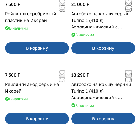
7 500 ₽
21 000 ₽
Рейлинги серебристый
Автобокс на крышу серый
пластик на Иксрей
Turino 1 (410 л)
Аэродинамический с
В наличии
двусторонним открыванием
В наличии
В корзину
В корзину
7 500 ₽
18 290 ₽
Рейлинги анод серый на
Автобокс на крышу черный
Иксрей
Turino 1 (410 л)
Аэродинамический с
В наличии
двусторонним открыванием
В наличии
В корзину
В корзину