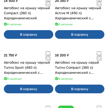
14 500 ₽
25 350 ₽
Автобокс на крышу черный
Автобокс на крышу черный
Compact (360 л)
Active M (450 л)
Аэродинамический
Аэродинамический с
двусторонним открыванием
В наличии
В наличии
В корзину
В корзину
21 750 ₽
16 200 ₽
Автобокс на крышу черный
Автобокс на крышу серый
Turino Sport (480 л)
Turino Compact (360 л)
Аэродинамический с
Аэродинамический с
двусторонним открыванием
двусторонним открыванием
В наличии
В наличии
В корзину
В корзину