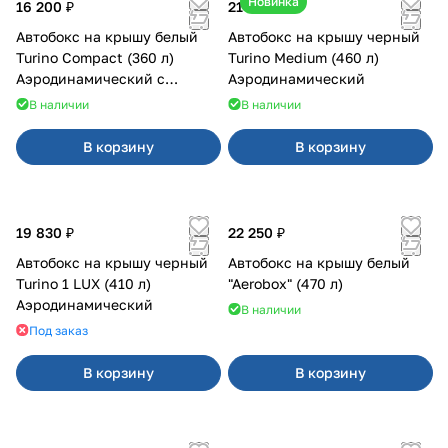
Новинка
16 200 ₽
21 000 ₽
Автобокс на крышу белый
Автобокс на крышу черный
Turino Compact (360 л)
Turino Medium (460 л)
Аэродинамический с
Аэродинамический
двусторонним открыванием
В наличии
В наличии
В корзину
В корзину
19 830 ₽
22 250 ₽
Автобокс на крышу черный
Автобокс на крышу белый
Turino 1 LUX (410 л)
"Aerobox" (470 л)
Аэродинамический
В наличии
Под заказ
В корзину
В корзину