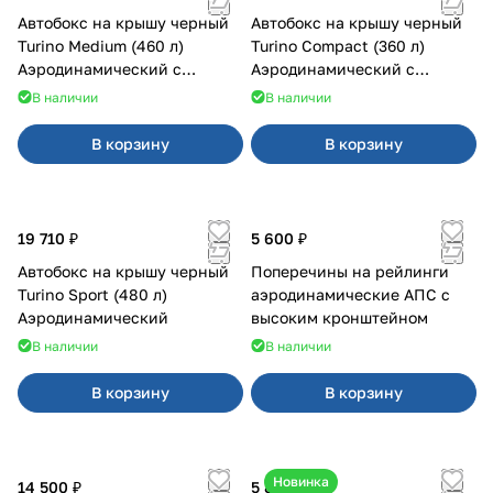
Автобокс на крышу черный
Автобокс на крышу черный
Turino Medium (460 л)
Turino Compact (360 л)
Аэродинамический с
Аэродинамический с
двусторонним открыванием
двусторонним открыванием
В наличии
В наличии
В корзину
В корзину
19 710 ₽
5 600 ₽
Автобокс на крышу черный
Поперечины на рейлинги
Turino Sport (480 л)
аэродинамические АПС с
Аэродинамический
высоким кронштейном
В наличии
В наличии
В корзину
В корзину
Новинка
14 500 ₽
5 850 ₽