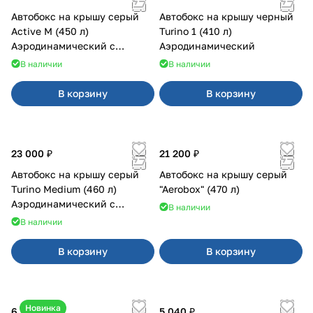
Автобокс на крышу серый
Автобокс на крышу черный
Active M (450 л)
Turino 1 (410 л)
Аэродинамический с
Аэродинамический
двусторонним открыванием
В наличии
В наличии
В корзину
В корзину
23 000 ₽
21 200 ₽
Автобокс на крышу серый
Автобокс на крышу серый
Turino Medium (460 л)
"Aerobox" (470 л)
Аэродинамический с
В наличии
двусторонним открыванием
В наличии
В корзину
В корзину
Новинка
6 500 ₽
5 040 ₽