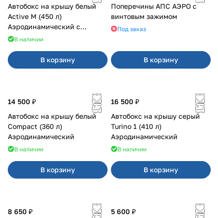
Автобокс на крышу белый
Поперечины АПС АЭРО с
Active M (450 л)
винтовым зажимом
Аэродинамический с
Под заказ
двусторонним открыванием
В наличии
В корзину
В корзину
14 500 ₽
16 500 ₽
Автобокс на крышу белый
Автобокс на крышу серый
Compact (360 л)
Turino 1 (410 л)
Аэродинамический
Аэродинамический
В наличии
В наличии
В корзину
В корзину
8 650 ₽
5 600 ₽