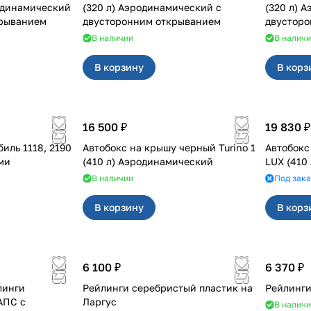
одинамический
(320 л) Аэродинамический с
(320 л) 
крыванием
двусторонним открыванием
двустор
В наличии
В налич
В корзину
В корз
16 500 ₽
19 830 ₽
иль 1118, 2190
Автобокс на крышу черный Turino 1
Автобокс
ми
(410 л) Аэродинамический
LUX (410
В наличии
Под зака
В корзину
В корз
6 100 ₽
6 370 ₽
линги
Рейлинги серебристый пластик на
Рейлинги
АПС с
Ларгус
В налич