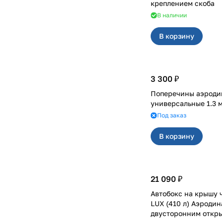
креплением скоба
В наличии
В корзину
3 300 ₽
Поперечины аэроди
универсальные 1.3 
Под заказ
В корзину
21 090 ₽
Автобокс на крышу ч
LUX (410 л) Аэроди
двусторонним откр