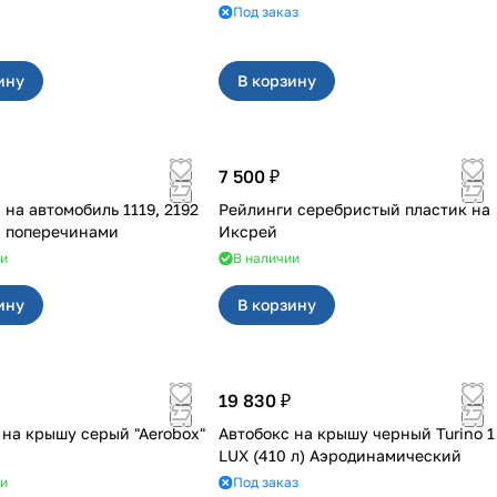
Под заказ
ину
В корзину
7 500 ₽
автомобиль 1119, 2192
Рейлинги серебристый пластик на
с поперечинами
Иксрей
ии
В наличии
ину
В корзину
19 830 ₽
 на крышу серый "Aerobox"
Автобокс на крышу черный Turino 1
LUX (410 л) Аэродинамический
ии
Под заказ