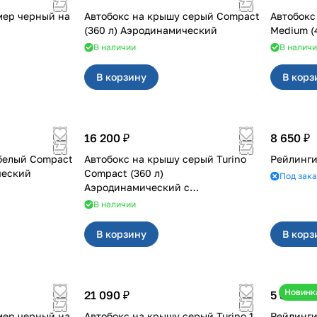
мер черный на
Автобокс на крышу серый Compact
Автобокс
(360 л) Аэродинамический
Medium (
В наличии
В налич
В корзину
В корз
16 200 ₽
8 650 ₽
белый Compact
Автобокс на крышу серый Turino
ческий
Compact (360 л)
Под зака
Аэродинамический с
двусторонним открыванием
В наличии
В корзину
В корз
Новинк
21 090 ₽
5 850 ₽
мер черный на
Автобокс на крышу серый Turino 1
Рейлинги на 2194 уни