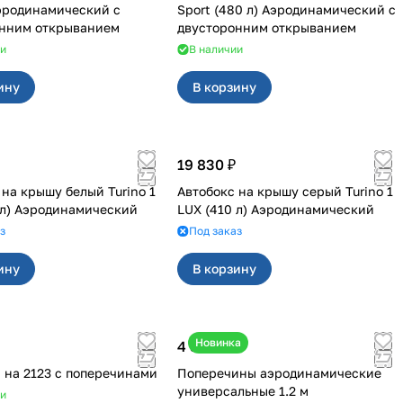
Аэродинамический с
Sport (480 л) Аэродинамический с
онним открыванием
двусторонним открыванием
ии
В наличии
ину
В корзину
19 830 ₽
 на крышу белый Turino 1
Автобокс на крышу серый Turino 1
 л) Аэродинамический
LUX (410 л) Аэродинамический
з
Под заказ
ину
В корзину
Новинка
4 800 ₽
 на 2123 с поперечинами
Поперечины аэродинамические
универсальные 1.2 м
ии