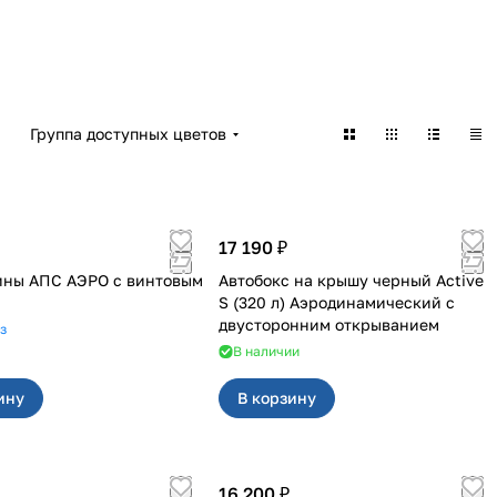
Группа доступных цветов
17 190 ₽
ины АПС АЭРО с винтовым
Автобокс на крышу черный Active
S (320 л) Аэродинамический с
двусторонним открыванием
з
В наличии
ину
В корзину
16 200 ₽