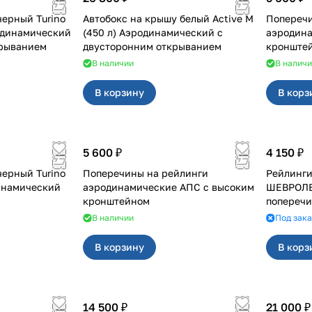
черный Turino
Автобокс на крышу белый Active M
Поперечи
одинамический
(450 л) Аэродинамический с
аэродина
крыванием
двусторонним открыванием
кронште
В наличии
В налич
В корзину
В корз
5 600 ₽
4 150 ₽
черный Turino
Поперечины на рейлинги
Рейлинги
динамический
аэродинамические АПС с высоким
ШЕВРОЛЕ
кронштейном
поперечи
В наличии
Под зака
В корзину
В корз
14 500 ₽
21 000 ₽