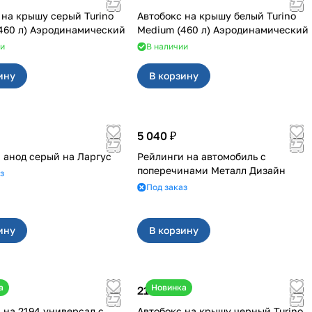
 на крышу серый Turino
Автобокс на крышу белый Turino
460 л) Аэродинамический
Medium (460 л) Аэродинамический
ии
В наличии
ину
В корзину
5 040 ₽
Рейлинги анод серый на Ларгус
Рейлинги на автомобиль с
поперечинами Металл Дизайн
з
Под заказ
ину
В корзину
а
Новинка
21 000 ₽
версал с
Автобокс на крышу черный Turino