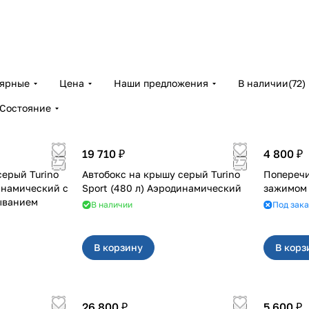
лярные
Цена
Наши предложения
В наличии
(
72
)
Состояние
19 710 ₽
4 800 ₽
серый Turino
Автобокс на крышу серый Turino
Попереч
динамический с
Sport (480 л) Аэродинамический
зажимом
ыванием
В наличии
Под зака
В корзину
В корз
26 800 ₽
5 600 ₽