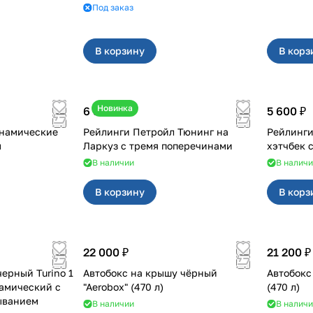
Под заказ
В корзину
В корз
Новинка
6 500 ₽
5 600 ₽
намические
Рейлинги Петройл Тюнинг на
Рейлинги на 
м
Ларкуз с тремя поперечинами
хэтчбек 
В наличии
В налич
В корзину
В корз
22 000 ₽
21 200 ₽
ерный Turino 1
Автобокс на крышу чёрный
Автобокс
намический с
"Aerobox" (470 л)
(470 л)
ыванием
В наличии
В налич