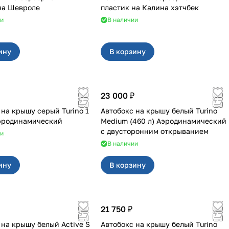
на Шевроле
пластик на Калина хэтчбек
ии
В наличии
ину
В корзину
23 000 ₽
 на крышу серый Turino 1
Автобокс на крышу белый Turino
Аэродинамический
Medium (460 л) Аэродинамический
с двусторонним открыванием
ии
В наличии
ину
В корзину
21 750 ₽
 на крышу белый Active S
Автобокс на крышу белый Turino