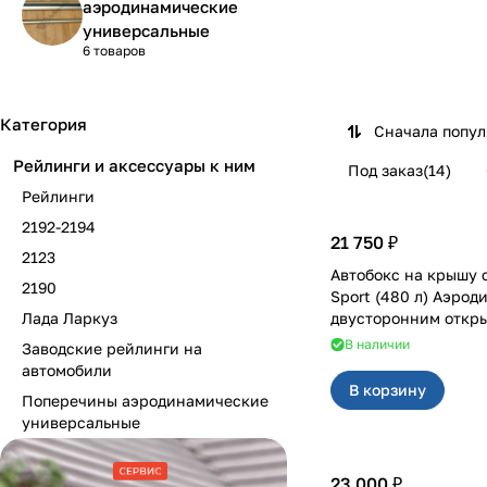
аэродинамические
универсальные
6 товаров
Категория
Сначала попу
Рейлинги и аксессуары к ним
Под заказ
(
14
)
Рейлинги
2192-2194
21 750 ₽
2123
Автобокс на крышу 
2190
Sport (480 л) Аэро
Лада Ларкуз
двусторонним откр
В наличии
Заводские рейлинги на
автомобили
В корзину
Поперечины аэродинамические
универсальные
23 000 ₽