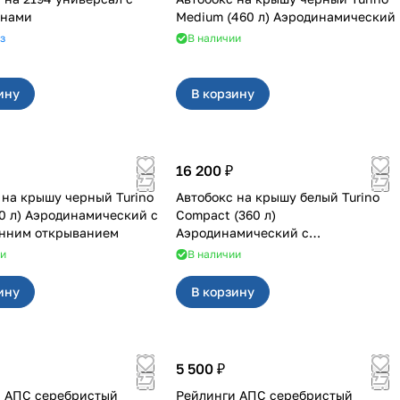
инами
Medium (460 л) Аэродинамический
з
В наличии
ину
В корзину
16 200 ₽
 на крышу черный Turino
Автобокс на крышу белый Turino
80 л) Аэродинамический с
Compact (360 л)
онним открыванием
Аэродинамический с
двусторонним открыванием
ии
В наличии
ину
В корзину
5 500 ₽
 АПС серебристый
Рейлинги АПС серебристый