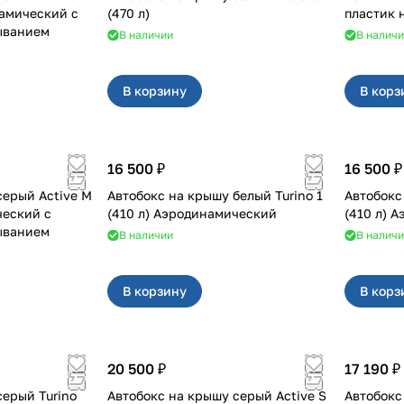
намический с
(470 л)
пластик 
ыванием
В наличии
В налич
В корзину
В корз
16 500 ₽
16 500 ₽
серый Active M
Автобокс на крышу белый Turino 1
Автобокс
ческий с
(410 л) Аэродинамический
(410 л) 
ыванием
В наличии
В налич
В корзину
В корз
20 500 ₽
17 190 ₽
серый Turino
Автобокс на крышу серый Active S
Автобокс