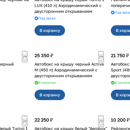
LUX (410 л) Аэродинамический с
попереч
двусторонним открыванием
Под зака
Под заказ
В корзину
В корз
25 350 ₽
21 750 ₽
черный
Автобокс на крышу черный Active
Автобокс
M (450 л) Аэродинамический с
Sport (4
двусторонним открыванием
двустор
В наличии
В налич
В корзину
В корз
22 250 ₽
10 200 ₽
елый Turino 1
Автобокс на крышу белый "Aerobox"
Рейлинги