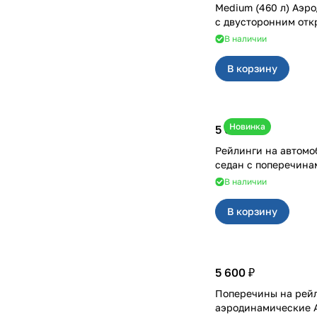
Medium (460 л) Аэр
с двусторонним от
В наличии
В корзину
Новинка
5 600 ₽
Рейлинги на автомоб
седан с поперечина
В наличии
В корзину
5 600 ₽
Поперечины на рей
аэродинамические 