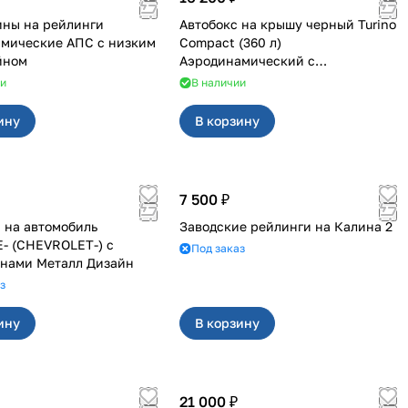
ны на рейлинги
Автобокс на крышу черный Turino
мические АПС с низким
Compact (360 л)
йном
Аэродинамический с
двусторонним открыванием
ии
В наличии
ину
В корзину
7 500 ₽
 на автомобиль
Заводские рейлинги на Калина 2
- (CHEVROLET-) с
Под заказ
нами Металл Дизайн
з
ину
В корзину
21 000 ₽