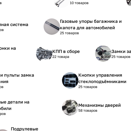
в
10 товаров
Газовые упоры багажника и
пная система
капота для автомобилей
ов
25 товаров
онки на
КПП в сборе
Замки з
22 товара
25 товаров
и пульты замка
Кнопки управления
ания
стеклоподъёмниками
ов
25 товаров
ые детали на
Механизмы дверей
обили
58 товаров
аров
Подрулевые