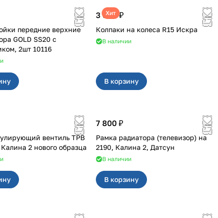
Хит
3 380 ₽
ойки передние верхние
Колпаки на колеса R15 Искра
ора GOLD SS20 с
В наличии
ком, 2шт 10116
ии
ину
В корзину
7 800 ₽
гулирующий вентиль ТРВ
Рамка радиатора (телевизор) на
, Калина 2 нового образца
2190, Калина 2, Датсун
ии
В наличии
ину
В корзину