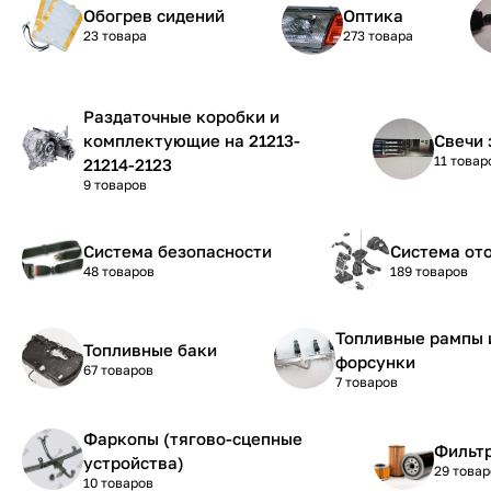
Обогрев сидений
Оптика
23 товара
273 товара
Раздаточные коробки и
комплектующие на 21213-
Свечи 
11 товар
21214-2123
9 товаров
Система безопасности
Система от
48 товаров
189 товаров
Топливные рампы 
Топливные баки
форсунки
67 товаров
7 товаров
Фаркопы (тягово-сцепные
Фильтр
устройства)
29 товар
10 товаров