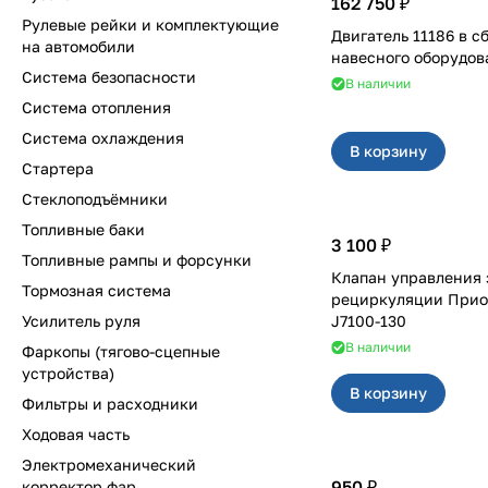
162 750 ₽
Рулевые рейки и комплектующие
Двигатель 11186 в сб
на автомобили
навесного оборудов
Система безопасности
В наличии
Система отопления
Система охлаждения
В корзину
Стартера
Стеклоподъёмники
Топливные баки
3 100 ₽
Топливные рампы и форсунки
Клапан управления 
Тормозная система
рециркуляции Приора Panasonic
Усилитель руля
J7100-130
В наличии
Фаркопы (тягово-сцепные
устройства)
В корзину
Фильтры и расходники
Ходовая часть
Электромеханический
950 ₽
корректор фар