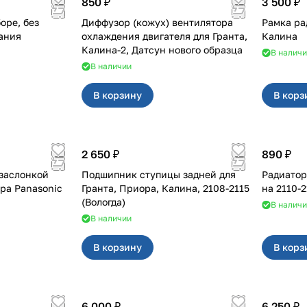
850 ₽
3 500 ₽
оре, без
Диффузор (кожух) вентилятора
Рамка ра
ания
охлаждения двигателя для Гранта,
Калина
Калина-2, Датсун нового образца
В налич
В наличии
В корзину
В корз
2 650 ₽
890 ₽
заслонкой
Подшипник ступицы задней для
Радиатор
Гранта, Приора, Калина, 2108-2115
на 2110
(Вологда)
В налич
В наличии
В корзину
В корз
6 000 ₽
6 250 ₽