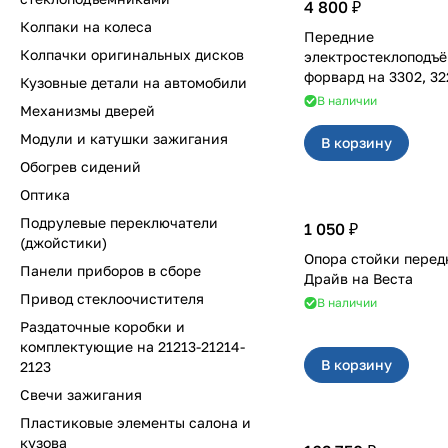
4 800 ₽
Колпаки на колеса
Передние
Колпачки оригинальных дисков
электростеклоподъ
форвард на 33
Кузовные детали на автомобили
В наличии
Механизмы дверей
Модули и катушки зажигания
В корзину
Обогрев сидений
Оптика
Подрулевые переключатели
1 050 ₽
(джойстики)
Опора стойки перед
Панели приборов в сборе
Драйв на Веста
Привод стеклоочистителя
В наличии
Раздаточные коробки и
комплектующие на 21213-21214-
В корзину
2123
Свечи зажигания
Пластиковые элементы салона и
кузова