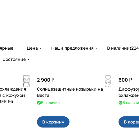
лярные
Цена
Наши предложения
В наличии
(
224
Состояние
2 900 ₽
600 ₽
 охлаждения
Солнцезащитные козырьки на
Диффузор
я с кожухом
Веста
ЛЕЕ 95
В наличии
В налич
В корзину
В корз