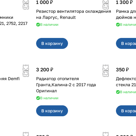
1 000 ₽
1 300 ₽
Резистор вентилятора охлаждения
Рамка дл
ёмники
на Ларгус, Renault
02, 3221, 2752, 2217
В наличии
В налич
В корзину
В корз
3 200 ₽
350 ₽
няя Demfi
Радиатор отопителя
Дефлекто
Гранта,Калина-2 с 2017 года
стекла 2
Оригинал
В налич
В наличии
В корзину
В корз