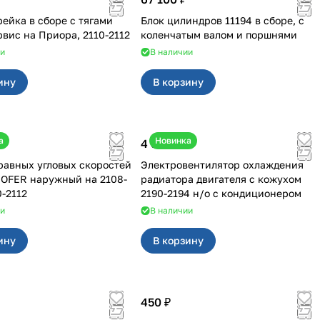
рейка в сборе с тягами
Блок цилиндров 11194 в сборе, с
Волга Сервис на Приора, 2110-2112
коленчатым валом и поршнями
ии
В наличии
ину
В корзину
а
Новинка
4 550 ₽
авных угловых скоростей
Электровентилятор охлаждения
FER наружный на 2108-
радиатора двигателя с кожухом
0-2112
2190-2194 н/о с кондиционером
ии
В наличии
ину
В корзину
450 ₽