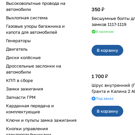
Высоковольтные провода на
350 ₽
автомобили
Выхлопная система
Бесшумные болты д
замков 1117-1119
Газовые упоры багажника и
В наличии
капота для автомобилей
Генераторы
Двигатель
В корзину
Диски колёсные
Дроссельные заслонки на
автомобили
1 700 ₽
КПП в сборе
Шрус внутренний (Г
Замки зажигания
Гранта и Калина 2 
Запчасти ГРМ
Под заказ
Карданная передача и
В корзину
комплектующие
Ключи и пульты замка зажигания
Кнопки управления
стеклоподъёмниками