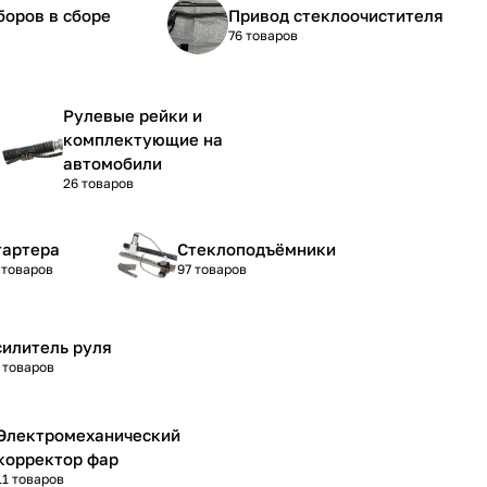
боров в сборе
Привод стеклоочистителя
76 товаров
Рулевые рейки и
комплектующие на
автомобили
26 товаров
тартера
Стеклоподъёмники
 товаров
97 товаров
силитель руля
 товаров
Электромеханический
корректор фар
11 товаров