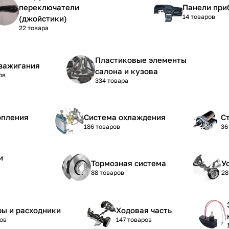
переключатели
Панели при
14 товаров
(джойстики)
22 товара
Пластиковые элементы
зажигания
салона и кузова
ов
334 товара
опления
Система охлаждения
С
186 товаров
36
и
Тормозная система
У
88 товаров
28
ы и расходники
Ходовая часть
ов
147 товаров