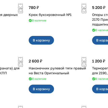
780 ₽
5 200 ₽
ля дверных
Крюк буксировочный №1
Опоры ст
2170 При
В наличии
подшипни
В налич
В корзину
В корз
2 600 ₽
1 200 ₽
раната) для
Наконечник рулевой тяги правый
Терморе
АКПП
на Веста Оригинальный
для 2190
В наличии
В налич
В корзину
В корз