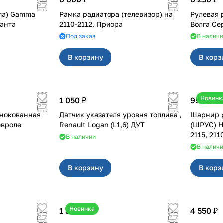
па) Gamma
Рамка радиатора (телевизор) на
Рулевая 
, Гранта
2110-2112, Приора
Под заказ
В налич
В корзину
В корз
Новинк
1 050 ₽
950 ₽
ьнокованная
Датчик указателя уровня топлива ,
Шарнир р
евроле
Renault Logan (L1,6) ДУТ
(ШРУС) HO
2115, 211
В наличии
В налич
В корзину
В корз
Новинка
1 350 ₽
4 550 ₽