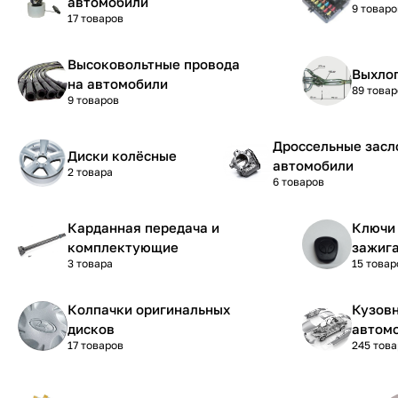
автомобили
9 товаро
17 товаров
Высоковольтные провода
Выхло
на автомобили
89 товар
9 товаров
Дроссельные засл
Диски колёсные
автомобили
2 товара
6 товаров
Карданная передача и
Ключи 
комплектующие
зажиг
3 товара
15 товар
Колпачки оригинальных
Кузовн
дисков
автом
17 товаров
245 тов