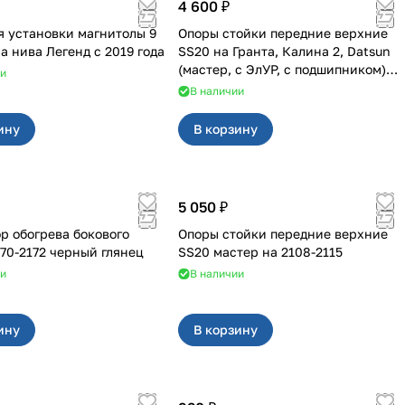
4 600 ₽
я установки магнитолы 9
Опоры стойки передние верхние
дюймов на нива Легенд с 2019 года
SS20 на Гранта, Калина 2, Datsun
(мастер, с ЭлУР, с подшипником)
ии
2шт 10123
В наличии
ину
В корзину
5 050 ₽
р обогрева бокового
Опоры стойки передние верхние
170-2172 черный глянец
SS20 мастер на 2108-2115
ии
В наличии
ину
В корзину