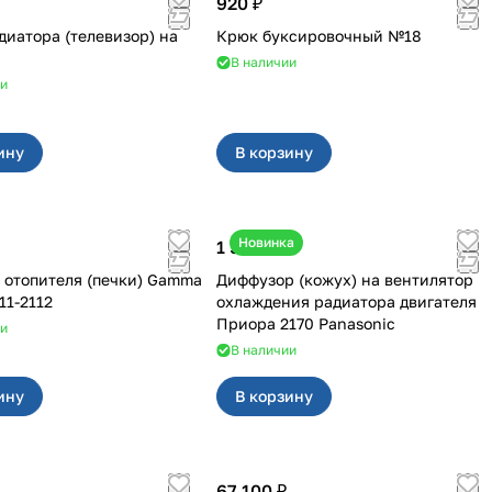
920 ₽
диатора (телевизор) на
Крюк буксировочный №18
В наличии
ии
ину
В корзину
Новинка
1 500 ₽
 отопителя (печки) Gamma
Диффузор (кожух) на вентилятор
-211-2112
охлаждения радиатора двигателя
Приора 2170 Panasonic
ии
В наличии
ину
В корзину
67 100 ₽