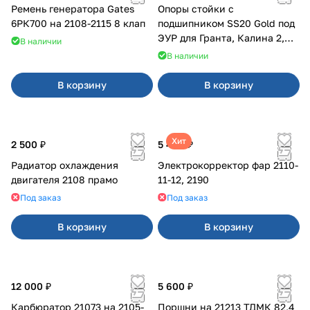
Ремень генератора Gates
Опоры стойки с
6РК700 на 2108-2115 8 клап
подшипником SS20 Gold под
ЭУР для Гранта, Калина 2,
В наличии
Datsun
В наличии
В корзину
В корзину
Хит
2 500 ₽
5 400 ₽
Радиатор охлаждения
Электрокорректор фар 2110-
двигателя 2108 прамо
11-12, 2190
Под заказ
Под заказ
В корзину
В корзину
12 000 ₽
5 600 ₽
Карбюратор 21073 на 2105-
Поршни на 21213 ТДМК 82,4