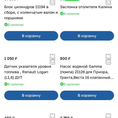
Блок цилиндров 11194 в
Заслонка отопителя Калина
сборе, с коленчатым валом и
В наличии
поршнями
В наличии
В корзину
В корзину
1 050 ₽
900 ₽
Датчик указателя уровня
Насос водяной Gamma
топлива , Renault Logan
(помпа) 21126 для Приора,
(L1,6) ДУТ
Гранта,Веста 16 клапанный
двигатель.
В наличии
В наличии
В корзину
В корзину
490 ₽
2 750 ₽