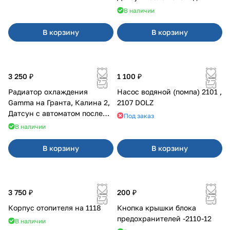
В наличии
В корзину
В корзину
3 250 ₽
1 100 ₽
Радиатор охлаждения
Насос водяной (помпа) 2101 ,
Gamma на Гранта, Калина 2,
2107 DOLZ
Датсун с автоматом после
Под заказ
2015 года
В наличии
В корзину
В корзину
3 750 ₽
200 ₽
Корпус отопителя на 1118
Кнопка крышки блока
предохранителей -2110-12
В наличии