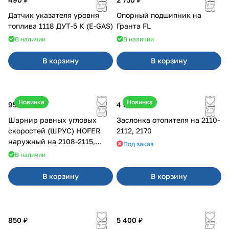
Датчик указателя уровня
Опорный подшипник на
топлива 1118 ДУТ-5 К (E-GAS)
Гранта FL
В наличии
В наличии
В корзину
В корзину
Новинка
Новинка
950 ₽
4 500 ₽
Шарнир равных угловых
Заслонка отопителя на 2110-
скоростей (ШРУС) HOFER
2112, 2170
наружный на 2108-2115,
Под заказ
2110-2112
В наличии
В корзину
В корзину
850 ₽
5 400 ₽