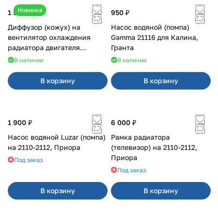
Новинка
1 500 ₽
950 ₽
Диффузор (кожух) на
Насос водяной (помпа)
вентилятор охлаждения
Gamma 21116 для Калина,
радиатора двигателя
Гранта
Приора 2170 Panasonic
В наличии
В наличии
В корзину
В корзину
1 900 ₽
6 000 ₽
Насос водяной Luzar (помпа)
Рамка радиатора
на 2110-2112, Приора
(телевизор) на 2110-2112,
Приора
Под заказ
Под заказ
В корзину
В корзину