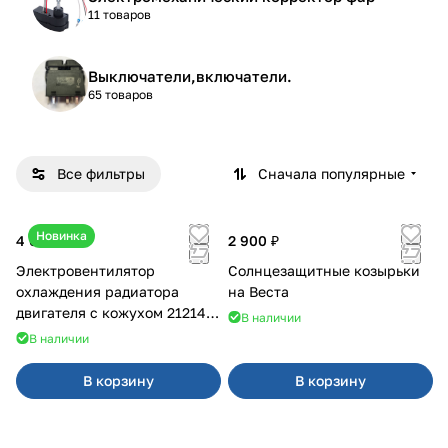
11 товаров
Выключатели,включатели.
65 товаров
Все фильтры
Сначала популярные
Новинка
4 600 ₽
2 900 ₽
Электровентилятор
Солнцезащитные козырьки
охлаждения радиатора
на Веста
двигателя с кожухом 21214
В наличии
2121-21213 ВАЛЕЕ 95
В наличии
В корзину
В корзину