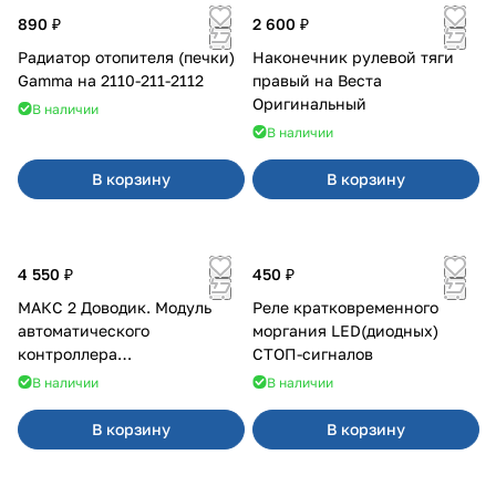
890 ₽
2 600 ₽
Радиатор отопителя (печки)
Наконечник рулевой тяги
Gamma на 2110-211-2112
правый на Веста
Оригинальный
В наличии
В наличии
В корзину
В корзину
4 550 ₽
450 ₽
МАКС 2 Доводик. Модуль
Реле кратковременного
автоматического
моргания LED(диодных)
контроллера
СТОП-сигналов
стеклоподъемников для
В наличии
В наличии
Веста на 4 двери
В корзину
В корзину