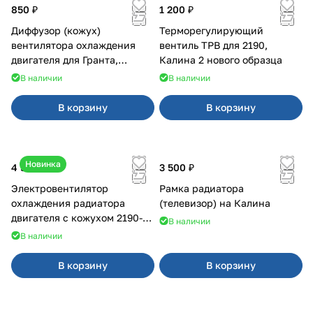
850 ₽
1 200 ₽
Диффузор (кожух)
Терморегулирующий
вентилятора охлаждения
вентиль ТРВ для 2190,
двигателя для Гранта,
Калина 2 нового образца
Калина-2, Датсун нового
В наличии
В наличии
образца
В корзину
В корзину
Новинка
4 550 ₽
3 500 ₽
Электровентилятор
Рамка радиатора
охлаждения радиатора
(телевизор) на Калина
двигателя с кожухом 2190-
В наличии
2194 н/о с кондиционером
В наличии
В корзину
В корзину