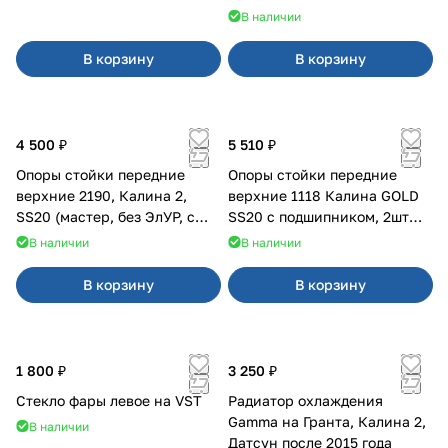
В наличии
В корзину
В корзину
4 500 ₽
5 510 ₽
Опоры стойки передние
Опоры стойки передние
верхние 2190, Калина 2,
верхние 1118 Калина GOLD
SS20 (мастер, без ЭлУР, с
SS20 с подшипником, 2шт
подшипником) 2шт 10122
10115
В наличии
В наличии
В корзину
В корзину
1 800 ₽
3 250 ₽
Стекло фары левое на VST
Радиатор охлаждения
Gamma на Гранта, Калина 2,
В наличии
Датсун после 2015 года