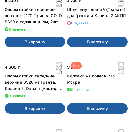
5 200 ₽
1 700 ₽
Опоры стойки передние
Шрус внутренний (Граната)
верхние 2170 Приора GOLD
для Гранта и Калина 2 АКПП
SS20 с подшипником, 2шт
Под заказ
10116
В наличии
В корзину
В корзину
Хит
4 600 ₽
3 380 ₽
Опоры стойки передние
Колпаки на колеса R15
верхние SS20 на Гранта,
Искра
Калина 2, Datsun (мастер, с
В наличии
ЭлУР, с подшипником) 2шт
В наличии
10123
В корзину
В корзину