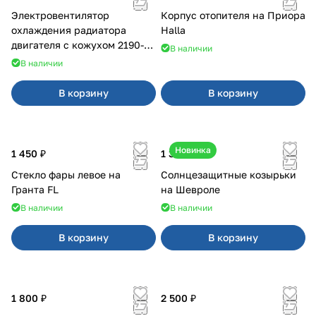
Электровентилятор
Корпус отопителя на Приора
охлаждения радиатора
Halla
двигателя с кожухом 2190-
В наличии
2194 н/о с кондиционером
В наличии
В корзину
В корзину
Новинка
1 450 ₽
1 350 ₽
Стекло фары левое на
Солнцезащитные козырьки
Гранта FL
на Шевроле
В наличии
В наличии
В корзину
В корзину
1 800 ₽
2 500 ₽