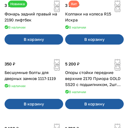
Новинка
Хит
3 100 ₽
3 380 ₽
Фонарь задний правый на
Колпаки на колеса R15
2190 лифтбек
Искра
В наличии
В наличии
В корзину
В корзину
350 ₽
5 200 ₽
Бесшумные болты для
Опоры стойки передние
дверных замков 1117-1119
верхние 2170 Приора GOLD
SS20 с подшипником, 2шт
В наличии
10116
В наличии
В корзину
В корзину