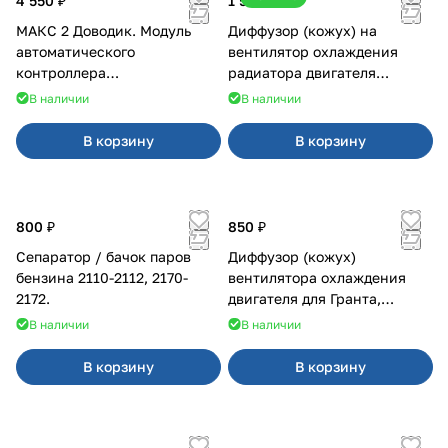
4 550 ₽
1 500 ₽
МАКС 2 Доводик. Модуль
Диффузор (кожух) на
автоматического
вентилятор охлаждения
контроллера
радиатора двигателя
стеклоподъемников для
Приора 2170 Panasonic
В наличии
В наличии
Веста на 4 двери
В корзину
В корзину
800 ₽
850 ₽
Сепаратор / бачок паров
Диффузор (кожух)
бензина 2110-2112, 2170-
вентилятора охлаждения
2172.
двигателя для Гранта,
Калина-2, Датсун нового
В наличии
В наличии
образца
В корзину
В корзину