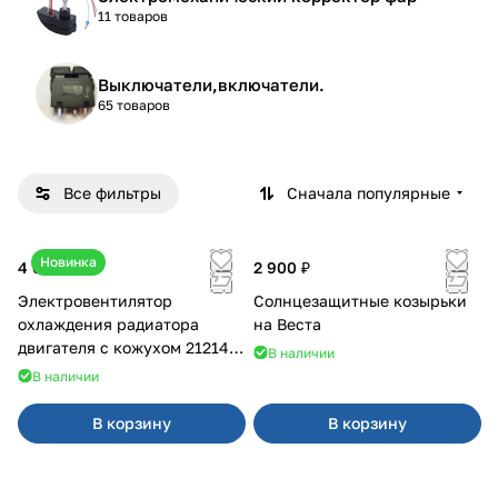
11 товаров
Выключатели,включатели.
65 товаров
Все фильтры
Сначала популярные
Новинка
4 600 ₽
2 900 ₽
Электровентилятор
Солнцезащитные козырьки
охлаждения радиатора
на Веста
двигателя с кожухом 21214
В наличии
2121-21213 ВАЛЕЕ 95
В наличии
В корзину
В корзину