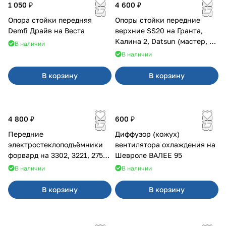
1 050 ₽
4 600 ₽
Опора стойки передняя
Опоры стойки передние
Demfi Драйв на Веста
верхние SS20 на Гранта,
Калина 2, Datsun (мастер, с
В наличии
ЭлУР, с подшипником) 2шт
В наличии
10123
В корзину
В корзину
4 800 ₽
600 ₽
Передние
Диффузор (кожух)
электростеклоподъёмники
вентилятора охлаждения на
форвард на 3302, 3221, 2752,
Шевроле ВАЛЕЕ 95
2217
В наличии
В наличии
В корзину
В корзину