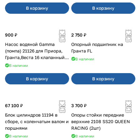
В корзину
В корзину
900 ₽
2 750 ₽
Насос водяной Gamma
Опорный подшипник на
(помпа) 21126 для Приора,
Гранта FL
Гранта,Веста 16 клапанный
В наличии
двигатель.
В наличии
В корзину
В корзину
67 100 ₽
3 700 ₽
Блок цилиндров 11194 в
Опоры стойки передние
сборе, с коленчатым валом и
верхние 2108 SS20 QUEEN
поршнями
RACING (2шт)
В наличии
В наличии