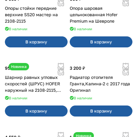
Опоры стойки передние
Опора шаровая
верхние SS20 мастер на
цельнокованная Hofer
2108-2115
Premium на Шевроле
В наличии
В наличии
В корзину
В корзину
Новинка
950 ₽
3 200 ₽
Шарнир равных угловых
Радиатор отопителя
скоростей (ШРУС) HOFER
Гранта,Калина-2 с 2017 года
наружный на 2108-2115,
Оригинал
2110-2112
В наличии
В наличии
В корзину
В корзину
Новинка