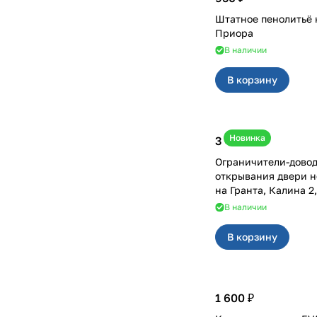
Штатное пенолитьё 
Приора
В наличии
В корзину
Новинка
3 400 ₽
Ограничители-дово
открывания двери н
на Гранта, Калина 
В наличии
В корзину
1 600 ₽