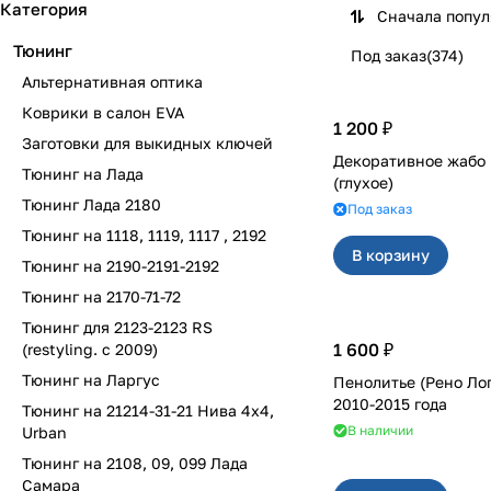
Категория
Сначала попу
Тюнинг
Под заказ
(
374
)
Альтернативная оптика
Коврики в салон EVA
1 200 ₽
Заготовки для выкидных ключей
Декоративное жабо на 2110-
Тюнинг на Лада
(глухое)
Тюнинг Лада 2180
Под заказ
Тюнинг на 1118, 1119, 1117 , 2192
В корзину
Тюнинг на 2190-2191-2192
Тюнинг на 2170-71-72
Тюнинг для 2123-2123 RS
1 600 ₽
(restyling. с 2009)
Тюнинг на Ларгус
Пенолитье (Рено Ло
2010-2015 года
Тюнинг на 21214-31-21 Нива 4х4,
В наличии
Urban
Тюнинг на 2108, 09, 099 Лада
Самара