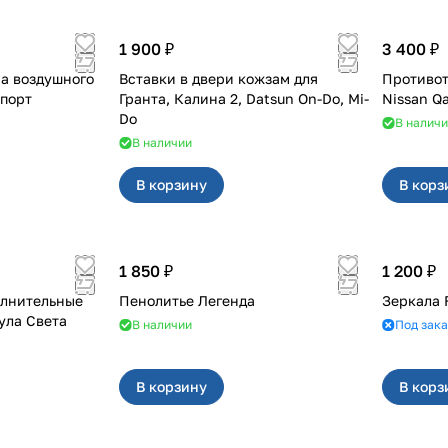
1 900 ₽
3 400 ₽
а воздушного
Вставки в двери кожзам для
Противот
ST Спорт
Гранта, Калина 2, Datsun On-Do, Mi-
Nissan Q
Do
В налич
В наличии
В корзину
В корз
1 850 ₽
1 200 ₽
олнительные
Пенолитье Легенда
Зеркала 
ула Света
В наличии
Под зака
В корзину
В корз