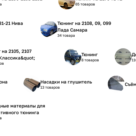
а
65 товаров
Тюнинг на 2108, 09, 099
Лада Самара
34 товара
5, 2107
Тюнинг
Д
Классика&quot;
8 товаров
11
ов
она
Насадки на глушитель
Съём
13 товаров
дные материалы для
тивного тюнинга
в