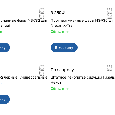
3 250 ₽
уманные фары NS-782 для
Противотуманные фары NS-730 для
ashqai
Nissan X-Trail
ии
В наличии
ину
В корзину
По запросу
F2 черные, универсальные
Штатное пенолитье сидушка Газель
Некст
з
В наличии
ину