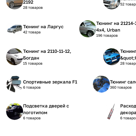
2192
52 товар
28 товаров
Тюнинг на 21214-31-21 Нива
Тюнинг на Ларгус
4х4, Urban
42 товара
196 товаров
Тюнинг на 2110-11-12,
Тюнинг на 210
Богдан
&quot;
15 товаров
28 товар
Спортивные зеркала F1
Тюнинг сал
6 товаров
360 товаров
Подсветка дверей с
Расхо
логотипом
декора
6 товаров
6 товаро