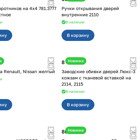
иков на 4х4 781.3777
Ручки открывания дверей
ктное
внутренние 2110
ии
В наличии
ину
В корзину
а
Новинка
8 450 ₽
Клипсы на Renault, Nissan желтый
Заводские обивки дверей Люкс-3
кожзам с тканевой вставкой на
ии
2114, 2115
В наличии
ину
В корзину
Новинка
800 ₽