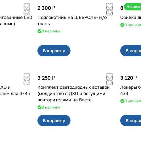
Новинк
2 300 ₽
8 400 ₽
нгованные LED
Подлокотник на ШЕВРОЛЕ- н/о
а (красные)
ткань
В налич
В наличии
В корзину
В корз
3 250 ₽
3 120 ₽
ДХО и
Комплект светодиодных вставок
Локеры б
 для 4x4 (
(молдингов) с ДХО и бегущими
4х4
повторителями на Веста
В налич
В наличии
В корзину
В корз