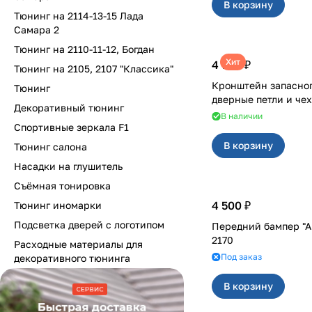
В корзину
Тюнинг на 2114-13-15 Лада
Самара 2
Тюнинг на 2110-11-12, Богдан
Хит
4 700 ₽
Тюнинг на 2105, 2107 "Классика"
Кронштейн запасног
Тюнинг
Декоративный тюнинг
В наличии
Спортивные зеркала F1
В корзину
Тюнинг салона
Насадки на глушитель
Съёмная тонировка
4 500 ₽
Тюнинг иномарки
Подсветка дверей с логотипом
Передний бампер "А
2170
Расходные материалы для
Под заказ
декоративного тюнинга
В корзину