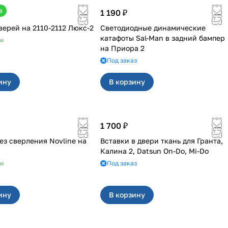
а
1 190 ₽
Обивка дверей на 2110-2112 Люкс-2
Светодиодные динамические
катафоты Sal-Man в задний бампер
ии
на Приора 2
Под заказ
ину
В корзину
1 700 ₽
ез сверления Novline на
Вставки в двери ткань для Гранта,
Калина 2, Datsun On-Do, Mi-Do
ии
Под заказ
ину
В корзину