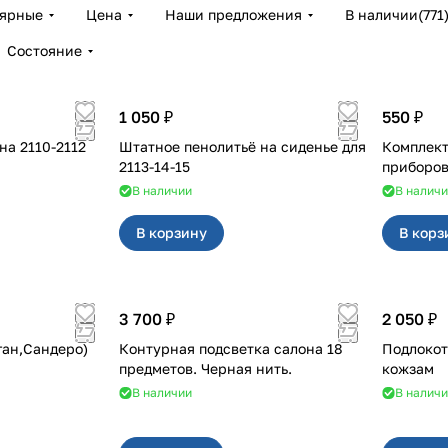
лярные
Цена
Наши предложения
В наличии
(
771
Состояние
1 050 ₽
550 ₽
2112
Штатное пенолитьё на сиденье для
Комплект
2113-14-15
В наличии
В налич
В корзину
В корз
3 700 ₽
2 050 ₽
ган,Сандеро)
Контурная подсветка салона 18
Подлокот
предметов. Черная нить.
кожзам
В наличии
В налич