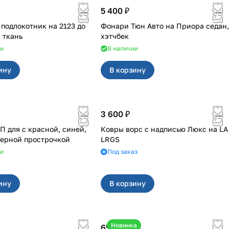
5 400 ₽
одлокотник на 2123 до
Фонари Тюн Авто на Приора седан,
 ткань
хэтчбек
ии
В наличии
ину
В корзину
3 600 ₽
асной, синей,
Ковры ворс с надписью Люкс на LA
черной прострочкой
LRGS
ии
Под заказ
ину
В корзину
Новинка
650 ₽