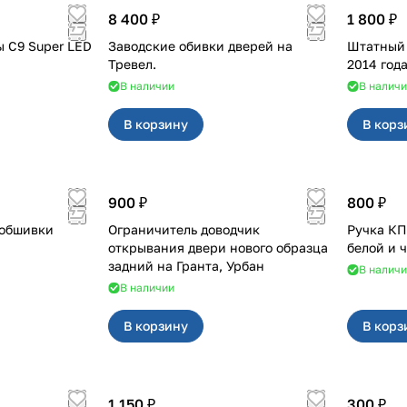
8 400 ₽
1 800 ₽
 C9 Super LED
Заводские обивки дверей на
Штатный п
Тревел.
2014 года
В наличии
В налич
В корзину
В корз
900 ₽
800 ₽
 обшивки
Ограничитель доводчик
Ручка КПП для с кр
открывания двери нового образца
белой и 
задний на Гранта, Урбан
В налич
В наличии
В корзину
В корз
1 150 ₽
300 ₽