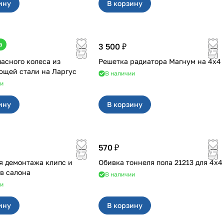
ину
В корзину
а
3 500 ₽
пасного колеса из
Решетка радиатора Магнум на 4х4
нержавеющей стали на Ларгус
В наличии
ии
ину
В корзину
570 ₽
я демонтажа клипс и
Обивка тоннеля пола 21213 для 4x4
в салона
В наличии
ии
ину
В корзину