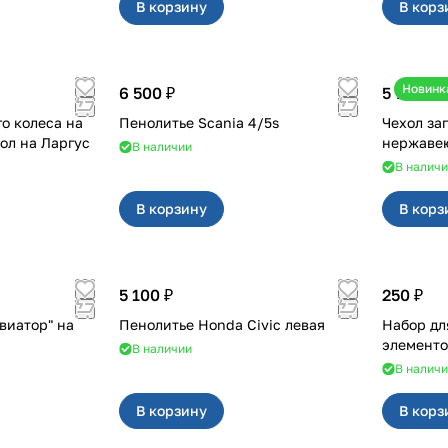
В корзину
В корз
Новинк
6 500 ₽
5 700 ₽
о колеса на
Пенолитье Scania 4/5s
Чехол за
дверные петли и чехол на Ларгус
В наличии
В налич
В корзину
В корз
5 100 ₽
250 ₽
виатор" на
Пенолитье Honda Civic левая
Набор дл
элементо
В наличии
В налич
В корзину
В корз