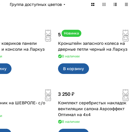
)
Группа доступных цветов
Новинка
5 050 ₽
 ковриков панели
Кронштейн запасного колеса на
приборов и консоли на Ларкуз
дверные петли черный на Ларкуз
ии
В наличии
ину
В корзину
3 250 ₽
ник на ШЕВРОЛЕ- с/о
Комплект серебристых накладок
вентиляции салона Аэроэффект
Оптимал на 4х4
ии
В наличии