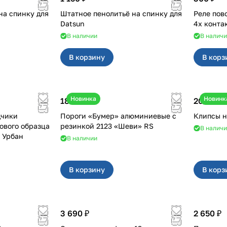
на спинку для
Штатное пенолитьё на спинку для
Реле поворотн
Datsun
4х конта
В наличии
В налич
В корзину
В корз
Новинка
Новинк
18 000 ₽
20 ₽
дчики
Пороги «Бумер» алюминиевые с
ового образца
резинкой 2123 «Шеви» RS
В налич
2, Урбан
В наличии
В корзину
В корз
3 690 ₽
2 650 ₽