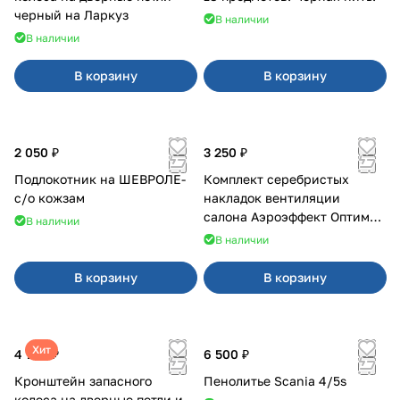
черный на Ларкуз
В наличии
В наличии
В корзину
В корзину
2 050 ₽
3 250 ₽
Подлокотник на ШЕВРОЛЕ-
Комплект серебристых
с/о кожзам
накладок вентиляции
салона Аэроэффект Оптимал
В наличии
на 4х4
В наличии
В корзину
В корзину
Хит
4 700 ₽
6 500 ₽
Кронштейн запасного
Пенолитье Scania 4/5s
колеса на дверные петли и