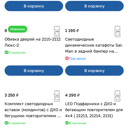
В корзину
В корзину
Новинка
8 400 ₽
1 190 ₽
Обивка дверей на 2110-2112
Светодиодные
Люкс-2
динамические катафоты Sal-
Man в задний бампер на
В наличии
Приора 2
Под заказ
В корзину
В корзину
3 250 ₽
4 290 ₽
Комплект светодиодных
LED Подфарники с ДХО и
вставок (молдингов) с ДХО и
бегающим повторителем для
бегущими повторителями на
4x4 ( 21213, 21214, 2131)
Веста
В наличии
В наличии