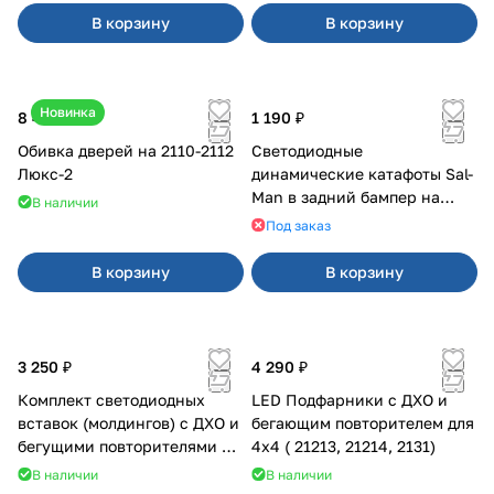
В корзину
В корзину
Новинка
8 400 ₽
1 190 ₽
Обивка дверей на 2110-2112
Светодиодные
Люкс-2
динамические катафоты Sal-
Man в задний бампер на
В наличии
Приора 2
Под заказ
В корзину
В корзину
3 250 ₽
4 290 ₽
Комплект светодиодных
LED Подфарники с ДХО и
вставок (молдингов) с ДХО и
бегающим повторителем для
бегущими повторителями на
4x4 ( 21213, 21214, 2131)
Веста
В наличии
В наличии