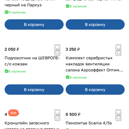
черный на Ларкуз
В наличии
В наличии
В корзину
В корзину
2 050 ₽
3 250 ₽
Подлокотник на ШЕВРОЛЕ-
Комплект серебристых
с/о кожзам
накладок вентиляции
салона Аэроэффект Оптимал
В наличии
на 4х4
В наличии
В корзину
В корзину
Хит
4 700 ₽
6 500 ₽
Кронштейн запасного
Пенолитье Scania 4/5s
колеса на дверные петли и