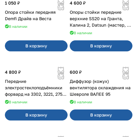
1 050 ₽
4 600 ₽
Опора стойки передняя
Опоры стойки передние
Demfi Драйв на Веста
верхние SS20 на Гранта,
Калина 2, Datsun (мастер, с
В наличии
ЭлУР, с подшипником) 2шт
В наличии
10123
В корзину
В корзину
4 800 ₽
600 ₽
Передние
Диффузор (кожух)
электростеклоподъёмники
вентилятора охлаждения на
форвард на 3302, 3221, 2752,
Шевроле ВАЛЕЕ 95
2217
В наличии
В наличии
В корзину
В корзину