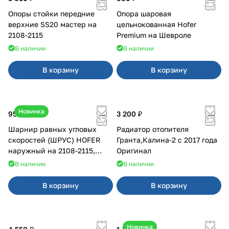
Опоры стойки передние
Опора шаровая
верхние SS20 мастер на
цельнокованная Hofer
2108-2115
Premium на Шевроле
В наличии
В наличии
В корзину
В корзину
Новинка
950 ₽
3 200 ₽
Шарнир равных угловых
Радиатор отопителя
скоростей (ШРУС) HOFER
Гранта,Калина-2 с 2017 года
наружный на 2108-2115,
Оригинал
2110-2112
В наличии
В наличии
В корзину
В корзину
Новинка