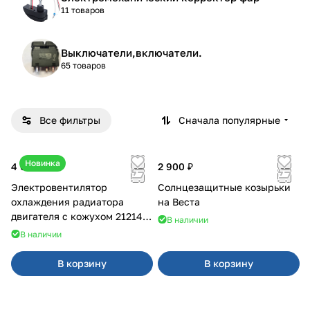
11 товаров
Выключатели,включатели.
65 товаров
Все фильтры
Сначала популярные
Новинка
4 600 ₽
2 900 ₽
Электровентилятор
Солнцезащитные козырьки
охлаждения радиатора
на Веста
двигателя с кожухом 21214
В наличии
2121-21213 ВАЛЕЕ 95
В наличии
В корзину
В корзину