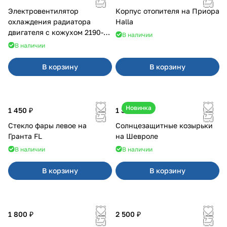
Электровентилятор
Корпус отопителя на Приора
охлаждения радиатора
Halla
двигателя с кожухом 2190-
В наличии
2194 н/о с кондиционером
В наличии
В корзину
В корзину
Новинка
1 450 ₽
1 350 ₽
Стекло фары левое на
Солнцезащитные козырьки
Гранта FL
на Шевроле
В наличии
В наличии
В корзину
В корзину
1 800 ₽
2 500 ₽