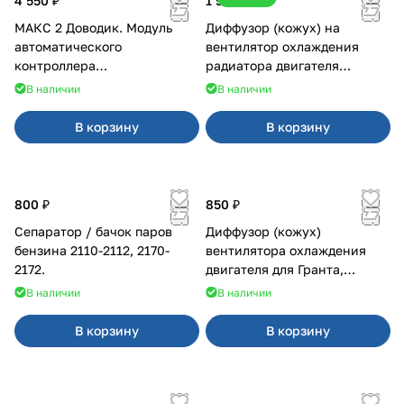
4 550 ₽
1 500 ₽
МАКС 2 Доводик. Модуль
Диффузор (кожух) на
автоматического
вентилятор охлаждения
контроллера
радиатора двигателя
стеклоподъемников для
Приора 2170 Panasonic
В наличии
В наличии
Веста на 4 двери
В корзину
В корзину
800 ₽
850 ₽
Сепаратор / бачок паров
Диффузор (кожух)
бензина 2110-2112, 2170-
вентилятора охлаждения
2172.
двигателя для Гранта,
Калина-2, Датсун нового
В наличии
В наличии
образца
В корзину
В корзину