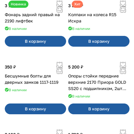
Новинка
Хит
3 100 ₽
3 380 ₽
Фонарь задний правый на
Колпаки на колеса R15
2190 лифтбек
Искра
В наличии
В наличии
В корзину
В корзину
350 ₽
5 200 ₽
Бесшумные болты для
Опоры стойки передние
дверных замков 1117-1119
верхние 2170 Приора GOLD
SS20 с подшипником, 2шт
В наличии
10116
В наличии
В корзину
В корзину