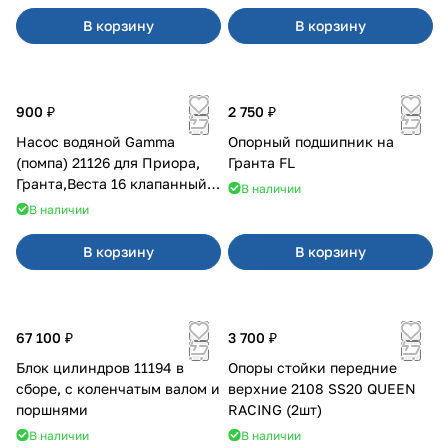
В корзину
В корзину
900 ₽
2 750 ₽
Насос водяной Gamma
Опорный подшипник на
(помпа) 21126 для Приора,
Гранта FL
Гранта,Веста 16 клапанный
В наличии
двигатель.
В наличии
В корзину
В корзину
67 100 ₽
3 700 ₽
Блок цилиндров 11194 в
Опоры стойки передние
сборе, с коленчатым валом и
верхние 2108 SS20 QUEEN
поршнями
RACING (2шт)
В наличии
В наличии