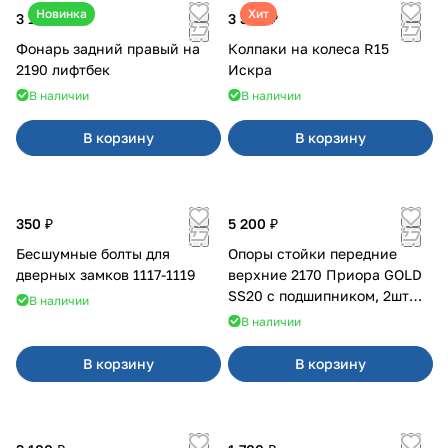
Новинка
Хит
3 100 ₽
3 380 ₽
Фонарь задний правый на
Колпаки на колеса R15
2190 лифтбек
Искра
В наличии
В наличии
В корзину
В корзину
350 ₽
5 200 ₽
Бесшумные болты для
Опоры стойки передние
дверных замков 1117-1119
верхние 2170 Приора GOLD
SS20 с подшипником, 2шт
В наличии
10116
В наличии
В корзину
В корзину