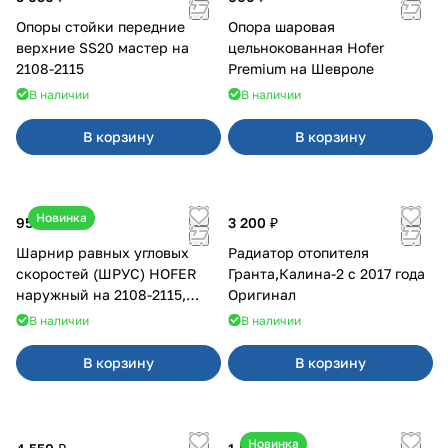
Опоры стойки передние
Опора шаровая
верхние SS20 мастер на
цельнокованная Hofer
2108-2115
Premium на Шевроле
В наличии
В наличии
В корзину
В корзину
Новинка
950 ₽
3 200 ₽
Шарнир равных угловых
Радиатор отопителя
скоростей (ШРУС) HOFER
Гранта,Калина-2 с 2017 года
наружный на 2108-2115,
Оригинал
2110-2112
В наличии
В наличии
В корзину
В корзину
Новинка