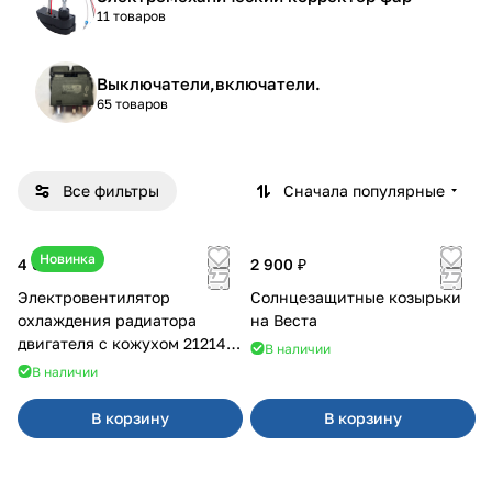
11 товаров
Выключатели,включатели.
65 товаров
Все фильтры
Сначала популярные
Новинка
4 600 ₽
2 900 ₽
Электровентилятор
Солнцезащитные козырьки
охлаждения радиатора
на Веста
двигателя с кожухом 21214
В наличии
2121-21213 ВАЛЕЕ 95
В наличии
В корзину
В корзину