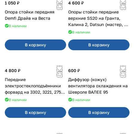
1 050 ₽
4 600 ₽
Опора стойки передняя
Опоры стойки передние
Demfi Драйв на Веста
верхние SS20 на Гранта,
Калина 2, Datsun (мастер, с
В наличии
ЭлУР, с подшипником) 2шт
В наличии
10123
В корзину
В корзину
4 800 ₽
600 ₽
Передние
Диффузор (кожух)
электростеклоподъёмники
вентилятора охлаждения на
форвард на 3302, 3221, 2752,
Шевроле ВАЛЕЕ 95
2217
В наличии
В наличии
В корзину
В корзину