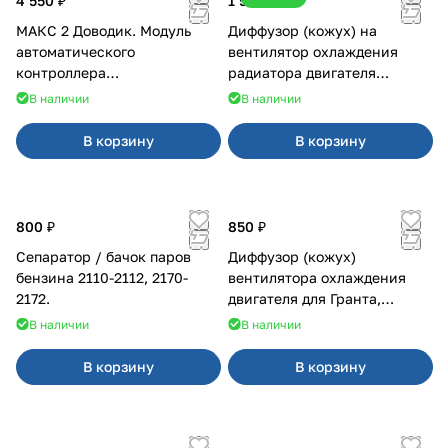
4 550 ₽
1 500 ₽
МАКС 2 Доводик. Модуль
Диффузор (кожух) на
автоматического
вентилятор охлаждения
контроллера
радиатора двигателя
стеклоподъемников для
Приора 2170 Panasonic
В наличии
В наличии
Веста на 4 двери
В корзину
В корзину
800 ₽
850 ₽
Сепаратор / бачок паров
Диффузор (кожух)
бензина 2110-2112, 2170-
вентилятора охлаждения
2172.
двигателя для Гранта,
Калина-2, Датсун нового
В наличии
В наличии
образца
В корзину
В корзину