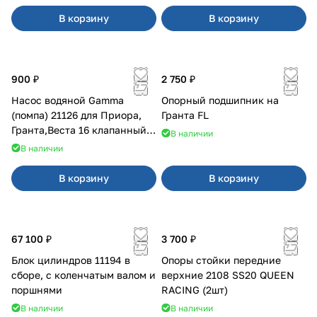
В корзину
В корзину
900 ₽
2 750 ₽
Насос водяной Gamma
Опорный подшипник на
(помпа) 21126 для Приора,
Гранта FL
Гранта,Веста 16 клапанный
В наличии
двигатель.
В наличии
В корзину
В корзину
67 100 ₽
3 700 ₽
Блок цилиндров 11194 в
Опоры стойки передние
сборе, с коленчатым валом и
верхние 2108 SS20 QUEEN
поршнями
RACING (2шт)
В наличии
В наличии