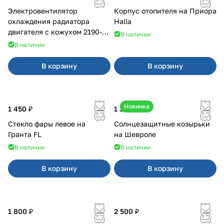
Электровентилятор
Корпус отопителя на Приора
охлаждения радиатора
Halla
двигателя с кожухом 2190-
В наличии
2194 н/о с кондиционером
В наличии
В корзину
В корзину
Новинка
1 450 ₽
1 350 ₽
Стекло фары левое на
Солнцезащитные козырьки
Гранта FL
на Шевроле
В наличии
В наличии
В корзину
В корзину
1 800 ₽
2 500 ₽