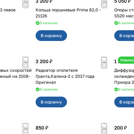
3 200 ₽
5 050 ₽
Кольца поршневые Prima 82,0 -
Опоры ст
21126
В наличии
В налич
В корзину
В корз
Новинк
3 200 ₽
1 500 ₽
овых скоростей
Радиатор отопителя
Диффузор
й на 2108-
Гранта,Калина-2 с 2017 года
охлажден
Оригинал
Приора 2
В наличии
В налич
В корзину
В корз
850 ₽
200 ₽