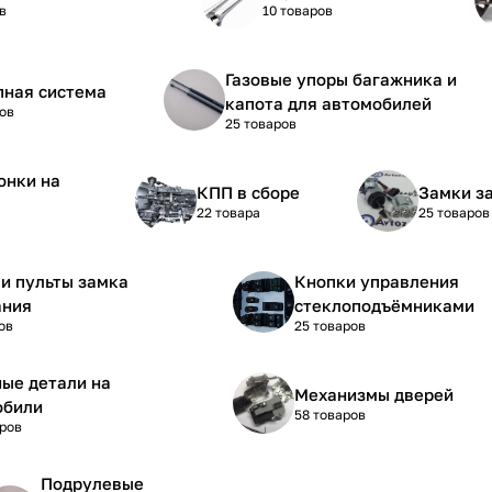
в
10 товаров
Газовые упоры багажника и
пная система
капота для автомобилей
ов
25 товаров
онки на
КПП в сборе
Замки з
22 товара
25 товаров
и пульты замка
Кнопки управления
ания
стеклоподъёмниками
ов
25 товаров
ые детали на
Механизмы дверей
обили
58 товаров
аров
Подрулевые