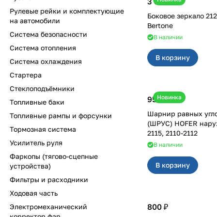
3 500 ₽
Рулевые рейки и комплектующие
Боковое зеркало 2123 левое
на автомобили
Bertone
Система безопасности
В наличии
Система отопления
В корзину
Система охлаждения
Стартера
Стеклоподъёмники
Новинка
950 ₽
Топливные баки
Шарнир равных угл
Топливные рампы и форсунки
(ШРУС) HOFER наружны
Тормозная система
2115, 2110-2112
Усилитель руля
В наличии
Фаркопы (тягово-сцепные
В корзину
устройства)
Фильтры и расходники
Ходовая часть
800 ₽
Электромеханический
корректор фар