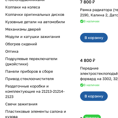
7 800 ₽
Колпаки на колеса
Рамка радиатора (т
Колпачки оригинальных дисков
2190, Калина 2, Дат
В наличии
Кузовные детали на автомобили
Механизмы дверей
Модули и катушки зажигания
В корзину
Обогрев сидений
Оптика
Подрулевые переключатели
4 800 ₽
(джойстики)
Передние
Панели приборов в сборе
электростеклоподъ
Привод стеклоочистителя
форвард на 33
В наличии
Раздаточные коробки и
комплектующие на 21213-21214-
В корзину
2123
Свечи зажигания
Пластиковые элементы салона и
кузова
Новинка