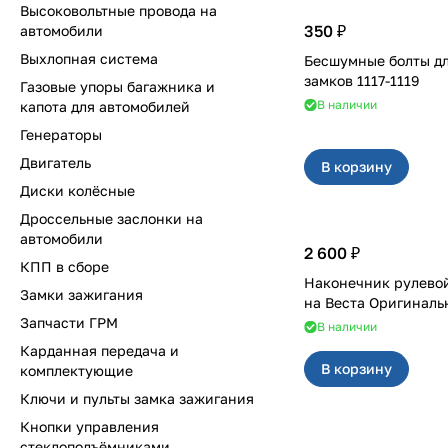
Высоковольтные провода на
350 ₽
автомобили
Выхлопная система
Бесшумные болты д
замков 1117-1119
Газовые упоры багажника и
В наличии
капота для автомобилей
Генераторы
Двигатель
В корзину
Диски колёсные
Дроссельные заслонки на
автомобили
2 600 ₽
КПП в сборе
Наконечник рулевой
Замки зажигания
на Веста Оригинал
Запчасти ГРМ
В наличии
Карданная передача и
В корзину
комплектующие
Ключи и пульты замка зажигания
Кнопки управления
стеклоподъёмниками