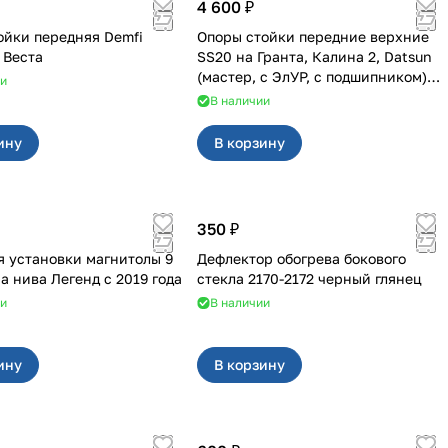
4 600 ₽
ойки передняя Demfi
Опоры стойки передние верхние
Драйв на Веста
SS20 на Гранта, Калина 2, Datsun
(мастер, с ЭлУР, с подшипником)
ии
2шт 10123
В наличии
ину
В корзину
350 ₽
я установки магнитолы 9
Дефлектор обогрева бокового
дюймов на нива Легенд с 2019 года
стекла 2170-2172 черный глянец
ии
В наличии
ину
В корзину