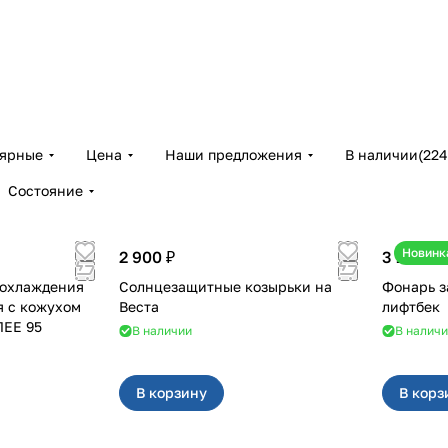
лярные
Цена
Наши предложения
В наличии
(
224
Состояние
Новинк
2 900 ₽
3 100 ₽
 охлаждения
Солнцезащитные козырьки на
Фонарь за
я с кожухом
Веста
лифтбек
ЛЕЕ 95
В наличии
В налич
В корзину
В корз