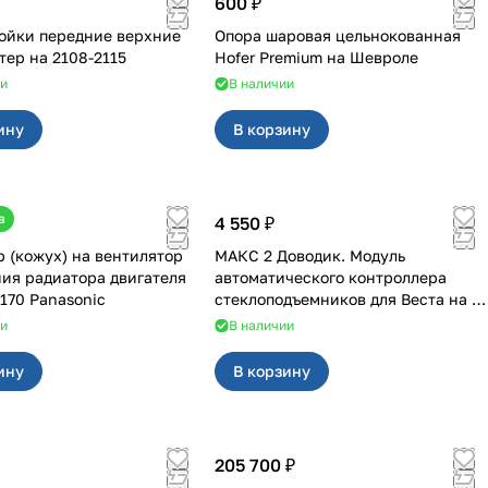
600 ₽
ойки передние верхние
Опора шаровая цельнокованная
SS20 мастер на 2108-2115
Hofer Premium на Шевроле
ии
В наличии
ину
В корзину
а
4 550 ₽
 (кожух) на вентилятор
МАКС 2 Доводик. Модуль
ия радиатора двигателя
автоматического контроллера
170 Panasonic
стеклоподъемников для Веста на 4
двери
ии
В наличии
ину
В корзину
205 700 ₽