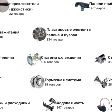
переключатели
Панели при
14 товаров
(джойстики)
22 товара
Пластиковые элементы
зажигания
салона и кузова
ов
334 товара
опления
Система охлаждения
С
186 товаров
36
и
Тормозная система
У
88 товаров
28
ы и расходники
Ходовая часть
ов
147 товаров