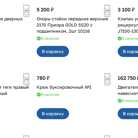
5 200 ₽
3 100 ₽
ля дверных
Опоры стойки передние верхние
Клапан у
2170 Приора GOLD SS20 с
рециркуляции Прио
подшипником, 2шт 10116
J7100-13
В наличии
В налич
В корзину
В корз
780 ₽
162 750 
 тяги правый
Крюк буксировочный №1
Двигатель
ьный
навесног
В наличии
В налич
В корзину
В корз