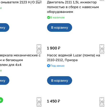
омывателя 2123 Н/О 2шт
Двигатель 2111 1,5L инжектор
полностью в сборе с навесным
ии
оборудованием
В наличии
ину
В корзину
1 900 ₽
механические с
Насос водяной Luzar (помпа) на
м и бегающим
2110-2112, Приора
повторителем для 4х4
Под заказ
ии
ину
В корзину
а
1 450 ₽