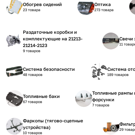
Обогрев сидений
Оптика
23 товара
273 товара
Раздаточные коробки и
комплектующие на 21213-
Свечи 
11 товар
21214-2123
9 товаров
Система безопасности
Система от
48 товаров
189 товаров
Топливные рампы 
Топливные баки
форсунки
67 товаров
7 товаров
Фаркопы (тягово-сцепные
Фильтр
устройства)
29 товар
10 товаров