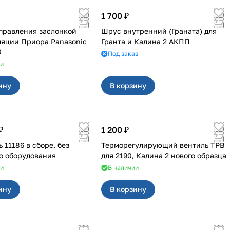
1 700 ₽
правления заслонкой
Шрус внутренний (Граната) для
ра Panasonic
Гранта и Калина 2 АКПП
0
Под заказ
ии
ину
В корзину
₽
1 200 ₽
 11186 в сборе, без
Терморегулирующий вентиль ТРВ
о оборудования
для 2190, Калина 2 нового образца
ии
В наличии
ину
В корзину