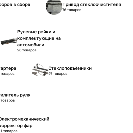
боров в сборе
Привод стеклоочистителя
76 товаров
Рулевые рейки и
комплектующие на
автомобили
26 товаров
тартера
Стеклоподъёмники
 товаров
97 товаров
силитель руля
 товаров
Электромеханический
корректор фар
11 товаров