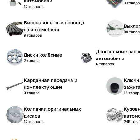
автомобили
9 товаро
17 товаров
Высоковольтные провода
Выхло
на автомобили
89 товар
9 товаров
Дроссельные засл
Диски колёсные
автомобили
2 товара
6 товаров
Карданная передача и
Ключи 
комплектующие
зажиг
3 товара
15 товар
Колпачки оригинальных
Кузовн
дисков
автом
17 товаров
245 тов