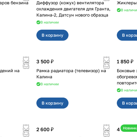
паров бензина
Диффузор (кожух) вентилятора
Жиклеры 
охлаждения двигателя для Гранта,
В налич
Калина-2, Датсун нового образца
В наличии
В корзину
В корз
3 500 ₽
1 850 ₽
дений на
Рамка радиатора (телевизор) на
Боковые зеркала 
Калина
обогрево
В наличии
В налич
В корзину
В корз
Новинк
2 600 ₽
4 550 ₽