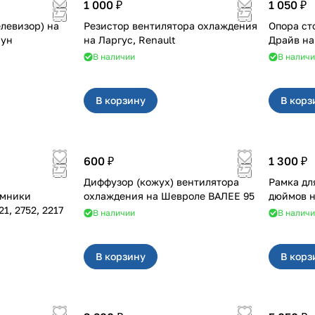
1 000 ₽
1 050 ₽
елевизор) на
Резистор вентилятора охлаждения
Опора ст
сун
на Ларгус, Renault
В наличии
В налич
В корзину
В корз
600 ₽
1 300 ₽
Диффузор (кожух) вентилятора
Рамка дл
ёмники
охлаждения на Шевроле ВАЛЕЕ 95
02, 3221, 2752, 2217
В наличии
В налич
В корзину
В корз