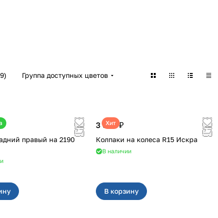
9
)
Группа доступных цветов
а
Хит
3 380 ₽
дний правый на 2190
Колпаки на колеса R15 Искра
В наличии
ии
ину
В корзину