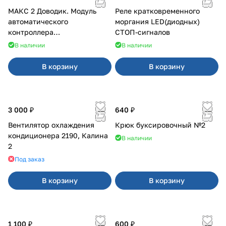
МАКС 2 Доводик. Модуль
Реле кратковременного
автоматического
моргания LED(диодных)
контроллера
СТОП-сигналов
стеклоподъемников для
В наличии
В наличии
Веста на 4 двери
В корзину
В корзину
3 000 ₽
640 ₽
Вентилятор охлаждения
Крюк буксировочный №2
кондиционера 2190, Калина
В наличии
2
Под заказ
В корзину
В корзину
1 100 ₽
600 ₽