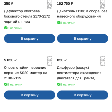
350 ₽
162 750 ₽
Дефлектор обогрева
Двигатель 11186 в сборе, без
бокового стекла 2170-2172
навесного оборудования
черный глянец
В наличии
В наличии
В корзину
В корзину
5 050 ₽
850 ₽
Опоры стойки передние
Диффузор (кожух)
верхние SS20 мастер на
вентилятора охлаждения
2108-2115
двигателя для Гранта,
Калина-2, Датсун нового
В наличии
В наличии
образца
В корзину
В корзину