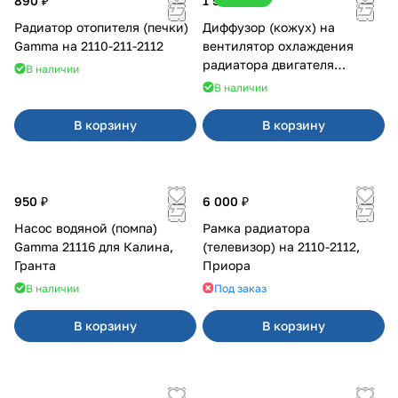
890 ₽
1 500 ₽
Радиатор отопителя (печки)
Диффузор (кожух) на
Gamma на 2110-211-2112
вентилятор охлаждения
радиатора двигателя
В наличии
Приора 2170 Panasonic
В наличии
В корзину
В корзину
950 ₽
6 000 ₽
Насос водяной (помпа)
Рамка радиатора
Gamma 21116 для Калина,
(телевизор) на 2110-2112,
Гранта
Приора
В наличии
Под заказ
В корзину
В корзину