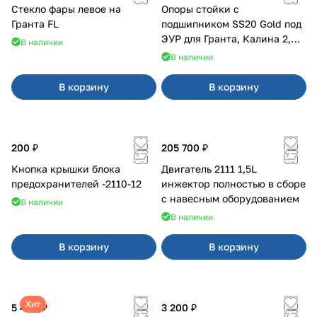
Стекло фары левое на
Опоры стойки с
Гранта FL
подшипником SS20 Gold под
ЭУР для Гранта, Калина 2,
В наличии
Datsun
В наличии
В корзину
В корзину
200 ₽
205 700 ₽
Кнопка крышки блока
Двигатель 2111 1,5L
предохранителей -2110-12
инжектор полностью в сборе
с навесным оборудованием
В наличии
В наличии
В корзину
В корзину
Хит
5 400 ₽
3 200 ₽