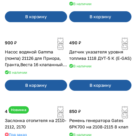
В наличии
В корзину
В корзину
900 ₽
490 ₽
Насос водяной Gamma
Датчик указателя уровня
(помпа) 21126 для Приора,
топлива 1118 ДУТ-5 К (E-GAS)
Гранта,Веста 16 клапанный
В наличии
двигатель.
В наличии
В корзину
В корзину
Новинка
4 500 ₽
850 ₽
Заслонка отопителя на 2110-
Ремень генератора Gates
2112, 2170
6РК700 на 2108-2115 8 клап
Под заказ
В наличии