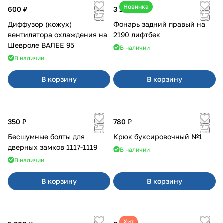
Новинка
600 ₽
3 100 ₽
Диффузор (кожух)
Фонарь задний правый на
вентилятора охлаждения на
2190 лифтбек
Шевроле ВАЛЕЕ 95
В наличии
В наличии
В корзину
В корзину
350 ₽
780 ₽
Бесшумные болты для
Крюк буксировочный №1
дверных замков 1117-1119
В наличии
В наличии
В корзину
В корзину
Хит