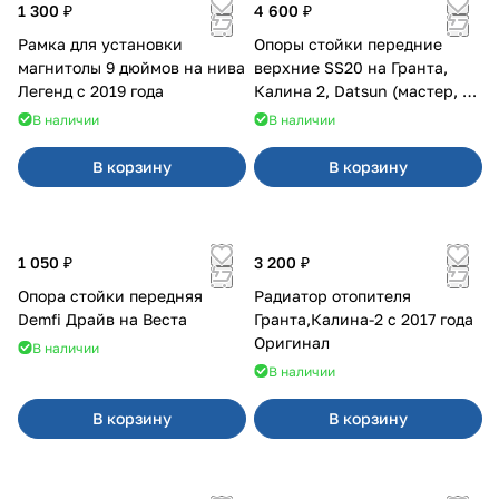
1 300 ₽
4 600 ₽
Рамка для установки
Опоры стойки передние
магнитолы 9 дюймов на нива
верхние SS20 на Гранта,
Легенд с 2019 года
Калина 2, Datsun (мастер, с
ЭлУР, с подшипником) 2шт
В наличии
В наличии
10123
В корзину
В корзину
1 050 ₽
3 200 ₽
Опора стойки передняя
Радиатор отопителя
Demfi Драйв на Веста
Гранта,Калина-2 с 2017 года
Оригинал
В наличии
В наличии
В корзину
В корзину