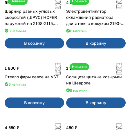
Новинка
Новинка
950 ₽
4 550 ₽
Шарнир равных угловых
Электровентилятор
скоростей (ШРУС) HOFER
охлаждения радиатора
наружный на 2108-2115,
двигателя с кожухом 2190-
2110-2112
2194 н/о с кондиционером
В наличии
В наличии
В корзину
В корзину
Новинка
1 800 ₽
1 350 ₽
Стекло фары левое на VST
Солнцезащитные козырьки
на Шевроле
В наличии
В наличии
В корзину
В корзину
4 550 ₽
450 ₽