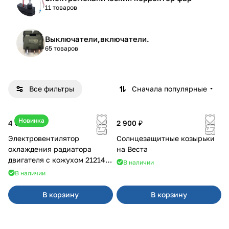
11 товаров
Выключатели,включатели.
65 товаров
Все фильтры
Сначала популярные
Новинка
4 600 ₽
2 900 ₽
Электровентилятор
Солнцезащитные козырьки
охлаждения радиатора
на Веста
двигателя с кожухом 21214
В наличии
2121-21213 ВАЛЕЕ 95
В наличии
В корзину
В корзину