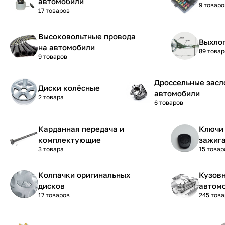
автомобили
9 товаро
17 товаров
Высоковольтные провода
Выхло
на автомобили
89 товар
9 товаров
Дроссельные засл
Диски колёсные
автомобили
2 товара
6 товаров
Карданная передача и
Ключи 
комплектующие
зажиг
3 товара
15 товар
Колпачки оригинальных
Кузовн
дисков
автом
17 товаров
245 тов