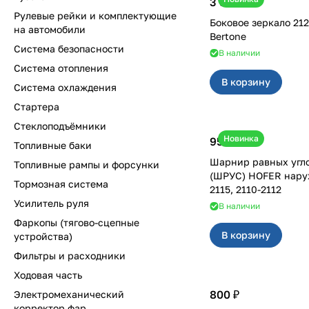
3 500 ₽
Рулевые рейки и комплектующие
Боковое зеркало 2123 левое
на автомобили
Bertone
Система безопасности
В наличии
Система отопления
В корзину
Система охлаждения
Стартера
Стеклоподъёмники
Новинка
950 ₽
Топливные баки
Шарнир равных угл
Топливные рампы и форсунки
(ШРУС) HOFER наружны
Тормозная система
2115, 2110-2112
Усилитель руля
В наличии
Фаркопы (тягово-сцепные
В корзину
устройства)
Фильтры и расходники
Ходовая часть
800 ₽
Электромеханический
корректор фар