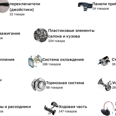
переключатели
Панели при
14 товаров
(джойстики)
22 товара
Пластиковые элементы
зажигания
салона и кузова
ов
334 товара
опления
Система охлаждения
С
186 товаров
36
и
Тормозная система
У
88 товаров
28
ы и расходники
Ходовая часть
ов
147 товаров