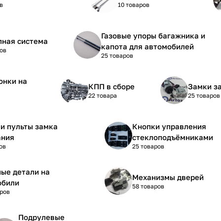
в
10 товаров
Газовые упоры багажника и
пная система
капота для автомобилей
ов
25 товаров
онки на
КПП в сборе
Замки з
22 товара
25 товаров
и пульты замка
Кнопки управления
ания
стеклоподъёмниками
ов
25 товаров
ые детали на
Механизмы дверей
обили
58 товаров
аров
Подрулевые