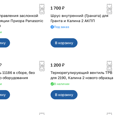
1 700 ₽
правления заслонкой
Шрус внутренний (Граната) для
ра Panasonic
Гранта и Калина 2 АКПП
0
Под заказ
ии
ину
В корзину
₽
1 200 ₽
 11186 в сборе, без
Терморегулирующий вентиль ТРВ
о оборудования
для 2190, Калина 2 нового образца
ии
В наличии
ину
В корзину