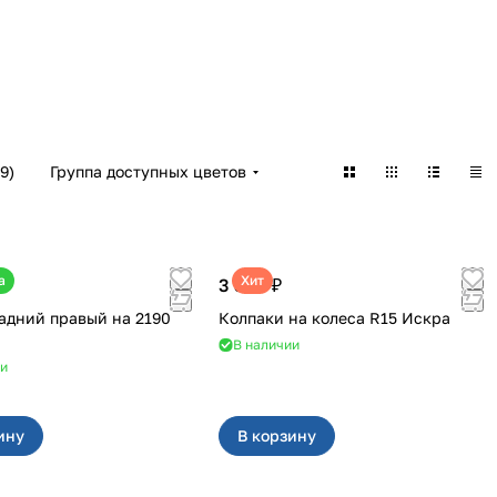
9
)
Группа доступных цветов
а
Хит
3 380 ₽
дний правый на 2190
Колпаки на колеса R15 Искра
В наличии
ии
ину
В корзину