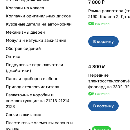
7 800 ₽
Колпаки на колеса
Рамка радиатора (т
Колпачки оригинальных дисков
2190, Калина 2, Дат
В наличии
Кузовные детали на автомобили
Механизмы дверей
Модули и катушки зажигания
В корзину
Обогрев сидений
Оптика
Подрулевые переключатели
4 800 ₽
(джойстики)
Передние
Панели приборов в сборе
электростеклоподъ
Привод стеклоочистителя
форвард на 33
В наличии
Раздаточные коробки и
комплектующие на 21213-21214-
В корзину
2123
Свечи зажигания
Пластиковые элементы салона и
кузова
Новинка