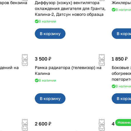
паров бензина
Диффузор (кожух) вентилятора
Жиклеры 
охлаждения двигателя для Гранта,
В налич
Калина-2, Датсун нового образца
В наличии
В корзину
В корз
3 500 ₽
1 850 ₽
дений на
Рамка радиатора (телевизор) на
Боковые зеркала 
Калина
обогрево
В наличии
В налич
В корзину
В корз
Новинк
2 600 ₽
4 550 ₽