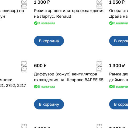
1 000 ₽
1 050 ₽
елевизор) на
Резистор вентилятора охлаждения
Опора ст
сун
на Ларгус, Renault
В наличии
В налич
В корзину
В корз
600 ₽
1 300 ₽
Диффузор (кожух) вентилятора
Рамка дл
ёмники
охлаждения на Шевроле ВАЛЕЕ 95
02, 3221, 2752, 2217
В наличии
В налич
В корзину
В корз