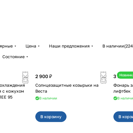
лярные
Цена
Наши предложения
В наличии
(
224
Состояние
Новинк
2 900 ₽
3 100 ₽
 охлаждения
Солнцезащитные козырьки на
Фонарь за
я с кожухом
Веста
лифтбек
ЛЕЕ 95
В наличии
В налич
В корзину
В корз