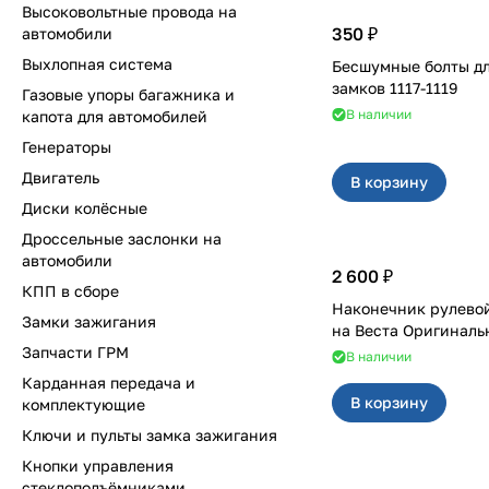
Высоковольтные провода на
350 ₽
автомобили
Выхлопная система
Бесшумные болты д
замков 1117-1119
Газовые упоры багажника и
В наличии
капота для автомобилей
Генераторы
Двигатель
В корзину
Диски колёсные
Дроссельные заслонки на
автомобили
2 600 ₽
КПП в сборе
Наконечник рулевой
Замки зажигания
на Веста Оригинал
Запчасти ГРМ
В наличии
Карданная передача и
В корзину
комплектующие
Ключи и пульты замка зажигания
Кнопки управления
стеклоподъёмниками