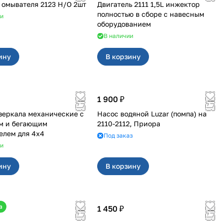
омывателя 2123 Н/О 2шт
Двигатель 2111 1,5L инжектор
полностью в сборе с навесным
ии
оборудованием
В наличии
ину
В корзину
1 900 ₽
механические с
Насос водяной Luzar (помпа) на
м и бегающим
2110-2112, Приора
повторителем для 4х4
Под заказ
ии
ину
В корзину
а
1 450 ₽