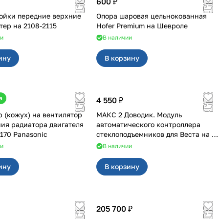
600 ₽
ойки передние верхние
Опора шаровая цельнокованная
SS20 мастер на 2108-2115
Hofer Premium на Шевроле
ии
В наличии
ину
В корзину
а
4 550 ₽
 (кожух) на вентилятор
МАКС 2 Доводик. Модуль
ия радиатора двигателя
автоматического контроллера
170 Panasonic
стеклоподъемников для Веста на 4
двери
ии
В наличии
ину
В корзину
205 700 ₽