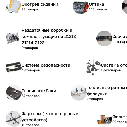
Обогрев сидений
Оптика
23 товара
273 товара
Раздаточные коробки и
комплектующие на 21213-
Свечи 
11 товар
21214-2123
9 товаров
Система безопасности
Система от
48 товаров
189 товаров
Топливные рампы 
Топливные баки
форсунки
67 товаров
7 товаров
Фаркопы (тягово-сцепные
Фильтр
устройства)
29 товар
10 товаров