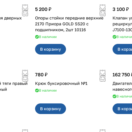
5 200 ₽
3 100 ₽
ля дверных
Опоры стойки передние верхние
Клапан у
2170 Приора GOLD SS20 с
рециркуляции Прио
подшипником, 2шт 10116
J7100-13
В наличии
В налич
В корзину
В корз
780 ₽
162 750 
 тяги правый
Крюк буксировочный №1
Двигатель
ьный
навесног
В наличии
В налич
В корзину
В корз