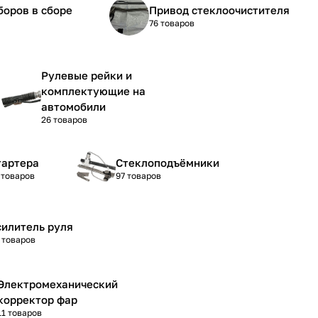
боров в сборе
Привод стеклоочистителя
76 товаров
Рулевые рейки и
комплектующие на
автомобили
26 товаров
тартера
Стеклоподъёмники
 товаров
97 товаров
силитель руля
 товаров
Электромеханический
корректор фар
11 товаров