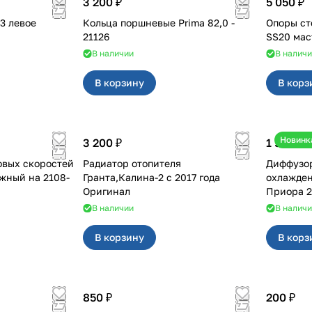
3 200 ₽
5 050 ₽
Кольца поршневые Prima 82,0 -
Опоры ст
21126
В наличии
В налич
В корзину
В корз
Новинк
3 200 ₽
1 500 ₽
овых скоростей
Радиатор отопителя
Диффузор
й на 2108-
Гранта,Калина-2 с 2017 года
охлажден
Оригинал
Приора 2
В наличии
В налич
В корзину
В корз
850 ₽
200 ₽