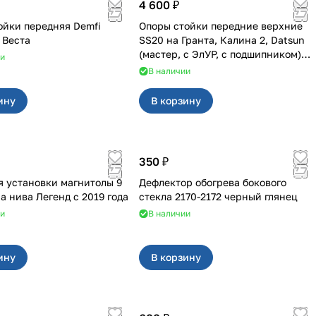
4 600 ₽
ойки передняя Demfi
Опоры стойки передние верхние
Драйв на Веста
SS20 на Гранта, Калина 2, Datsun
(мастер, с ЭлУР, с подшипником)
ии
2шт 10123
В наличии
ину
В корзину
350 ₽
я установки магнитолы 9
Дефлектор обогрева бокового
дюймов на нива Легенд с 2019 года
стекла 2170-2172 черный глянец
ии
В наличии
ину
В корзину