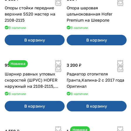
Опоры стойки передние
Опора шаровая
верхние SS20 мастер на
цельнокованная Hofer
2108-2115
Premium на Шевроле
В наличии
В наличии
В корзину
В корзину
Новинка
950 ₽
3 200 ₽
Шарнир равных угловых
Радиатор отопителя
скоростей (ШРУС) HOFER
Гранта,Калина-2 с 2017 года
наружный на 2108-2115,
Оригинал
2110-2112
В наличии
В наличии
В корзину
В корзину
Новинка