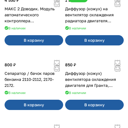
4 550 ₽
1 500 ₽
МАКС 2 Доводик. Модуль
Диффузор (кожух) на
автоматического
вентилятор охлаждения
контроллера
радиатора двигателя
стеклоподъемников для
Приора 2170 Panasonic
В наличии
В наличии
Веста на 4 двери
В корзину
В корзину
800 ₽
850 ₽
Сепаратор / бачок паров
Диффузор (кожух)
бензина 2110-2112, 2170-
вентилятора охлаждения
2172.
двигателя для Гранта,
Калина-2, Датсун нового
В наличии
В наличии
образца
В корзину
В корзину