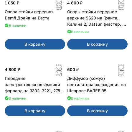
1 050 ₽
4 600 ₽
Опора стойки передняя
Опоры стойки передние
Demfi Драйв на Веста
верхние SS20 на Гранта,
Калина 2, Datsun (мастер, с
В наличии
ЭлУР, с подшипником) 2шт
В наличии
10123
В корзину
В корзину
4 800 ₽
600 ₽
Передние
Диффузор (кожух)
электростеклоподъёмники
вентилятора охлаждения на
форвард на 3302, 3221, 2752,
Шевроле ВАЛЕЕ 95
2217
В наличии
В наличии
В корзину
В корзину