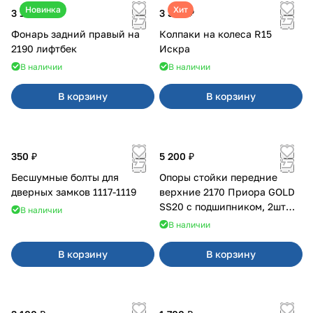
Новинка
Хит
3 100 ₽
3 380 ₽
Фонарь задний правый на
Колпаки на колеса R15
2190 лифтбек
Искра
В наличии
В наличии
В корзину
В корзину
350 ₽
5 200 ₽
Бесшумные болты для
Опоры стойки передние
дверных замков 1117-1119
верхние 2170 Приора GOLD
SS20 с подшипником, 2шт
В наличии
10116
В наличии
В корзину
В корзину