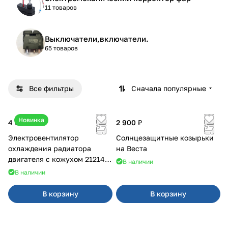
11 товаров
Выключатели,включатели.
65 товаров
Все фильтры
Сначала популярные
Новинка
4 600 ₽
2 900 ₽
Электровентилятор
Солнцезащитные козырьки
охлаждения радиатора
на Веста
двигателя с кожухом 21214
В наличии
2121-21213 ВАЛЕЕ 95
В наличии
В корзину
В корзину