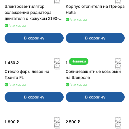
Электровентилятор
Корпус отопителя на Приора
охлаждения радиатора
Halla
двигателя с кожухом 2190-
В наличии
2194 н/о с кондиционером
В наличии
В корзину
В корзину
Новинка
1 450 ₽
1 350 ₽
Стекло фары левое на
Солнцезащитные козырьки
Гранта FL
на Шевроле
В наличии
В наличии
В корзину
В корзину
1 800 ₽
2 500 ₽