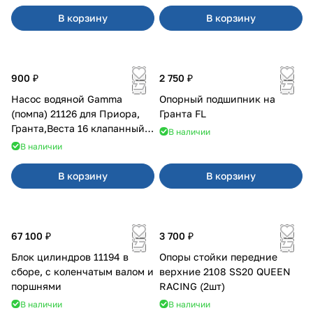
В корзину
В корзину
900 ₽
2 750 ₽
Насос водяной Gamma
Опорный подшипник на
(помпа) 21126 для Приора,
Гранта FL
Гранта,Веста 16 клапанный
В наличии
двигатель.
В наличии
В корзину
В корзину
67 100 ₽
3 700 ₽
Блок цилиндров 11194 в
Опоры стойки передние
сборе, с коленчатым валом и
верхние 2108 SS20 QUEEN
поршнями
RACING (2шт)
В наличии
В наличии