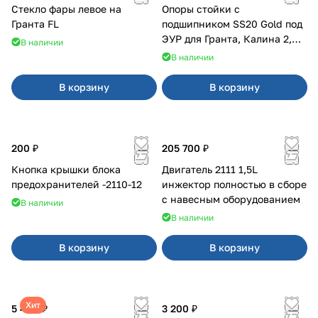
Стекло фары левое на
Опоры стойки с
Гранта FL
подшипником SS20 Gold под
ЭУР для Гранта, Калина 2,
В наличии
Datsun
В наличии
В корзину
В корзину
200 ₽
205 700 ₽
Кнопка крышки блока
Двигатель 2111 1,5L
предохранителей -2110-12
инжектор полностью в сборе
с навесным оборудованием
В наличии
В наличии
В корзину
В корзину
Хит
5 400 ₽
3 200 ₽