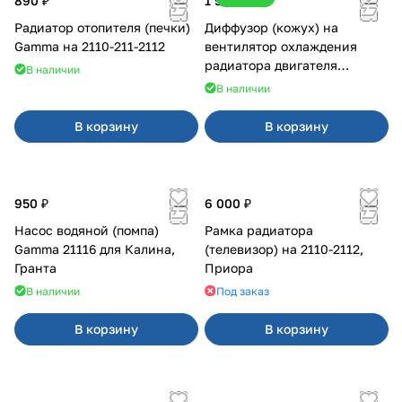
890 ₽
1 500 ₽
Радиатор отопителя (печки)
Диффузор (кожух) на
Gamma на 2110-211-2112
вентилятор охлаждения
радиатора двигателя
В наличии
Приора 2170 Panasonic
В наличии
В корзину
В корзину
950 ₽
6 000 ₽
Насос водяной (помпа)
Рамка радиатора
Gamma 21116 для Калина,
(телевизор) на 2110-2112,
Гранта
Приора
В наличии
Под заказ
В корзину
В корзину