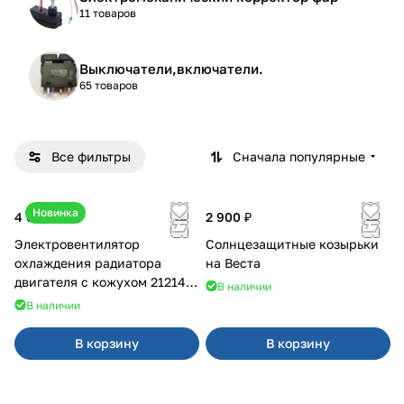
11 товаров
Выключатели,включатели.
65 товаров
Все фильтры
Сначала популярные
Новинка
4 600 ₽
2 900 ₽
Электровентилятор
Солнцезащитные козырьки
охлаждения радиатора
на Веста
двигателя с кожухом 21214
В наличии
2121-21213 ВАЛЕЕ 95
В наличии
В корзину
В корзину