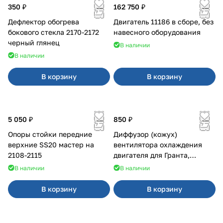
350 ₽
162 750 ₽
Дефлектор обогрева
Двигатель 11186 в сборе, без
бокового стекла 2170-2172
навесного оборудования
черный глянец
В наличии
В наличии
В корзину
В корзину
5 050 ₽
850 ₽
Опоры стойки передние
Диффузор (кожух)
верхние SS20 мастер на
вентилятора охлаждения
2108-2115
двигателя для Гранта,
Калина-2, Датсун нового
В наличии
В наличии
образца
В корзину
В корзину