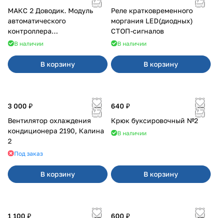
МАКС 2 Доводик. Модуль
Реле кратковременного
автоматического
моргания LED(диодных)
контроллера
СТОП-сигналов
стеклоподъемников для
В наличии
В наличии
Веста на 4 двери
В корзину
В корзину
3 000 ₽
640 ₽
Вентилятор охлаждения
Крюк буксировочный №2
кондиционера 2190, Калина
В наличии
2
Под заказ
В корзину
В корзину
1 100 ₽
600 ₽