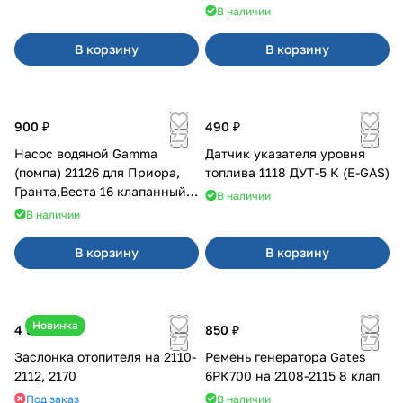
В наличии
В корзину
В корзину
900 ₽
490 ₽
Насос водяной Gamma
Датчик указателя уровня
(помпа) 21126 для Приора,
топлива 1118 ДУТ-5 К (E-GAS)
Гранта,Веста 16 клапанный
В наличии
двигатель.
В наличии
В корзину
В корзину
Новинка
4 500 ₽
850 ₽
Заслонка отопителя на 2110-
Ремень генератора Gates
2112, 2170
6РК700 на 2108-2115 8 клап
Под заказ
В наличии