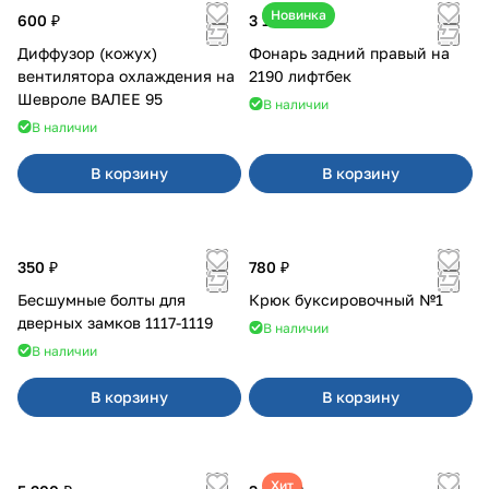
Новинка
600 ₽
3 100 ₽
Диффузор (кожух)
Фонарь задний правый на
вентилятора охлаждения на
2190 лифтбек
Шевроле ВАЛЕЕ 95
В наличии
В наличии
В корзину
В корзину
350 ₽
780 ₽
Бесшумные болты для
Крюк буксировочный №1
дверных замков 1117-1119
В наличии
В наличии
В корзину
В корзину
Хит