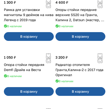
1 300 ₽
4 600 ₽
Рамка для установки
Опоры стойки передние
магнитолы 9 дюймов на нива
верхние SS20 на Гранта,
Легенд с 2019 года
Калина 2, Datsun (мастер, с
ЭлУР, с подшипником) 2шт
В наличии
В наличии
10123
В корзину
В корзину
1 050 ₽
3 200 ₽
Опора стойки передняя
Радиатор отопителя
Demfi Драйв на Веста
Гранта,Калина-2 с 2017 года
Оригинал
В наличии
В наличии
В корзину
В корзину