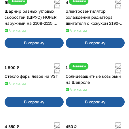
Новинка
Новинка
950 ₽
4 550 ₽
Шарнир равных угловых
Электровентилятор
скоростей (ШРУС) HOFER
охлаждения радиатора
наружный на 2108-2115,
двигателя с кожухом 2190-
2110-2112
2194 н/о с кондиционером
В наличии
В наличии
В корзину
В корзину
Новинка
1 800 ₽
1 350 ₽
Стекло фары левое на VST
Солнцезащитные козырьки
на Шевроле
В наличии
В наличии
В корзину
В корзину
4 550 ₽
450 ₽