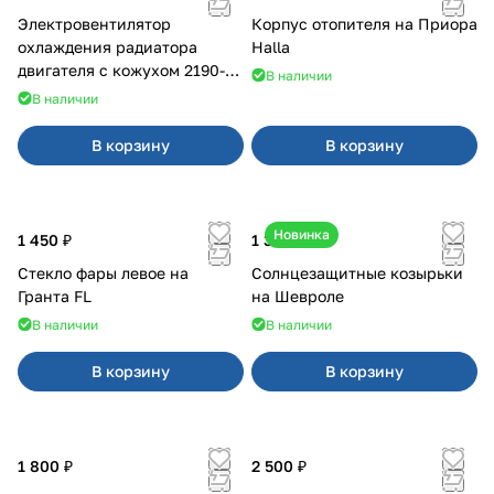
Электровентилятор
Корпус отопителя на Приора
охлаждения радиатора
Halla
двигателя с кожухом 2190-
В наличии
2194 н/о с кондиционером
В наличии
В корзину
В корзину
Новинка
1 450 ₽
1 350 ₽
Стекло фары левое на
Солнцезащитные козырьки
Гранта FL
на Шевроле
В наличии
В наличии
В корзину
В корзину
1 800 ₽
2 500 ₽