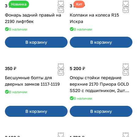
Новинка
Хит
3 100 ₽
3 380 ₽
Фонарь задний правый на
Колпаки на колеса R15
2190 лифтбек
Искра
В наличии
В наличии
В корзину
В корзину
350 ₽
5 200 ₽
Бесшумные болты для
Опоры стойки передние
дверных замков 1117-1119
верхние 2170 Приора GOLD
SS20 с подшипником, 2шт
В наличии
10116
В наличии
В корзину
В корзину