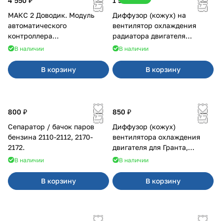
4 550 ₽
1 500 ₽
МАКС 2 Доводик. Модуль
Диффузор (кожух) на
автоматического
вентилятор охлаждения
контроллера
радиатора двигателя
стеклоподъемников для
Приора 2170 Panasonic
В наличии
В наличии
Веста на 4 двери
В корзину
В корзину
800 ₽
850 ₽
Сепаратор / бачок паров
Диффузор (кожух)
бензина 2110-2112, 2170-
вентилятора охлаждения
2172.
двигателя для Гранта,
Калина-2, Датсун нового
В наличии
В наличии
образца
В корзину
В корзину