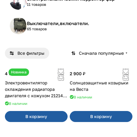
11 товаров
Выключатели,включатели.
65 товаров
Все фильтры
Сначала популярные
Новинка
4 600 ₽
2 900 ₽
Электровентилятор
Солнцезащитные козырьки
охлаждения радиатора
на Веста
двигателя с кожухом 21214
В наличии
2121-21213 ВАЛЕЕ 95
В наличии
В корзину
В корзину