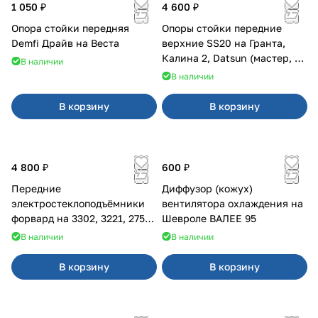
1 050 ₽
4 600 ₽
Опора стойки передняя
Опоры стойки передние
Demfi Драйв на Веста
верхние SS20 на Гранта,
Калина 2, Datsun (мастер, с
В наличии
ЭлУР, с подшипником) 2шт
В наличии
10123
В корзину
В корзину
4 800 ₽
600 ₽
Передние
Диффузор (кожух)
электростеклоподъёмники
вентилятора охлаждения на
форвард на 3302, 3221, 2752,
Шевроле ВАЛЕЕ 95
2217
В наличии
В наличии
В корзину
В корзину