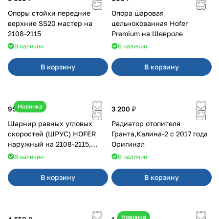
Опоры стойки передние
Опора шаровая
верхние SS20 мастер на
цельнокованная Hofer
2108-2115
Premium на Шевроле
В наличии
В наличии
В корзину
В корзину
Новинка
950 ₽
3 200 ₽
Шарнир равных угловых
Радиатор отопителя
скоростей (ШРУС) HOFER
Гранта,Калина-2 с 2017 года
наружный на 2108-2115,
Оригинал
2110-2112
В наличии
В наличии
В корзину
В корзину
Новинка