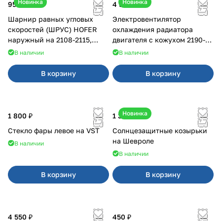
Новинка
Новинка
950 ₽
4 550 ₽
Шарнир равных угловых
Электровентилятор
скоростей (ШРУС) HOFER
охлаждения радиатора
наружный на 2108-2115,
двигателя с кожухом 2190-
2110-2112
2194 н/о с кондиционером
В наличии
В наличии
В корзину
В корзину
Новинка
1 800 ₽
1 350 ₽
Стекло фары левое на VST
Солнцезащитные козырьки
на Шевроле
В наличии
В наличии
В корзину
В корзину
4 550 ₽
450 ₽