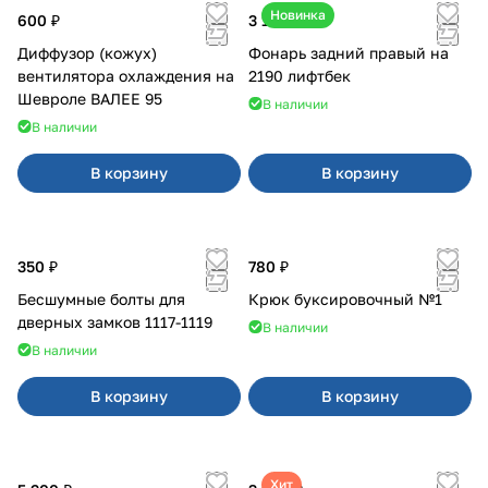
Новинка
600 ₽
3 100 ₽
Диффузор (кожух)
Фонарь задний правый на
вентилятора охлаждения на
2190 лифтбек
Шевроле ВАЛЕЕ 95
В наличии
В наличии
В корзину
В корзину
350 ₽
780 ₽
Бесшумные болты для
Крюк буксировочный №1
дверных замков 1117-1119
В наличии
В наличии
В корзину
В корзину
Хит