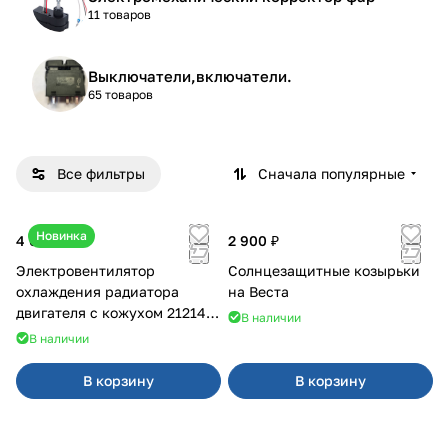
11 товаров
Выключатели,включатели.
65 товаров
Все фильтры
Сначала популярные
Новинка
4 600 ₽
2 900 ₽
Электровентилятор
Солнцезащитные козырьки
охлаждения радиатора
на Веста
двигателя с кожухом 21214
В наличии
2121-21213 ВАЛЕЕ 95
В наличии
В корзину
В корзину