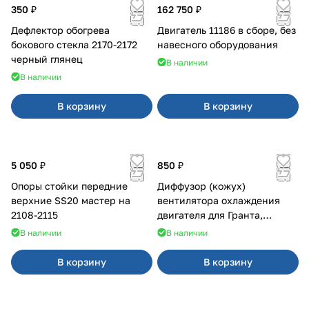
350 ₽
162 750 ₽
Дефлектор обогрева
Двигатель 11186 в сборе, без
бокового стекла 2170-2172
навесного оборудования
черный глянец
В наличии
В наличии
В корзину
В корзину
5 050 ₽
850 ₽
Опоры стойки передние
Диффузор (кожух)
верхние SS20 мастер на
вентилятора охлаждения
2108-2115
двигателя для Гранта,
Калина-2, Датсун нового
В наличии
В наличии
образца
В корзину
В корзину