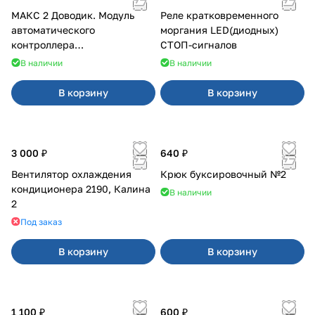
МАКС 2 Доводик. Модуль
Реле кратковременного
автоматического
моргания LED(диодных)
контроллера
СТОП-сигналов
стеклоподъемников для
В наличии
В наличии
Веста на 4 двери
В корзину
В корзину
3 000 ₽
640 ₽
Вентилятор охлаждения
Крюк буксировочный №2
кондиционера 2190, Калина
В наличии
2
Под заказ
В корзину
В корзину
1 100 ₽
600 ₽