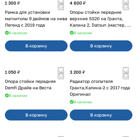
1 300 ₽
4 600 ₽
Рамка для установки
Опоры стойки передние
магнитолы 9 дюймов на нива
верхние SS20 на Гранта,
Легенд с 2019 года
Калина 2, Datsun (мастер, с
ЭлУР, с подшипником) 2шт
В наличии
В наличии
10123
В корзину
В корзину
1 050 ₽
3 200 ₽
Опора стойки передняя
Радиатор отопителя
Demfi Драйв на Веста
Гранта,Калина-2 с 2017 года
Оригинал
В наличии
В наличии
В корзину
В корзину