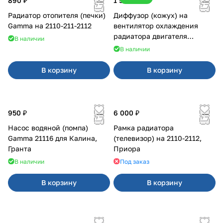
890 ₽
1 500 ₽
Радиатор отопителя (печки)
Диффузор (кожух) на
Gamma на 2110-211-2112
вентилятор охлаждения
радиатора двигателя
В наличии
Приора 2170 Panasonic
В наличии
В корзину
В корзину
950 ₽
6 000 ₽
Насос водяной (помпа)
Рамка радиатора
Gamma 21116 для Калина,
(телевизор) на 2110-2112,
Гранта
Приора
В наличии
Под заказ
В корзину
В корзину