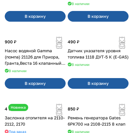
В наличии
В корзину
В корзину
900 ₽
490 ₽
Насос водяной Gamma
Датчик указателя уровня
(помпа) 21126 для Приора,
топлива 1118 ДУТ-5 К (E-GAS)
Гранта,Веста 16 клапанный
В наличии
двигатель.
В наличии
В корзину
В корзину
Новинка
4 500 ₽
850 ₽
Заслонка отопителя на 2110-
Ремень генератора Gates
2112, 2170
6РК700 на 2108-2115 8 клап
Под заказ
В наличии