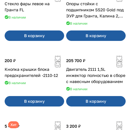
Стекло фары левое на
Опоры стойки с
Гранта FL
подшипником SS20 Gold под
ЭУР для Гранта, Калина 2,
В наличии
Datsun
В наличии
В корзину
В корзину
200 ₽
205 700 ₽
Кнопка крышки блока
Двигатель 2111 1,5L
предохранителей -2110-12
инжектор полностью в сборе
с навесным оборудованием
В наличии
В наличии
В корзину
В корзину
Хит
5 400 ₽
3 200 ₽