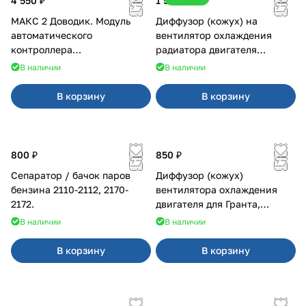
4 550 ₽
1 500 ₽
МАКС 2 Доводик. Модуль
Диффузор (кожух) на
автоматического
вентилятор охлаждения
контроллера
радиатора двигателя
стеклоподъемников для
Приора 2170 Panasonic
В наличии
В наличии
Веста на 4 двери
В корзину
В корзину
800 ₽
850 ₽
Сепаратор / бачок паров
Диффузор (кожух)
бензина 2110-2112, 2170-
вентилятора охлаждения
2172.
двигателя для Гранта,
Калина-2, Датсун нового
В наличии
В наличии
образца
В корзину
В корзину