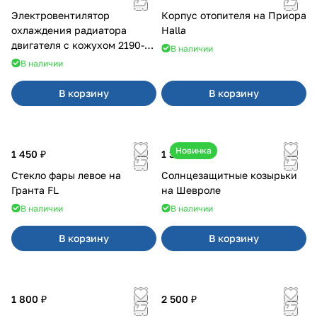
Электровентилятор
Корпус отопителя на Приора
охлаждения радиатора
Halla
двигателя с кожухом 2190-
В наличии
2194 н/о с кондиционером
В наличии
В корзину
В корзину
Новинка
1 450 ₽
1 350 ₽
Стекло фары левое на
Солнцезащитные козырьки
Гранта FL
на Шевроле
В наличии
В наличии
В корзину
В корзину
1 800 ₽
2 500 ₽