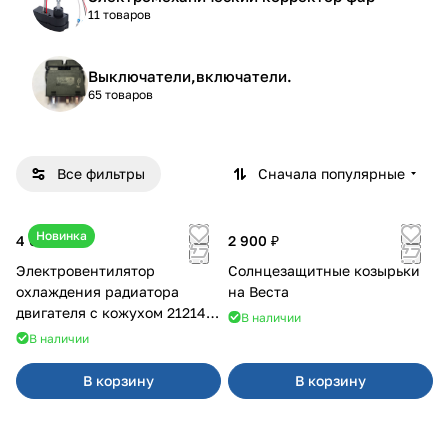
11 товаров
Выключатели,включатели.
65 товаров
Все фильтры
Сначала популярные
Новинка
4 600 ₽
2 900 ₽
Электровентилятор
Солнцезащитные козырьки
охлаждения радиатора
на Веста
двигателя с кожухом 21214
В наличии
2121-21213 ВАЛЕЕ 95
В наличии
В корзину
В корзину