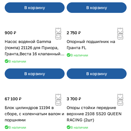
В корзину
В корзину
900 ₽
2 750 ₽
Насос водяной Gamma
Опорный подшипник на
(помпа) 21126 для Приора,
Гранта FL
Гранта,Веста 16 клапанный
В наличии
двигатель.
В наличии
В корзину
В корзину
67 100 ₽
3 700 ₽
Блок цилиндров 11194 в
Опоры стойки передние
сборе, с коленчатым валом и
верхние 2108 SS20 QUEEN
поршнями
RACING (2шт)
В наличии
В наличии