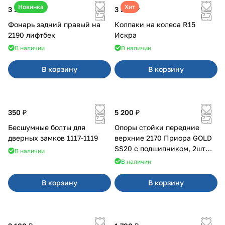
Новинка
Хит
3 100 ₽
3 380 ₽
Фонарь задний правый на
Колпаки на колеса R15
2190 лифтбек
Искра
В наличии
В наличии
В корзину
В корзину
350 ₽
5 200 ₽
Бесшумные болты для
Опоры стойки передние
дверных замков 1117-1119
верхние 2170 Приора GOLD
SS20 с подшипником, 2шт
В наличии
10116
В наличии
В корзину
В корзину