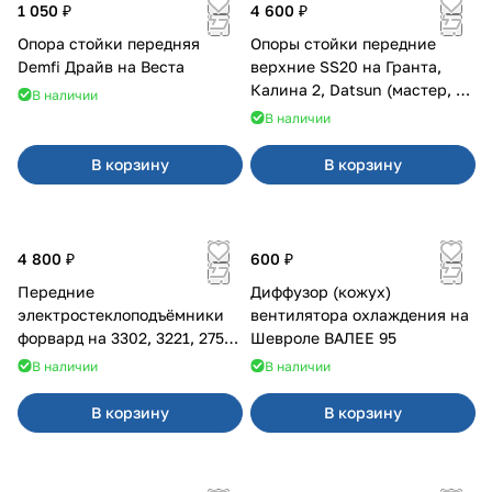
1 050 ₽
4 600 ₽
Опора стойки передняя
Опоры стойки передние
Demfi Драйв на Веста
верхние SS20 на Гранта,
Калина 2, Datsun (мастер, с
В наличии
ЭлУР, с подшипником) 2шт
В наличии
10123
В корзину
В корзину
4 800 ₽
600 ₽
Передние
Диффузор (кожух)
электростеклоподъёмники
вентилятора охлаждения на
форвард на 3302, 3221, 2752,
Шевроле ВАЛЕЕ 95
2217
В наличии
В наличии
В корзину
В корзину