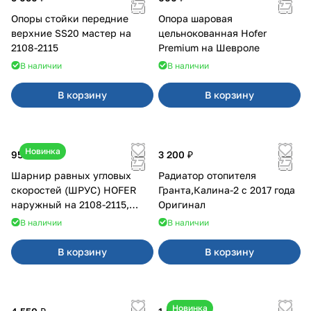
Опоры стойки передние
Опора шаровая
верхние SS20 мастер на
цельнокованная Hofer
2108-2115
Premium на Шевроле
В наличии
В наличии
В корзину
В корзину
Новинка
950 ₽
3 200 ₽
Шарнир равных угловых
Радиатор отопителя
скоростей (ШРУС) HOFER
Гранта,Калина-2 с 2017 года
наружный на 2108-2115,
Оригинал
2110-2112
В наличии
В наличии
В корзину
В корзину
Новинка