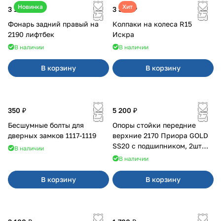
Новинка
Хит
3 100 ₽
3 380 ₽
Фонарь задний правый на
Колпаки на колеса R15
2190 лифтбек
Искра
В наличии
В наличии
В корзину
В корзину
350 ₽
5 200 ₽
Бесшумные болты для
Опоры стойки передние
дверных замков 1117-1119
верхние 2170 Приора GOLD
SS20 с подшипником, 2шт
В наличии
10116
В наличии
В корзину
В корзину