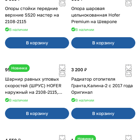
Опоры стойки передние
Опора шаровая
верхние SS20 мастер на
цельнокованная Hofer
2108-2115
Premium на Шевроле
В наличии
В наличии
В корзину
В корзину
Новинка
950 ₽
3 200 ₽
Шарнир равных угловых
Радиатор отопителя
скоростей (ШРУС) HOFER
Гранта,Калина-2 с 2017 года
наружный на 2108-2115,
Оригинал
2110-2112
В наличии
В наличии
В корзину
В корзину
Новинка