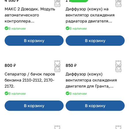
4 550 ₽
1 500 ₽
МАКС 2 Доводик. Модуль
Диффузор (кожух) на
автоматического
вентилятор охлаждения
контроллера
радиатора двигателя
стеклоподъемников для
Приора 2170 Panasonic
В наличии
В наличии
Веста на 4 двери
В корзину
В корзину
800 ₽
850 ₽
Сепаратор / бачок паров
Диффузор (кожух)
бензина 2110-2112, 2170-
вентилятора охлаждения
2172.
двигателя для Гранта,
Калина-2, Датсун нового
В наличии
В наличии
образца
В корзину
В корзину