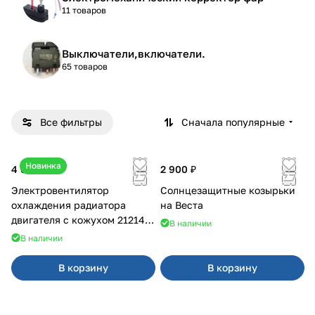
11 товаров
Выключатели,включатели.
65 товаров
Все фильтры
Сначала популярные
Новинка
4 600 ₽
2 900 ₽
Электровентилятор
Солнцезащитные козырьки
охлаждения радиатора
на Веста
двигателя с кожухом 21214
В наличии
2121-21213 ВАЛЕЕ 95
В наличии
В корзину
В корзину