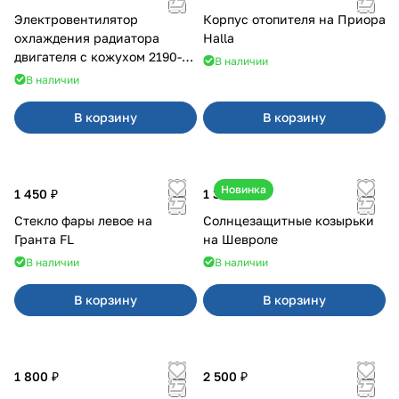
Электровентилятор
Корпус отопителя на Приора
охлаждения радиатора
Halla
двигателя с кожухом 2190-
В наличии
2194 н/о с кондиционером
В наличии
В корзину
В корзину
Новинка
1 450 ₽
1 350 ₽
Стекло фары левое на
Солнцезащитные козырьки
Гранта FL
на Шевроле
В наличии
В наличии
В корзину
В корзину
1 800 ₽
2 500 ₽