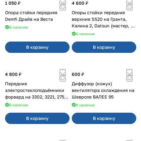
1 050 ₽
4 600 ₽
Опора стойки передняя
Опоры стойки передние
Demfi Драйв на Веста
верхние SS20 на Гранта,
Калина 2, Datsun (мастер, с
В наличии
ЭлУР, с подшипником) 2шт
В наличии
10123
В корзину
В корзину
4 800 ₽
600 ₽
Передние
Диффузор (кожух)
электростеклоподъёмники
вентилятора охлаждения на
форвард на 3302, 3221, 2752,
Шевроле ВАЛЕЕ 95
2217
В наличии
В наличии
В корзину
В корзину