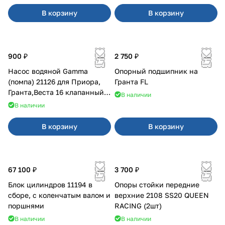
В корзину
В корзину
900 ₽
2 750 ₽
Насос водяной Gamma
Опорный подшипник на
(помпа) 21126 для Приора,
Гранта FL
Гранта,Веста 16 клапанный
В наличии
двигатель.
В наличии
В корзину
В корзину
67 100 ₽
3 700 ₽
Блок цилиндров 11194 в
Опоры стойки передние
сборе, с коленчатым валом и
верхние 2108 SS20 QUEEN
поршнями
RACING (2шт)
В наличии
В наличии