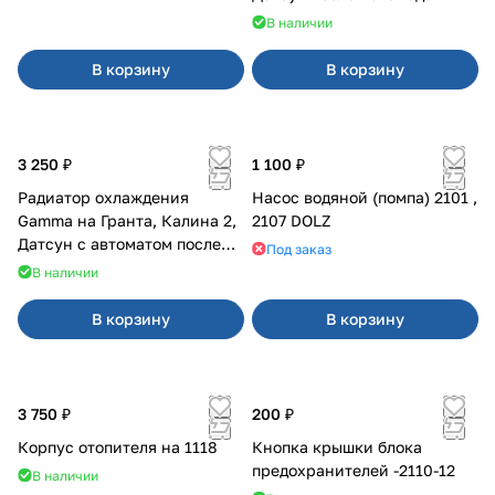
В наличии
В корзину
В корзину
3 250 ₽
1 100 ₽
Радиатор охлаждения
Насос водяной (помпа) 2101 ,
Gamma на Гранта, Калина 2,
2107 DOLZ
Датсун с автоматом после
Под заказ
2015 года
В наличии
В корзину
В корзину
3 750 ₽
200 ₽
Корпус отопителя на 1118
Кнопка крышки блока
предохранителей -2110-12
В наличии