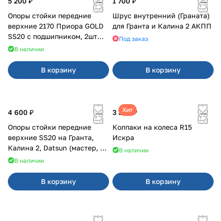
5 200 ₽
1 700 ₽
Опоры стойки передние
Шрус внутренний (Граната)
верхние 2170 Приора GOLD
для Гранта и Калина 2 АКПП
SS20 с подшипником, 2шт
Под заказ
10116
В наличии
В корзину
В корзину
Хит
4 600 ₽
3 380 ₽
Опоры стойки передние
Колпаки на колеса R15
верхние SS20 на Гранта,
Искра
Калина 2, Datsun (мастер, с
В наличии
ЭлУР, с подшипником) 2шт
В наличии
10123
В корзину
В корзину