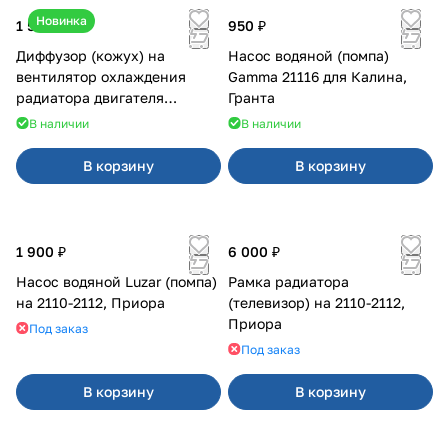
Новинка
1 500 ₽
950 ₽
Диффузор (кожух) на
Насос водяной (помпа)
вентилятор охлаждения
Gamma 21116 для Калина,
радиатора двигателя
Гранта
Приора 2170 Panasonic
В наличии
В наличии
В корзину
В корзину
1 900 ₽
6 000 ₽
Насос водяной Luzar (помпа)
Рамка радиатора
на 2110-2112, Приора
(телевизор) на 2110-2112,
Приора
Под заказ
Под заказ
В корзину
В корзину