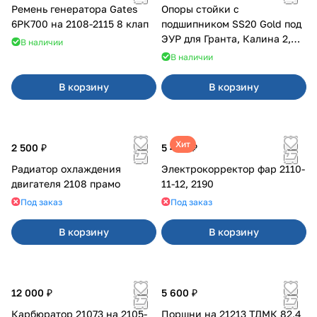
Ремень генератора Gates
Опоры стойки с
6РК700 на 2108-2115 8 клап
подшипником SS20 Gold под
ЭУР для Гранта, Калина 2,
В наличии
Datsun
В наличии
В корзину
В корзину
Хит
2 500 ₽
5 400 ₽
Радиатор охлаждения
Электрокорректор фар 2110-
двигателя 2108 прамо
11-12, 2190
Под заказ
Под заказ
В корзину
В корзину
12 000 ₽
5 600 ₽
Карбюратор 21073 на 2105-
Поршни на 21213 ТДМК 82,4