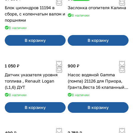
Блок цилиндров 11194 в
Заслонка отопителя Калина
сборе, с коленчатым валом и
В наличии
поршнями
В наличии
В корзину
В корзину
1 050 ₽
900 ₽
Датчик указателя уровня
Насос водяной Gamma
топлива , Renault Logan
(помпа) 21126 для Приора,
(L1,6) ДУТ
Гранта,Веста 16 клапанный
двигатель.
В наличии
В наличии
В корзину
В корзину
490 ₽
2 750 ₽