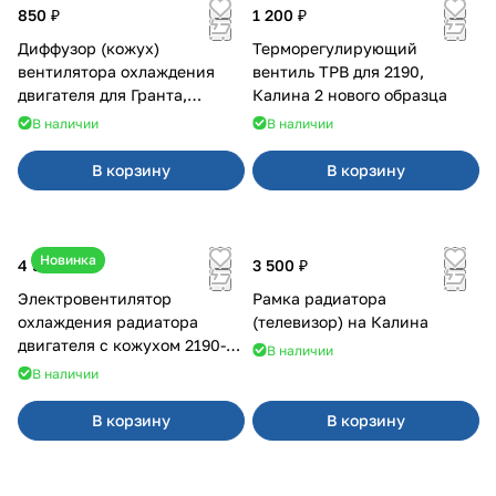
850 ₽
1 200 ₽
Диффузор (кожух)
Терморегулирующий
вентилятора охлаждения
вентиль ТРВ для 2190,
двигателя для Гранта,
Калина 2 нового образца
Калина-2, Датсун нового
В наличии
В наличии
образца
В корзину
В корзину
Новинка
4 550 ₽
3 500 ₽
Электровентилятор
Рамка радиатора
охлаждения радиатора
(телевизор) на Калина
двигателя с кожухом 2190-
В наличии
2194 н/о с кондиционером
В наличии
В корзину
В корзину