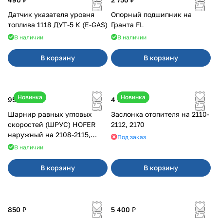
Датчик указателя уровня
Опорный подшипник на
топлива 1118 ДУТ-5 К (E-GAS)
Гранта FL
В наличии
В наличии
В корзину
В корзину
Новинка
Новинка
950 ₽
4 500 ₽
Шарнир равных угловых
Заслонка отопителя на 2110-
скоростей (ШРУС) HOFER
2112, 2170
наружный на 2108-2115,
Под заказ
2110-2112
В наличии
В корзину
В корзину
850 ₽
5 400 ₽