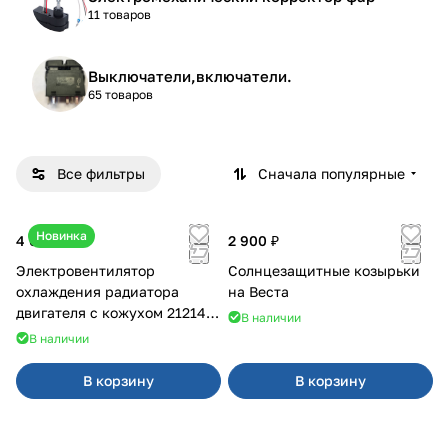
11 товаров
Выключатели,включатели.
65 товаров
Все фильтры
Сначала популярные
Новинка
4 600 ₽
2 900 ₽
Электровентилятор
Солнцезащитные козырьки
охлаждения радиатора
на Веста
двигателя с кожухом 21214
В наличии
2121-21213 ВАЛЕЕ 95
В наличии
В корзину
В корзину