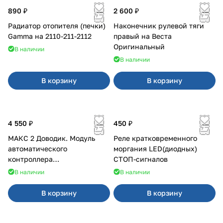
890 ₽
2 600 ₽
Радиатор отопителя (печки)
Наконечник рулевой тяги
Gamma на 2110-211-2112
правый на Веста
Оригинальный
В наличии
В наличии
В корзину
В корзину
4 550 ₽
450 ₽
МАКС 2 Доводик. Модуль
Реле кратковременного
автоматического
моргания LED(диодных)
контроллера
СТОП-сигналов
стеклоподъемников для
В наличии
В наличии
Веста на 4 двери
В корзину
В корзину