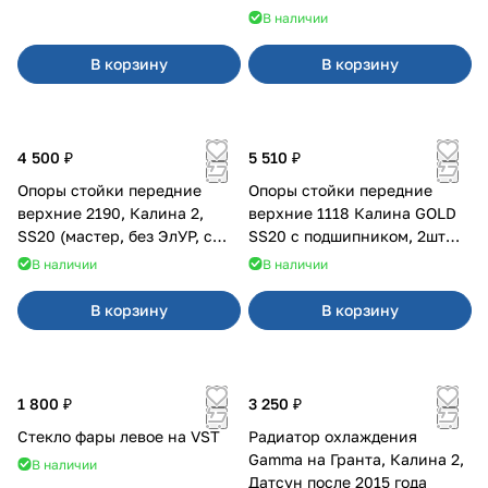
В наличии
В корзину
В корзину
4 500 ₽
5 510 ₽
Опоры стойки передние
Опоры стойки передние
верхние 2190, Калина 2,
верхние 1118 Калина GOLD
SS20 (мастер, без ЭлУР, с
SS20 с подшипником, 2шт
подшипником) 2шт 10122
10115
В наличии
В наличии
В корзину
В корзину
1 800 ₽
3 250 ₽
Стекло фары левое на VST
Радиатор охлаждения
Gamma на Гранта, Калина 2,
В наличии
Датсун после 2015 года