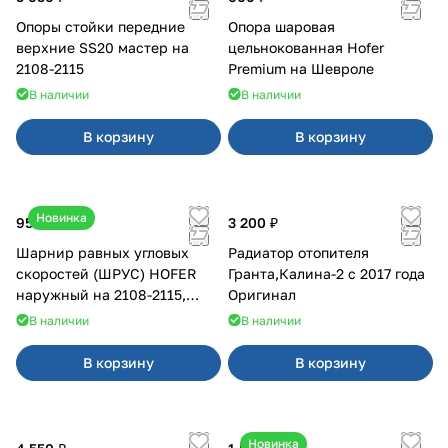
Опоры стойки передние
Опора шаровая
верхние SS20 мастер на
цельнокованная Hofer
2108-2115
Premium на Шевроле
В наличии
В наличии
В корзину
В корзину
Новинка
950 ₽
3 200 ₽
Шарнир равных угловых
Радиатор отопителя
скоростей (ШРУС) HOFER
Гранта,Калина-2 с 2017 года
наружный на 2108-2115,
Оригинал
2110-2112
В наличии
В наличии
В корзину
В корзину
Новинка