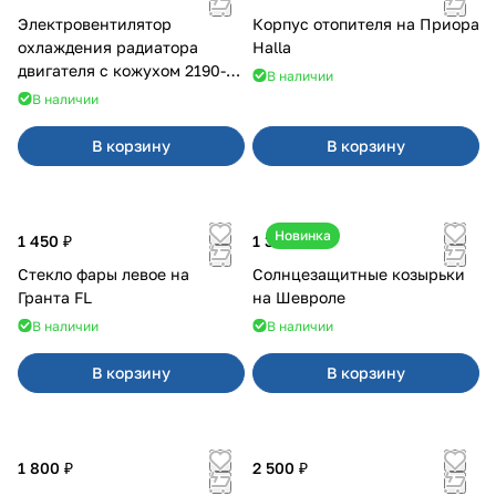
Электровентилятор
Корпус отопителя на Приора
охлаждения радиатора
Halla
двигателя с кожухом 2190-
В наличии
2194 н/о с кондиционером
В наличии
В корзину
В корзину
Новинка
1 450 ₽
1 350 ₽
Стекло фары левое на
Солнцезащитные козырьки
Гранта FL
на Шевроле
В наличии
В наличии
В корзину
В корзину
1 800 ₽
2 500 ₽