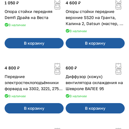
1 050 ₽
4 600 ₽
Опора стойки передняя
Опоры стойки передние
Demfi Драйв на Веста
верхние SS20 на Гранта,
Калина 2, Datsun (мастер, с
В наличии
ЭлУР, с подшипником) 2шт
В наличии
10123
В корзину
В корзину
4 800 ₽
600 ₽
Передние
Диффузор (кожух)
электростеклоподъёмники
вентилятора охлаждения на
форвард на 3302, 3221, 2752,
Шевроле ВАЛЕЕ 95
2217
В наличии
В наличии
В корзину
В корзину