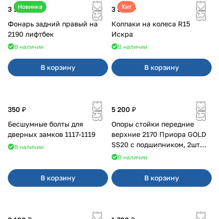
Новинка
Хит
3 100 ₽
3 380 ₽
Фонарь задний правый на
Колпаки на колеса R15
2190 лифтбек
Искра
В наличии
В наличии
В корзину
В корзину
350 ₽
5 200 ₽
Бесшумные болты для
Опоры стойки передние
дверных замков 1117-1119
верхние 2170 Приора GOLD
SS20 с подшипником, 2шт
В наличии
10116
В наличии
В корзину
В корзину