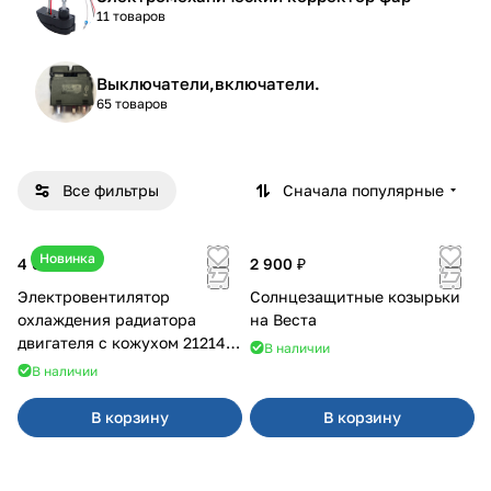
11 товаров
Выключатели,включатели.
65 товаров
Все фильтры
Сначала популярные
Новинка
4 600 ₽
2 900 ₽
Электровентилятор
Солнцезащитные козырьки
охлаждения радиатора
на Веста
двигателя с кожухом 21214
В наличии
2121-21213 ВАЛЕЕ 95
В наличии
В корзину
В корзину