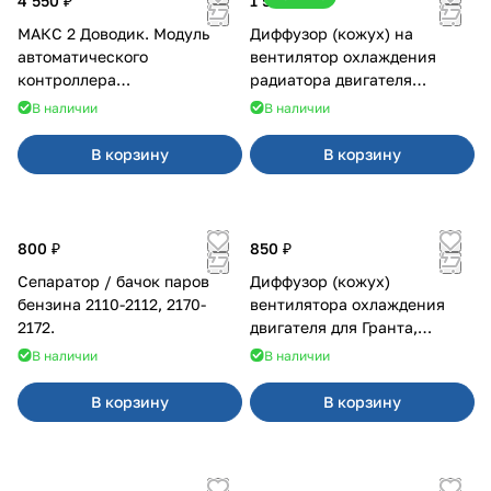
4 550 ₽
1 500 ₽
МАКС 2 Доводик. Модуль
Диффузор (кожух) на
автоматического
вентилятор охлаждения
контроллера
радиатора двигателя
стеклоподъемников для
Приора 2170 Panasonic
В наличии
В наличии
Веста на 4 двери
В корзину
В корзину
800 ₽
850 ₽
Сепаратор / бачок паров
Диффузор (кожух)
бензина 2110-2112, 2170-
вентилятора охлаждения
2172.
двигателя для Гранта,
Калина-2, Датсун нового
В наличии
В наличии
образца
В корзину
В корзину