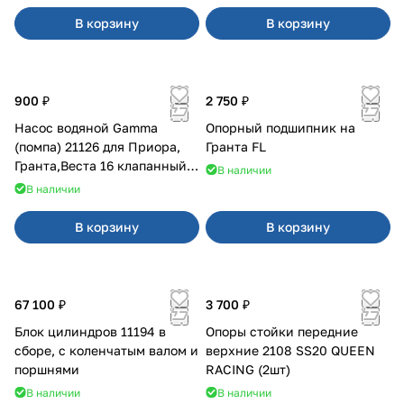
В корзину
В корзину
900 ₽
2 750 ₽
Насос водяной Gamma
Опорный подшипник на
(помпа) 21126 для Приора,
Гранта FL
Гранта,Веста 16 клапанный
В наличии
двигатель.
В наличии
В корзину
В корзину
67 100 ₽
3 700 ₽
Блок цилиндров 11194 в
Опоры стойки передние
сборе, с коленчатым валом и
верхние 2108 SS20 QUEEN
поршнями
RACING (2шт)
В наличии
В наличии