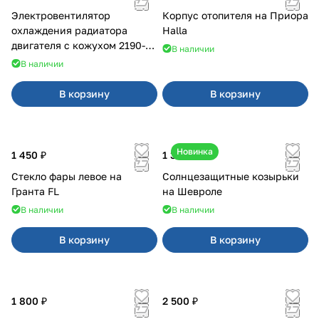
Электровентилятор
Корпус отопителя на Приора
охлаждения радиатора
Halla
двигателя с кожухом 2190-
В наличии
2194 н/о с кондиционером
В наличии
В корзину
В корзину
Новинка
1 450 ₽
1 350 ₽
Стекло фары левое на
Солнцезащитные козырьки
Гранта FL
на Шевроле
В наличии
В наличии
В корзину
В корзину
1 800 ₽
2 500 ₽