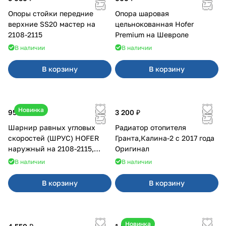
Опоры стойки передние
Опора шаровая
верхние SS20 мастер на
цельнокованная Hofer
2108-2115
Premium на Шевроле
В наличии
В наличии
В корзину
В корзину
Новинка
950 ₽
3 200 ₽
Шарнир равных угловых
Радиатор отопителя
скоростей (ШРУС) HOFER
Гранта,Калина-2 с 2017 года
наружный на 2108-2115,
Оригинал
2110-2112
В наличии
В наличии
В корзину
В корзину
Новинка