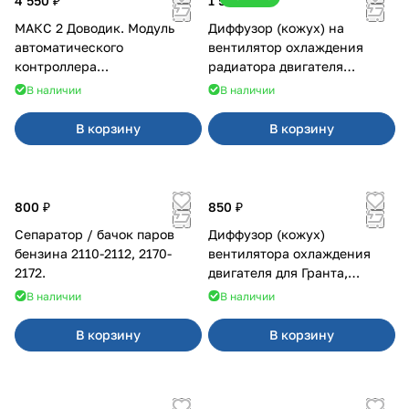
4 550 ₽
1 500 ₽
МАКС 2 Доводик. Модуль
Диффузор (кожух) на
автоматического
вентилятор охлаждения
контроллера
радиатора двигателя
стеклоподъемников для
Приора 2170 Panasonic
В наличии
В наличии
Веста на 4 двери
В корзину
В корзину
800 ₽
850 ₽
Сепаратор / бачок паров
Диффузор (кожух)
бензина 2110-2112, 2170-
вентилятора охлаждения
2172.
двигателя для Гранта,
Калина-2, Датсун нового
В наличии
В наличии
образца
В корзину
В корзину