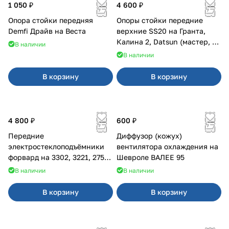
1 050 ₽
4 600 ₽
Опора стойки передняя
Опоры стойки передние
Demfi Драйв на Веста
верхние SS20 на Гранта,
Калина 2, Datsun (мастер, с
В наличии
ЭлУР, с подшипником) 2шт
В наличии
10123
В корзину
В корзину
4 800 ₽
600 ₽
Передние
Диффузор (кожух)
электростеклоподъёмники
вентилятора охлаждения на
форвард на 3302, 3221, 2752,
Шевроле ВАЛЕЕ 95
2217
В наличии
В наличии
В корзину
В корзину