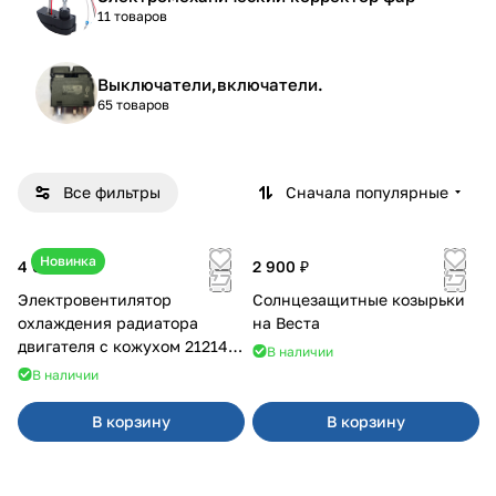
11 товаров
Выключатели,включатели.
65 товаров
Все фильтры
Сначала популярные
Новинка
4 600 ₽
2 900 ₽
Электровентилятор
Солнцезащитные козырьки
охлаждения радиатора
на Веста
двигателя с кожухом 21214
В наличии
2121-21213 ВАЛЕЕ 95
В наличии
В корзину
В корзину