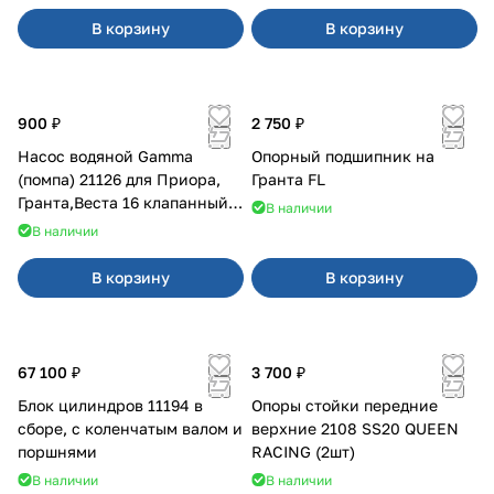
В корзину
В корзину
900 ₽
2 750 ₽
Насос водяной Gamma
Опорный подшипник на
(помпа) 21126 для Приора,
Гранта FL
Гранта,Веста 16 клапанный
В наличии
двигатель.
В наличии
В корзину
В корзину
67 100 ₽
3 700 ₽
Блок цилиндров 11194 в
Опоры стойки передние
сборе, с коленчатым валом и
верхние 2108 SS20 QUEEN
поршнями
RACING (2шт)
В наличии
В наличии