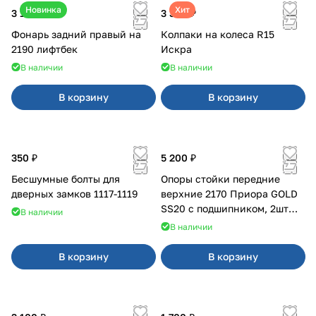
Новинка
Хит
3 100 ₽
3 380 ₽
Фонарь задний правый на
Колпаки на колеса R15
2190 лифтбек
Искра
В наличии
В наличии
В корзину
В корзину
350 ₽
5 200 ₽
Бесшумные болты для
Опоры стойки передние
дверных замков 1117-1119
верхние 2170 Приора GOLD
SS20 с подшипником, 2шт
В наличии
10116
В наличии
В корзину
В корзину