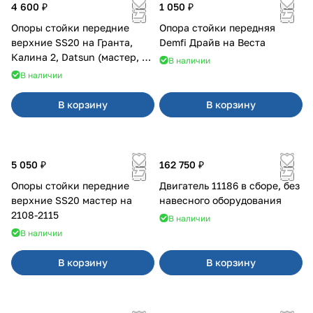
4 600 ₽
1 050 ₽
Опоры стойки передние
Опора стойки передняя
верхние SS20 на Гранта,
Demfi Драйв на Веста
Калина 2, Datsun (мастер, с
В наличии
ЭлУР, с подшипником) 2шт
В наличии
10123
В корзину
В корзину
5 050 ₽
162 750 ₽
Опоры стойки передние
Двигатель 11186 в сборе, без
верхние SS20 мастер на
навесного оборудования
2108-2115
В наличии
В наличии
В корзину
В корзину