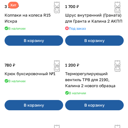
Хит
3 380 ₽
1 700 ₽
Колпаки на колеса R15
Шрус внутренний (Граната)
Искра
для Гранта и Калина 2 АКПП
В наличии
Под заказ
В корзину
В корзину
780 ₽
1 200 ₽
Крюк буксировочный №1
Терморегулирующий
вентиль ТРВ для 2190,
В наличии
Калина 2 нового образца
В наличии
В корзину
В корзину