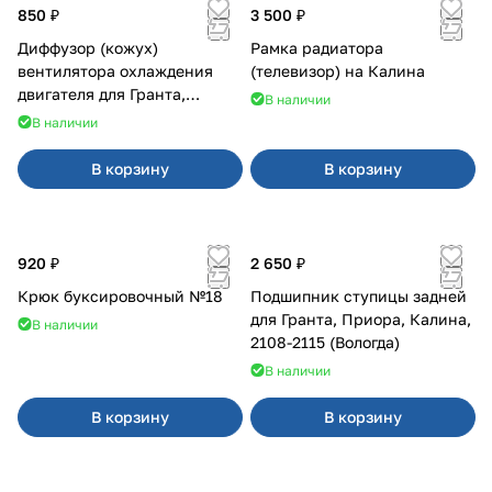
850 ₽
3 500 ₽
Диффузор (кожух)
Рамка радиатора
вентилятора охлаждения
(телевизор) на Калина
двигателя для Гранта,
В наличии
Калина-2, Датсун нового
В наличии
образца
В корзину
В корзину
920 ₽
2 650 ₽
Крюк буксировочный №18
Подшипник ступицы задней
для Гранта, Приора, Калина,
В наличии
2108-2115 (Вологда)
В наличии
В корзину
В корзину