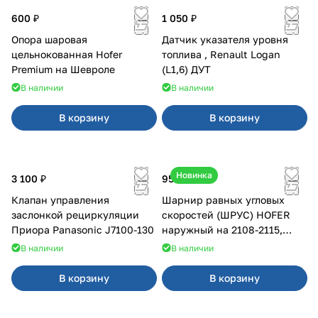
600 ₽
1 050 ₽
Опора шаровая
Датчик указателя уровня
цельнокованная Hofer
топлива , Renault Logan
Premium на Шевроле
(L1,6) ДУТ
В наличии
В наличии
В корзину
В корзину
Новинка
3 100 ₽
950 ₽
Клапан управления
Шарнир равных угловых
заслонкой рециркуляции
скоростей (ШРУС) HOFER
Приора Panasonic J7100-130
наружный на 2108-2115,
2110-2112
В наличии
В наличии
В корзину
В корзину