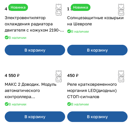
Новинка
Новинка
4 550 ₽
1 350 ₽
Электровентилятор
Солнцезащитные козырьки
охлаждения радиатора
на Шевроле
двигателя с кожухом 2190-
В наличии
2194 н/о с кондиционером
В наличии
В корзину
В корзину
4 550 ₽
450 ₽
МАКС 2 Доводик. Модуль
Реле кратковременного
автоматического
моргания LED(диодных)
контроллера
СТОП-сигналов
стеклоподъемников для
В наличии
В наличии
Веста на 4 двери
В корзину
В корзину