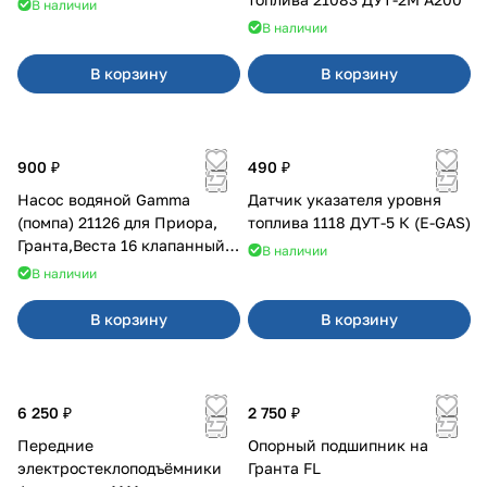
В наличии
В наличии
В корзину
В корзину
900 ₽
490 ₽
Насос водяной Gamma
Датчик указателя уровня
(помпа) 21126 для Приора,
топлива 1118 ДУТ-5 К (E-GAS)
Гранта,Веста 16 клапанный
В наличии
двигатель.
В наличии
В корзину
В корзину
6 250 ₽
2 750 ₽
Передние
Опорный подшипник на
электростеклоподъёмники
Гранта FL