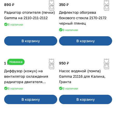
890 ₽
350 ₽
Радиатор отопителя (печки)
Дефлектор обогрева
Gamma на 2110-211-2112
бокового стекла 2170-2172
черный глянец
В наличии
В наличии
В корзину
В корзину
Новинка
1 500 ₽
950 ₽
Диффузор (кожух) на
Насос водяной (помпа)
вентилятор охлаждения
Gamma 21116 для Калина,
радиатора двигателя
Гранта
Приора 2170 Panasonic
В наличии
В наличии
В корзину
В корзину