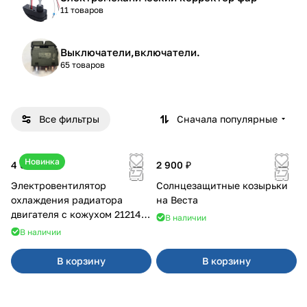
11 товаров
Выключатели,включатели.
65 товаров
Все фильтры
Сначала популярные
Новинка
4 600 ₽
2 900 ₽
Электровентилятор
Солнцезащитные козырьки
охлаждения радиатора
на Веста
двигателя с кожухом 21214
В наличии
2121-21213 ВАЛЕЕ 95
В наличии
В корзину
В корзину