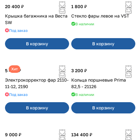
20 400 ₽
1 800 ₽
Крышка багажника на Веста
Стекло фары левое на VST
SW
В наличии
Под заказ
В корзину
В корзину
Хит
5 400 ₽
3 200 ₽
Электрокорректор фар 2110-
Кольца поршневые Prima
11-12, 2190
82,5 - 21126
Под заказ
В наличии
В корзину
В корзину
9 000 ₽
134 400 ₽