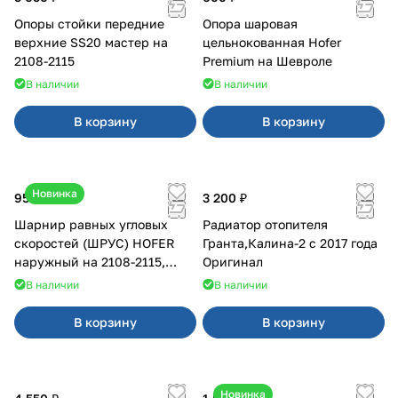
Опоры стойки передние
Опора шаровая
верхние SS20 мастер на
цельнокованная Hofer
2108-2115
Premium на Шевроле
В наличии
В наличии
В корзину
В корзину
Новинка
950 ₽
3 200 ₽
Шарнир равных угловых
Радиатор отопителя
скоростей (ШРУС) HOFER
Гранта,Калина-2 с 2017 года
наружный на 2108-2115,
Оригинал
2110-2112
В наличии
В наличии
В корзину
В корзину
Новинка