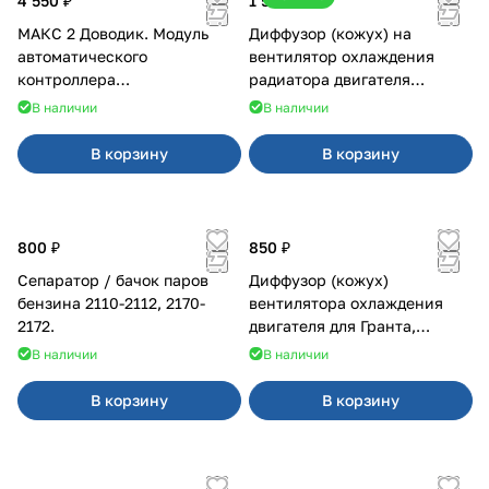
4 550 ₽
1 500 ₽
МАКС 2 Доводик. Модуль
Диффузор (кожух) на
автоматического
вентилятор охлаждения
контроллера
радиатора двигателя
стеклоподъемников для
Приора 2170 Panasonic
В наличии
В наличии
Веста на 4 двери
В корзину
В корзину
800 ₽
850 ₽
Сепаратор / бачок паров
Диффузор (кожух)
бензина 2110-2112, 2170-
вентилятора охлаждения
2172.
двигателя для Гранта,
Калина-2, Датсун нового
В наличии
В наличии
образца
В корзину
В корзину