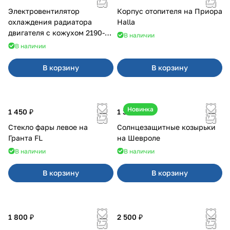
Электровентилятор
Корпус отопителя на Приора
охлаждения радиатора
Halla
двигателя с кожухом 2190-
В наличии
2194 н/о с кондиционером
В наличии
В корзину
В корзину
Новинка
1 450 ₽
1 350 ₽
Стекло фары левое на
Солнцезащитные козырьки
Гранта FL
на Шевроле
В наличии
В наличии
В корзину
В корзину
1 800 ₽
2 500 ₽