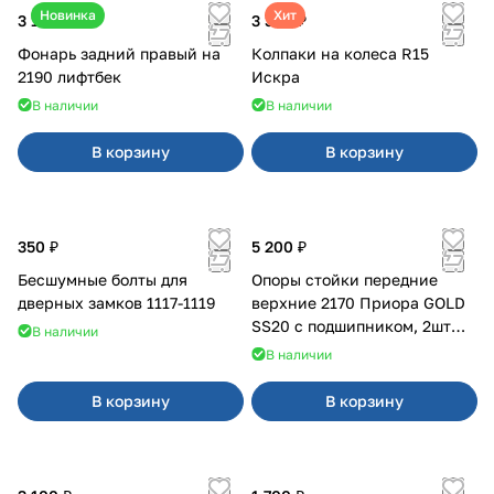
Новинка
Хит
3 100 ₽
3 380 ₽
Фонарь задний правый на
Колпаки на колеса R15
2190 лифтбек
Искра
В наличии
В наличии
В корзину
В корзину
350 ₽
5 200 ₽
Бесшумные болты для
Опоры стойки передние
дверных замков 1117-1119
верхние 2170 Приора GOLD
SS20 с подшипником, 2шт
В наличии
10116
В наличии
В корзину
В корзину