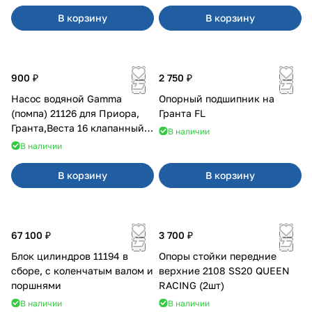
В корзину
В корзину
900 ₽
2 750 ₽
Насос водяной Gamma
Опорный подшипник на
(помпа) 21126 для Приора,
Гранта FL
Гранта,Веста 16 клапанный
В наличии
двигатель.
В наличии
В корзину
В корзину
67 100 ₽
3 700 ₽
Блок цилиндров 11194 в
Опоры стойки передние
сборе, с коленчатым валом и
верхние 2108 SS20 QUEEN
поршнями
RACING (2шт)
В наличии
В наличии