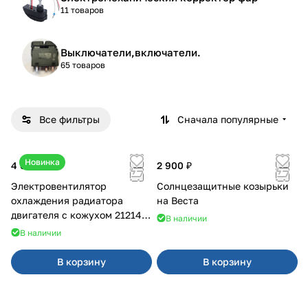
11 товаров
Выключатели,включатели.
65 товаров
Все фильтры
Сначала популярные
Новинка
4 600 ₽
2 900 ₽
Электровентилятор
Солнцезащитные козырьки
охлаждения радиатора
на Веста
двигателя с кожухом 21214
В наличии
2121-21213 ВАЛЕЕ 95
В наличии
В корзину
В корзину