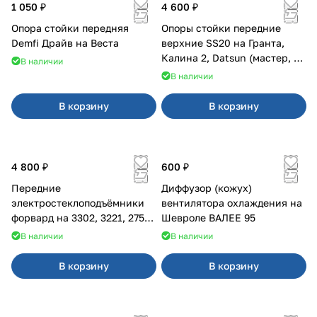
1 050 ₽
4 600 ₽
Опора стойки передняя
Опоры стойки передние
Demfi Драйв на Веста
верхние SS20 на Гранта,
Калина 2, Datsun (мастер, с
В наличии
ЭлУР, с подшипником) 2шт
В наличии
10123
В корзину
В корзину
4 800 ₽
600 ₽
Передние
Диффузор (кожух)
электростеклоподъёмники
вентилятора охлаждения на
форвард на 3302, 3221, 2752,
Шевроле ВАЛЕЕ 95
2217
В наличии
В наличии
В корзину
В корзину