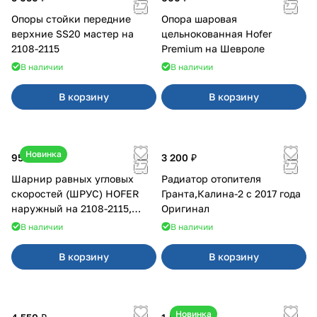
Опоры стойки передние
Опора шаровая
верхние SS20 мастер на
цельнокованная Hofer
2108-2115
Premium на Шевроле
В наличии
В наличии
В корзину
В корзину
Новинка
950 ₽
3 200 ₽
Шарнир равных угловых
Радиатор отопителя
скоростей (ШРУС) HOFER
Гранта,Калина-2 с 2017 года
наружный на 2108-2115,
Оригинал
2110-2112
В наличии
В наличии
В корзину
В корзину
Новинка