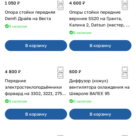
1 050 ₽
4 600 ₽
Опора стойки передняя
Опоры стойки передние
Demfi Драйв на Веста
верхние SS20 на Гранта,
Калина 2, Datsun (мастер, с
В наличии
ЭлУР, с подшипником) 2шт
В наличии
10123
В корзину
В корзину
4 800 ₽
600 ₽
Передние
Диффузор (кожух)
электростеклоподъёмники
вентилятора охлаждения на
форвард на 3302, 3221, 2752,
Шевроле ВАЛЕЕ 95
2217
В наличии
В наличии
В корзину
В корзину