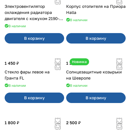
Электровентилятор
Корпус отопителя на Приора
охлаждения радиатора
Halla
двигателя с кожухом 2190-
В наличии
2194 н/о с кондиционером
В наличии
В корзину
В корзину
Новинка
1 450 ₽
1 350 ₽
Стекло фары левое на
Солнцезащитные козырьки
Гранта FL
на Шевроле
В наличии
В наличии
В корзину
В корзину
1 800 ₽
2 500 ₽