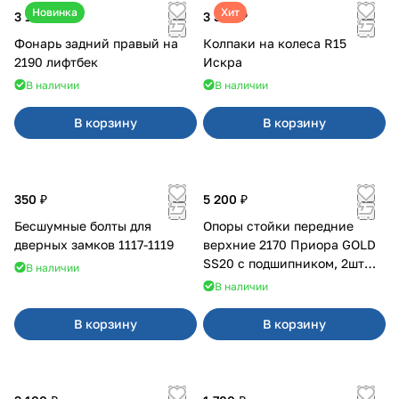
Новинка
Хит
3 100 ₽
3 380 ₽
Фонарь задний правый на
Колпаки на колеса R15
2190 лифтбек
Искра
В наличии
В наличии
В корзину
В корзину
350 ₽
5 200 ₽
Бесшумные болты для
Опоры стойки передние
дверных замков 1117-1119
верхние 2170 Приора GOLD
SS20 с подшипником, 2шт
В наличии
10116
В наличии
В корзину
В корзину