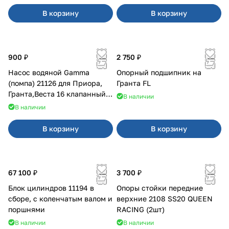
В корзину
В корзину
900 ₽
2 750 ₽
Насос водяной Gamma
Опорный подшипник на
(помпа) 21126 для Приора,
Гранта FL
Гранта,Веста 16 клапанный
В наличии
двигатель.
В наличии
В корзину
В корзину
67 100 ₽
3 700 ₽
Блок цилиндров 11194 в
Опоры стойки передние
сборе, с коленчатым валом и
верхние 2108 SS20 QUEEN
поршнями
RACING (2шт)
В наличии
В наличии