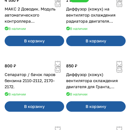
4 550 ₽
1 500 ₽
МАКС 2 Доводик. Модуль
Диффузор (кожух) на
автоматического
вентилятор охлаждения
контроллера
радиатора двигателя
стеклоподъемников для
Приора 2170 Panasonic
В наличии
В наличии
Веста на 4 двери
В корзину
В корзину
800 ₽
850 ₽
Сепаратор / бачок паров
Диффузор (кожух)
бензина 2110-2112, 2170-
вентилятора охлаждения
2172.
двигателя для Гранта,
Калина-2, Датсун нового
В наличии
В наличии
образца
В корзину
В корзину