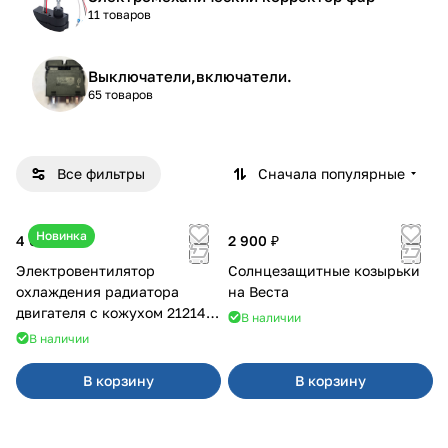
11 товаров
Выключатели,включатели.
65 товаров
Все фильтры
Сначала популярные
Новинка
4 600 ₽
2 900 ₽
Электровентилятор
Солнцезащитные козырьки
охлаждения радиатора
на Веста
двигателя с кожухом 21214
В наличии
2121-21213 ВАЛЕЕ 95
В наличии
В корзину
В корзину