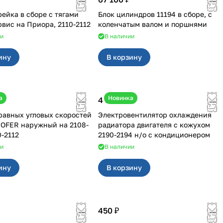
рейка в сборе с тягами
Блок цилиндров 11194 в сборе, с
Волга Сервис на Приора, 2110-2112
коленчатым валом и поршнями
ии
В наличии
ину
В корзину
а
Новинка
4 550 ₽
авных угловых скоростей
Электровентилятор охлаждения
FER наружный на 2108-
радиатора двигателя с кожухом
0-2112
2190-2194 н/о с кондиционером
ии
В наличии
ину
В корзину
450 ₽