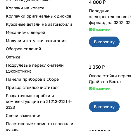
4 800 ₽
Колпаки на колеса
Передние
Колпачки оригинальных дисков
электростеклоподъ
форвард на 33
Кузовные детали на автомобили
В наличии
Механизмы дверей
Модули и катушки зажигания
В корзину
Обогрев сидений
Оптика
Подрулевые переключатели
1 050 ₽
(джойстики)
Опора стойки перед
Панели приборов в сборе
Драйв на Веста
Привод стеклоочистителя
В наличии
Раздаточные коробки и
комплектующие на 21213-21214-
В корзину
2123
Свечи зажигания
Пластиковые элементы салона и
кузова