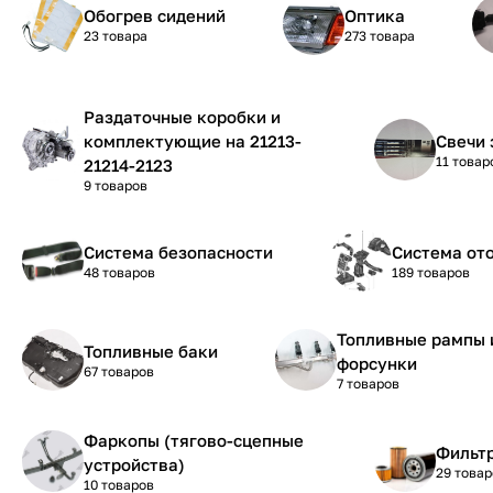
Обогрев сидений
Оптика
23 товара
273 товара
Раздаточные коробки и
комплектующие на 21213-
Свечи 
11 товар
21214-2123
9 товаров
Система безопасности
Система от
48 товаров
189 товаров
Топливные рампы 
Топливные баки
форсунки
67 товаров
7 товаров
Фаркопы (тягово-сцепные
Фильтр
устройства)
29 товар
10 товаров