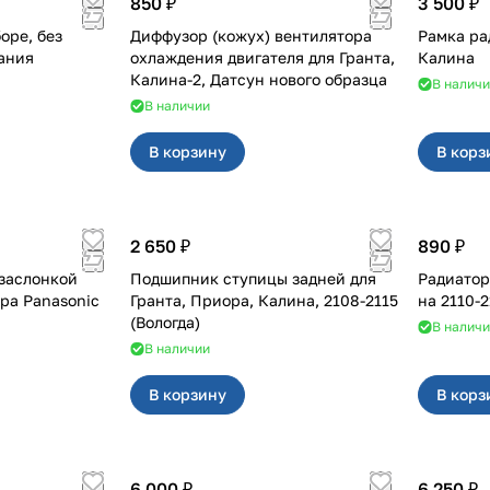
850 ₽
3 500 ₽
оре, без
Диффузор (кожух) вентилятора
Рамка ра
ания
охлаждения двигателя для Гранта,
Калина
Калина-2, Датсун нового образца
В налич
В наличии
В корзину
В корз
2 650 ₽
890 ₽
заслонкой
Подшипник ступицы задней для
Радиатор
Гранта, Приора, Калина, 2108-2115
на 2110
(Вологда)
В налич
В наличии
В корзину
В корз
6 000 ₽
6 250 ₽