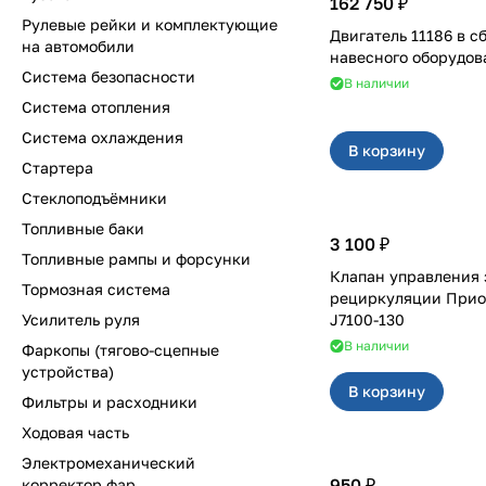
162 750 ₽
Рулевые рейки и комплектующие
Двигатель 11186 в сб
на автомобили
навесного оборудов
Система безопасности
В наличии
Система отопления
Система охлаждения
В корзину
Стартера
Стеклоподъёмники
Топливные баки
3 100 ₽
Топливные рампы и форсунки
Клапан управления 
Тормозная система
рециркуляции Приора Panasonic
Усилитель руля
J7100-130
В наличии
Фаркопы (тягово-сцепные
устройства)
В корзину
Фильтры и расходники
Ходовая часть
Электромеханический
950 ₽
корректор фар