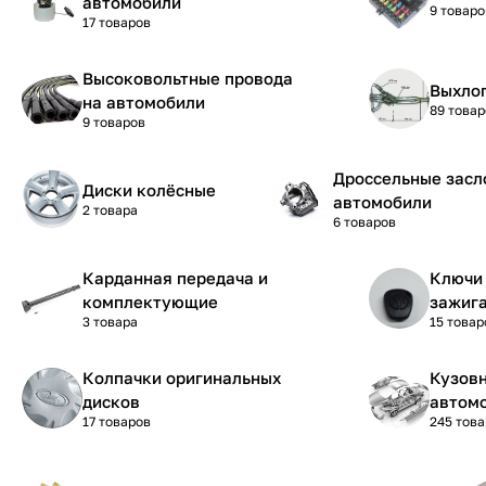
автомобили
9 товаро
17 товаров
Высоковольтные провода
Выхло
на автомобили
89 товар
9 товаров
Дроссельные засл
Диски колёсные
автомобили
2 товара
6 товаров
Карданная передача и
Ключи 
комплектующие
зажиг
3 товара
15 товар
Колпачки оригинальных
Кузовн
дисков
автом
17 товаров
245 тов