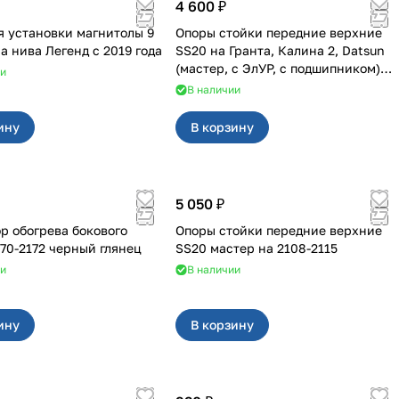
4 600 ₽
я установки магнитолы 9
Опоры стойки передние верхние
дюймов на нива Легенд с 2019 года
SS20 на Гранта, Калина 2, Datsun
(мастер, с ЭлУР, с подшипником)
ии
2шт 10123
В наличии
ину
В корзину
5 050 ₽
р обогрева бокового
Опоры стойки передние верхние
170-2172 черный глянец
SS20 мастер на 2108-2115
ии
В наличии
ину
В корзину