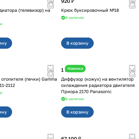
920 ₽
диатора (телевизор) на
Крюк буксировочный №18
В наличии
ии
ину
В корзину
Новинка
1 500 ₽
 отопителя (печки) Gamma
Диффузор (кожух) на вентилятор
-211-2112
охлаждения радиатора двигателя
Приора 2170 Panasonic
ии
В наличии
ину
В корзину
67 100 ₽