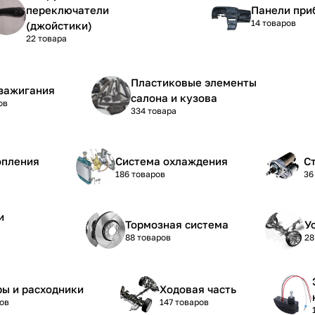
переключатели
Панели при
14 товаров
(джойстики)
22 товара
Пластиковые элементы
зажигания
салона и кузова
ов
334 товара
опления
Система охлаждения
С
186 товаров
36
и
Тормозная система
У
88 товаров
28
ы и расходники
Ходовая часть
ов
147 товаров