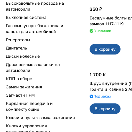
Высоковольтные провода на
350 ₽
автомобили
Выхлопная система
Бесшумные болты д
замков 1117-1119
Газовые упоры багажника и
В наличии
капота для автомобилей
Генераторы
Двигатель
В корзину
Диски колёсные
Дроссельные заслонки на
автомобили
1 700 ₽
КПП в сборе
Шрус внутренний (Г
Замки зажигания
Гранта и Калина 2 
Запчасти ГРМ
Под заказ
Карданная передача и
В корзину
комплектующие
Ключи и пульты замка зажигания
Кнопки управления
стеклоподъёмниками