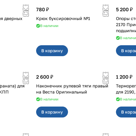
780 ₽
5 200 ₽
ля дверных
Крюк буксировочный №1
Опоры ст
2170 При
В наличии
подшипни
В налич
В корзину
В корз
2 600 ₽
1 200 ₽
раната) для
Наконечник рулевой тяги правый
Терморе
АКПП
на Веста Оригинальный
для 2190
В наличии
В налич
В корзину
В корз