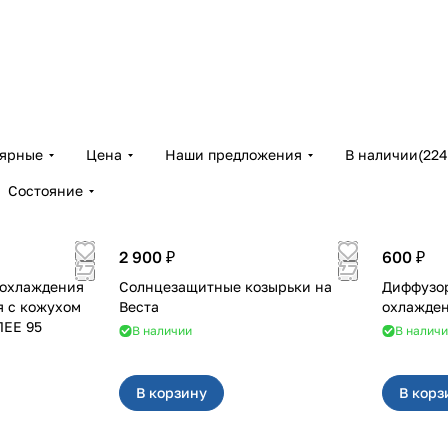
лярные
Цена
Наши предложения
В наличии
(
224
Состояние
2 900 ₽
600 ₽
 охлаждения
Солнцезащитные козырьки на
Диффузор
я с кожухом
Веста
ЛЕЕ 95
В наличии
В налич
В корзину
В корз