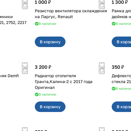
1 000 ₽
1 300 ₽
Резистор вентилятора охлаждения
Рамка дл
ёмники
на Ларгус, Renault
02, 3221, 2752, 2217
В наличии
В налич
В корзину
В корз
3 200 ₽
350 ₽
няя Demfi
Радиатор отопителя
Дефлекто
Гранта,Калина-2 с 2017 года
стекла 2
Оригинал
В налич
В наличии
В корзину
В корз