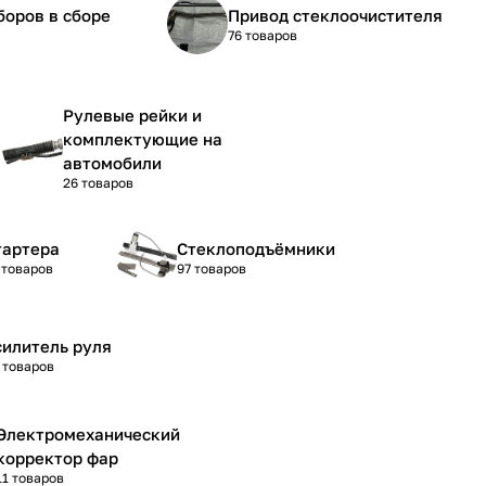
боров в сборе
Привод стеклоочистителя
76 товаров
Рулевые рейки и
комплектующие на
автомобили
26 товаров
тартера
Стеклоподъёмники
 товаров
97 товаров
силитель руля
 товаров
Электромеханический
корректор фар
11 товаров