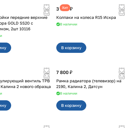
Хит
3 380 ₽
ойки передние верхние
Колпаки на колеса R15 Искра
ора GOLD SS20 с
В наличии
ком, 2шт 10116
ии
ину
В корзину
7 800 ₽
гулирующий вентиль ТРВ
Рамка радиатора (телевизор) на
, Калина 2 нового образца
2190, Калина 2, Датсун
ии
В наличии
ину
В корзину