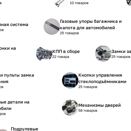
в
10 товаров
Газовые упоры багажника и
пная система
капота для автомобилей
ов
25 товаров
онки на
КПП в сборе
Замки з
22 товара
25 товаров
и пульты замка
Кнопки управления
ания
стеклоподъёмниками
ов
25 товаров
ые детали на
Механизмы дверей
обили
58 товаров
аров
Подрулевые