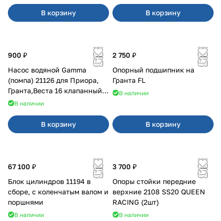
В корзину
В корзину
900 ₽
2 750 ₽
Насос водяной Gamma
Опорный подшипник на
(помпа) 21126 для Приора,
Гранта FL
Гранта,Веста 16 клапанный
В наличии
двигатель.
В наличии
В корзину
В корзину
67 100 ₽
3 700 ₽
Блок цилиндров 11194 в
Опоры стойки передние
сборе, с коленчатым валом и
верхние 2108 SS20 QUEEN
поршнями
RACING (2шт)
В наличии
В наличии