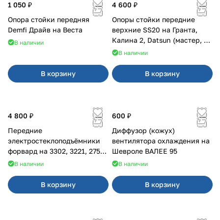
1 050 ₽
4 600 ₽
Опора стойки передняя
Опоры стойки передние
Demfi Драйв на Веста
верхние SS20 на Гранта,
Калина 2, Datsun (мастер, с
В наличии
ЭлУР, с подшипником) 2шт
В наличии
10123
В корзину
В корзину
4 800 ₽
600 ₽
Передние
Диффузор (кожух)
электростеклоподъёмники
вентилятора охлаждения на
форвард на 3302, 3221, 2752,
Шевроле ВАЛЕЕ 95
2217
В наличии
В наличии
В корзину
В корзину