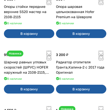
Опоры стойки передние
Опора шаровая
верхние SS20 мастер на
цельнокованная Hofer
2108-2115
Premium на Шевроле
В наличии
В наличии
В корзину
В корзину
Новинка
950 ₽
3 200 ₽
Шарнир равных угловых
Радиатор отопителя
скоростей (ШРУС) HOFER
Гранта,Калина-2 с 2017 года
наружный на 2108-2115,
Оригинал
2110-2112
В наличии
В наличии
В корзину
В корзину
Новинка