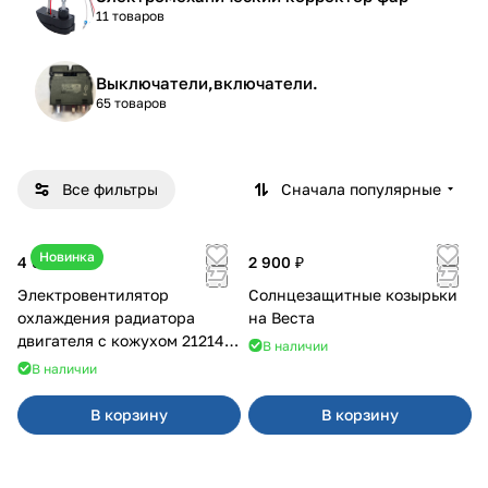
11 товаров
Выключатели,включатели.
65 товаров
Все фильтры
Сначала популярные
Новинка
4 600 ₽
2 900 ₽
Электровентилятор
Солнцезащитные козырьки
охлаждения радиатора
на Веста
двигателя с кожухом 21214
В наличии
2121-21213 ВАЛЕЕ 95
В наличии
В корзину
В корзину