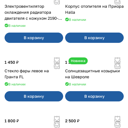
Электровентилятор
Корпус отопителя на Приора
охлаждения радиатора
Halla
двигателя с кожухом 2190-
В наличии
2194 н/о с кондиционером
В наличии
В корзину
В корзину
Новинка
1 450 ₽
1 350 ₽
Стекло фары левое на
Солнцезащитные козырьки
Гранта FL
на Шевроле
В наличии
В наличии
В корзину
В корзину
1 800 ₽
2 500 ₽