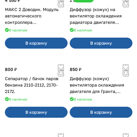
4 550 ₽
1 500 ₽
МАКС 2 Доводик. Модуль
Диффузор (кожух) на
автоматического
вентилятор охлаждения
контроллера
радиатора двигателя
стеклоподъемников для
Приора 2170 Panasonic
В наличии
В наличии
Веста на 4 двери
В корзину
В корзину
800 ₽
850 ₽
Сепаратор / бачок паров
Диффузор (кожух)
бензина 2110-2112, 2170-
вентилятора охлаждения
2172.
двигателя для Гранта,
Калина-2, Датсун нового
В наличии
В наличии
образца
В корзину
В корзину