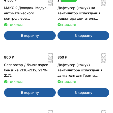
4 550 ₽
1 500 ₽
МАКС 2 Доводик. Модуль
Диффузор (кожух) на
автоматического
вентилятор охлаждения
контроллера
радиатора двигателя
стеклоподъемников для
Приора 2170 Panasonic
В наличии
В наличии
Веста на 4 двери
В корзину
В корзину
800 ₽
850 ₽
Сепаратор / бачок паров
Диффузор (кожух)
бензина 2110-2112, 2170-
вентилятора охлаждения
2172.
двигателя для Гранта,
Калина-2, Датсун нового
В наличии
В наличии
образца
В корзину
В корзину