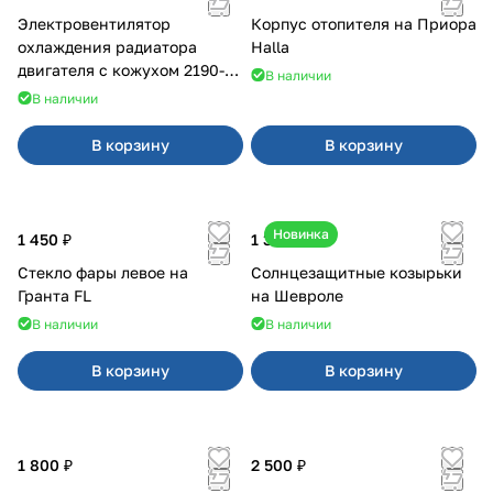
Электровентилятор
Корпус отопителя на Приора
охлаждения радиатора
Halla
двигателя с кожухом 2190-
В наличии
2194 н/о с кондиционером
В наличии
В корзину
В корзину
Новинка
1 450 ₽
1 350 ₽
Стекло фары левое на
Солнцезащитные козырьки
Гранта FL
на Шевроле
В наличии
В наличии
В корзину
В корзину
1 800 ₽
2 500 ₽