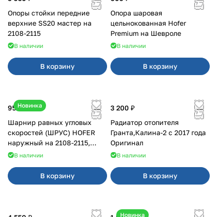
Опоры стойки передние
Опора шаровая
верхние SS20 мастер на
цельнокованная Hofer
2108-2115
Premium на Шевроле
В наличии
В наличии
В корзину
В корзину
Новинка
950 ₽
3 200 ₽
Шарнир равных угловых
Радиатор отопителя
скоростей (ШРУС) HOFER
Гранта,Калина-2 с 2017 года
наружный на 2108-2115,
Оригинал
2110-2112
В наличии
В наличии
В корзину
В корзину
Новинка