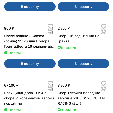
В корзину
В корзину
900 ₽
2 750 ₽
Насос водяной Gamma
Опорный подшипник на
(помпа) 21126 для Приора,
Гранта FL
Гранта,Веста 16 клапанный
В наличии
двигатель.
В наличии
В корзину
В корзину
67 100 ₽
3 700 ₽
Блок цилиндров 11194 в
Опоры стойки передние
сборе, с коленчатым валом и
верхние 2108 SS20 QUEEN
поршнями
RACING (2шт)
В наличии
В наличии