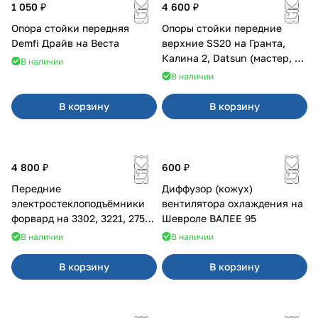
1 050 ₽
4 600 ₽
Опора стойки передняя
Опоры стойки передние
Demfi Драйв на Веста
верхние SS20 на Гранта,
Калина 2, Datsun (мастер, с
В наличии
ЭлУР, с подшипником) 2шт
В наличии
10123
В корзину
В корзину
4 800 ₽
600 ₽
Передние
Диффузор (кожух)
электростеклоподъёмники
вентилятора охлаждения на
форвард на 3302, 3221, 2752,
Шевроле ВАЛЕЕ 95
2217
В наличии
В наличии
В корзину
В корзину