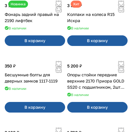
Новинка
Хит
3 100 ₽
3 380 ₽
Фонарь задний правый на
Колпаки на колеса R15
2190 лифтбек
Искра
В наличии
В наличии
В корзину
В корзину
350 ₽
5 200 ₽
Бесшумные болты для
Опоры стойки передние
дверных замков 1117-1119
верхние 2170 Приора GOLD
SS20 с подшипником, 2шт
В наличии
10116
В наличии
В корзину
В корзину