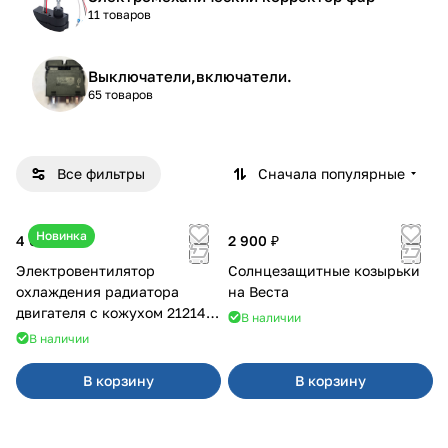
11 товаров
Выключатели,включатели.
65 товаров
Все фильтры
Сначала популярные
Новинка
4 600 ₽
2 900 ₽
Электровентилятор
Солнцезащитные козырьки
охлаждения радиатора
на Веста
двигателя с кожухом 21214
В наличии
2121-21213 ВАЛЕЕ 95
В наличии
В корзину
В корзину