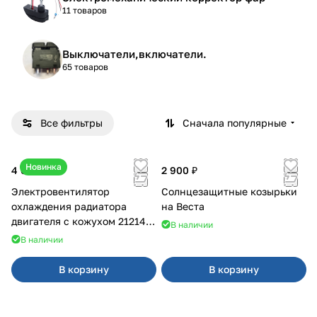
11 товаров
Выключатели,включатели.
65 товаров
Все фильтры
Сначала популярные
Новинка
4 600 ₽
2 900 ₽
Электровентилятор
Солнцезащитные козырьки
охлаждения радиатора
на Веста
двигателя с кожухом 21214
В наличии
2121-21213 ВАЛЕЕ 95
В наличии
В корзину
В корзину