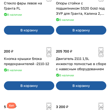
Стекло фары левое на
Опоры стойки с
Гранта FL
подшипником SS20 Gold под
ЭУР для Гранта, Калина 2,
В наличии
Datsun
В наличии
В корзину
В корзину
200 ₽
205 700 ₽
Кнопка крышки блока
Двигатель 2111 1,5L
предохранителей -2110-12
инжектор полностью в сборе
с навесным оборудованием
В наличии
В наличии
В корзину
В корзину
Хит
5 400 ₽
3 200 ₽