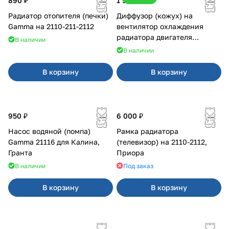
890 ₽
1 500 ₽
Радиатор отопителя (печки)
Диффузор (кожух) на
Gamma на 2110-211-2112
вентилятор охлаждения
радиатора двигателя
В наличии
Приора 2170 Panasonic
В наличии
В корзину
В корзину
950 ₽
6 000 ₽
Насос водяной (помпа)
Рамка радиатора
Gamma 21116 для Калина,
(телевизор) на 2110-2112,
Гранта
Приора
В наличии
Под заказ
В корзину
В корзину