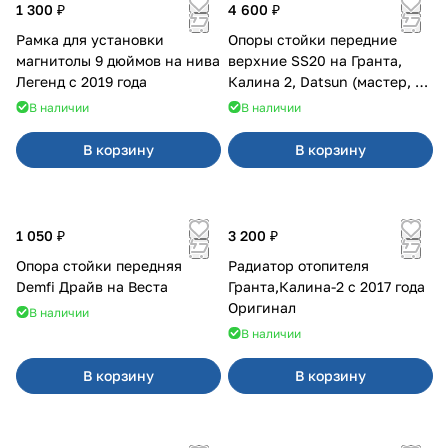
1 300 ₽
4 600 ₽
Рамка для установки
Опоры стойки передние
магнитолы 9 дюймов на нива
верхние SS20 на Гранта,
Легенд с 2019 года
Калина 2, Datsun (мастер, с
ЭлУР, с подшипником) 2шт
В наличии
В наличии
10123
В корзину
В корзину
1 050 ₽
3 200 ₽
Опора стойки передняя
Радиатор отопителя
Demfi Драйв на Веста
Гранта,Калина-2 с 2017 года
Оригинал
В наличии
В наличии
В корзину
В корзину