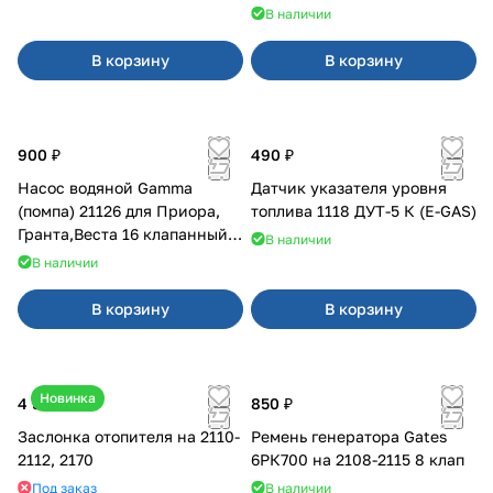
В наличии
В корзину
В корзину
900 ₽
490 ₽
Насос водяной Gamma
Датчик указателя уровня
(помпа) 21126 для Приора,
топлива 1118 ДУТ-5 К (E-GAS)
Гранта,Веста 16 клапанный
В наличии
двигатель.
В наличии
В корзину
В корзину
Новинка
4 500 ₽
850 ₽
Заслонка отопителя на 2110-
Ремень генератора Gates
2112, 2170
6РК700 на 2108-2115 8 клап
Под заказ
В наличии