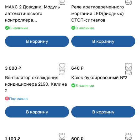
МАКС 2 Доводик. Модуль
Реле кратковременного
автоматического
моргания LED(диодных)
контроллера
СТОП-сигналов
стеклоподъемников для
В наличии
В наличии
Веста на 4 двери
В корзину
В корзину
3 000 ₽
640 ₽
Вентилятор охлаждения
Крюк буксировочный №2
кондиционера 2190, Калина
В наличии
2
Под заказ
В корзину
В корзину
1 100 ₽
600 ₽