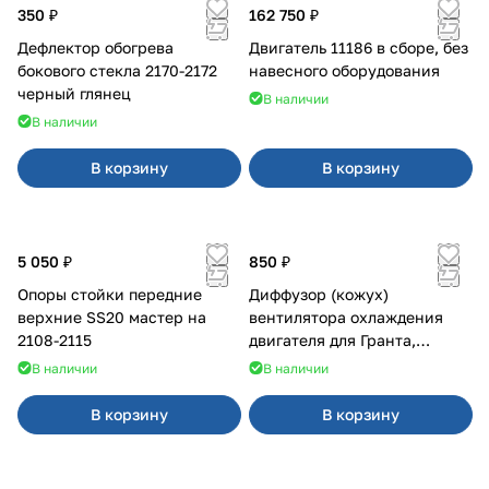
350 ₽
162 750 ₽
Дефлектор обогрева
Двигатель 11186 в сборе, без
бокового стекла 2170-2172
навесного оборудования
черный глянец
В наличии
В наличии
В корзину
В корзину
5 050 ₽
850 ₽
Опоры стойки передние
Диффузор (кожух)
верхние SS20 мастер на
вентилятора охлаждения
2108-2115
двигателя для Гранта,
Калина-2, Датсун нового
В наличии
В наличии
образца
В корзину
В корзину