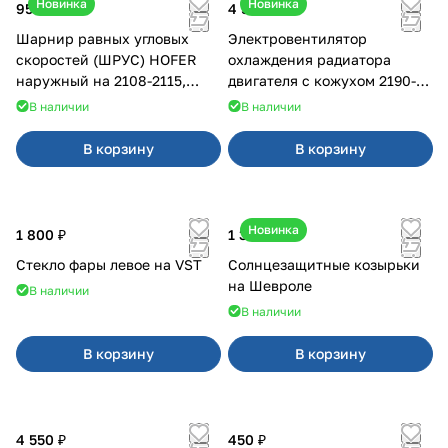
Новинка
Новинка
950 ₽
4 550 ₽
Шарнир равных угловых
Электровентилятор
скоростей (ШРУС) HOFER
охлаждения радиатора
наружный на 2108-2115,
двигателя с кожухом 2190-
2110-2112
2194 н/о с кондиционером
В наличии
В наличии
В корзину
В корзину
Новинка
1 800 ₽
1 350 ₽
Стекло фары левое на VST
Солнцезащитные козырьки
на Шевроле
В наличии
В наличии
В корзину
В корзину
4 550 ₽
450 ₽