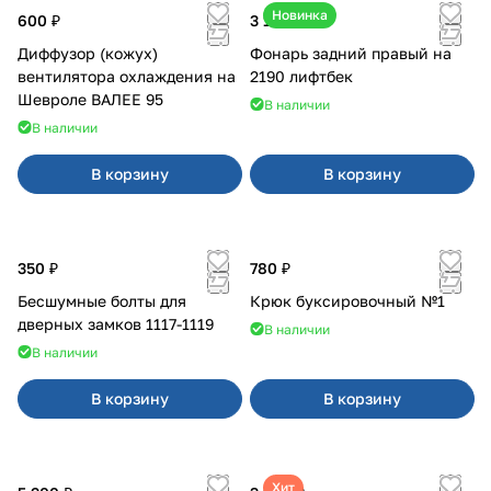
Новинка
600 ₽
3 100 ₽
Диффузор (кожух)
Фонарь задний правый на
вентилятора охлаждения на
2190 лифтбек
Шевроле ВАЛЕЕ 95
В наличии
В наличии
В корзину
В корзину
350 ₽
780 ₽
Бесшумные болты для
Крюк буксировочный №1
дверных замков 1117-1119
В наличии
В наличии
В корзину
В корзину
Хит