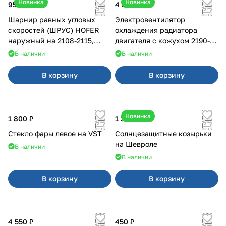
Новинка
Новинка
950 ₽
4 550 ₽
Шарнир равных угловых
Электровентилятор
скоростей (ШРУС) HOFER
охлаждения радиатора
наружный на 2108-2115,
двигателя с кожухом 2190-
2110-2112
2194 н/о с кондиционером
В наличии
В наличии
В корзину
В корзину
Новинка
1 800 ₽
1 350 ₽
Стекло фары левое на VST
Солнцезащитные козырьки
на Шевроле
В наличии
В наличии
В корзину
В корзину
4 550 ₽
450 ₽