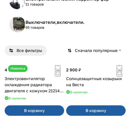
11 товаров
Выключатели,включатели.
65 товаров
Все фильтры
Сначала популярные
Новинка
4 600 ₽
2 900 ₽
Электровентилятор
Солнцезащитные козырьки
охлаждения радиатора
на Веста
двигателя с кожухом 21214
В наличии
2121-21213 ВАЛЕЕ 95
В наличии
В корзину
В корзину