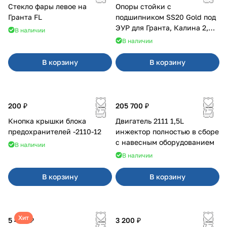
Стекло фары левое на
Опоры стойки с
Гранта FL
подшипником SS20 Gold под
ЭУР для Гранта, Калина 2,
В наличии
Datsun
В наличии
В корзину
В корзину
200 ₽
205 700 ₽
Кнопка крышки блока
Двигатель 2111 1,5L
предохранителей -2110-12
инжектор полностью в сборе
с навесным оборудованием
В наличии
В наличии
В корзину
В корзину
Хит
5 400 ₽
3 200 ₽