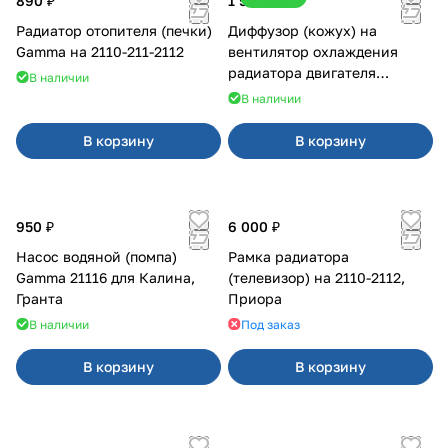
890 ₽
1 500 ₽
Радиатор отопителя (печки)
Диффузор (кожух) на
Gamma на 2110-211-2112
вентилятор охлаждения
радиатора двигателя
В наличии
Приора 2170 Panasonic
В наличии
В корзину
В корзину
950 ₽
6 000 ₽
Насос водяной (помпа)
Рамка радиатора
Gamma 21116 для Калина,
(телевизор) на 2110-2112,
Гранта
Приора
В наличии
Под заказ
В корзину
В корзину