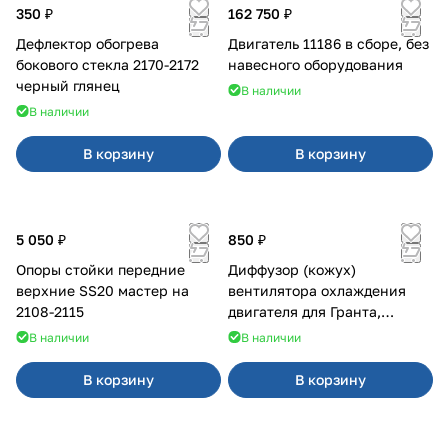
350 ₽
162 750 ₽
Дефлектор обогрева
Двигатель 11186 в сборе, без
бокового стекла 2170-2172
навесного оборудования
черный глянец
В наличии
В наличии
В корзину
В корзину
5 050 ₽
850 ₽
Опоры стойки передние
Диффузор (кожух)
верхние SS20 мастер на
вентилятора охлаждения
2108-2115
двигателя для Гранта,
Калина-2, Датсун нового
В наличии
В наличии
образца
В корзину
В корзину