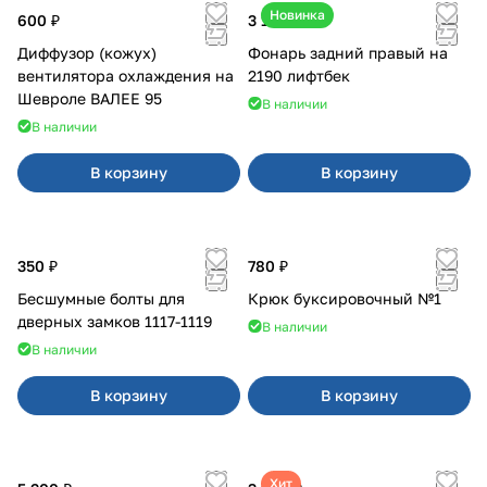
Новинка
600 ₽
3 100 ₽
Диффузор (кожух)
Фонарь задний правый на
вентилятора охлаждения на
2190 лифтбек
Шевроле ВАЛЕЕ 95
В наличии
В наличии
В корзину
В корзину
350 ₽
780 ₽
Бесшумные болты для
Крюк буксировочный №1
дверных замков 1117-1119
В наличии
В наличии
В корзину
В корзину
Хит