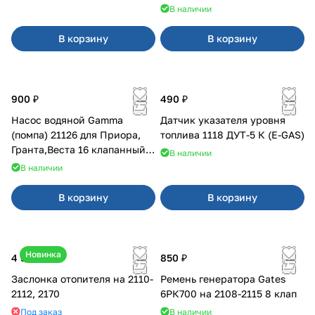
В наличии
В корзину
В корзину
900 ₽
490 ₽
Насос водяной Gamma
Датчик указателя уровня
(помпа) 21126 для Приора,
топлива 1118 ДУТ-5 К (E-GAS)
Гранта,Веста 16 клапанный
В наличии
двигатель.
В наличии
В корзину
В корзину
Новинка
4 500 ₽
850 ₽
Заслонка отопителя на 2110-
Ремень генератора Gates
2112, 2170
6РК700 на 2108-2115 8 клап
Под заказ
В наличии