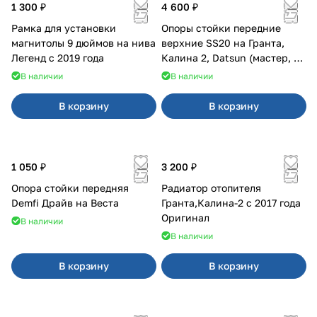
1 300 ₽
4 600 ₽
Рамка для установки
Опоры стойки передние
магнитолы 9 дюймов на нива
верхние SS20 на Гранта,
Легенд с 2019 года
Калина 2, Datsun (мастер, с
ЭлУР, с подшипником) 2шт
В наличии
В наличии
10123
В корзину
В корзину
1 050 ₽
3 200 ₽
Опора стойки передняя
Радиатор отопителя
Demfi Драйв на Веста
Гранта,Калина-2 с 2017 года
Оригинал
В наличии
В наличии
В корзину
В корзину