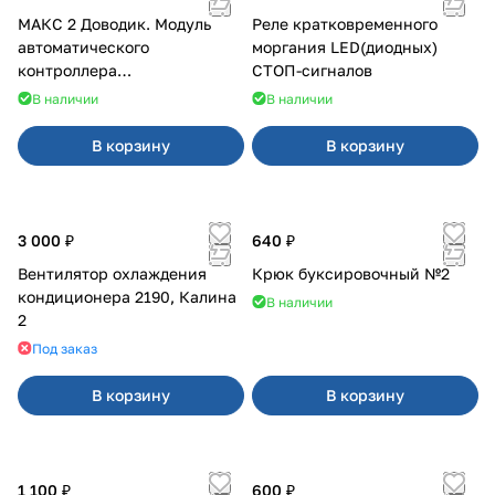
МАКС 2 Доводик. Модуль
Реле кратковременного
автоматического
моргания LED(диодных)
контроллера
СТОП-сигналов
стеклоподъемников для
В наличии
В наличии
Веста на 4 двери
В корзину
В корзину
3 000 ₽
640 ₽
Вентилятор охлаждения
Крюк буксировочный №2
кондиционера 2190, Калина
В наличии
2
Под заказ
В корзину
В корзину
1 100 ₽
600 ₽