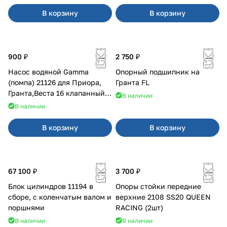
В корзину
В корзину
900 ₽
2 750 ₽
Насос водяной Gamma
Опорный подшипник на
(помпа) 21126 для Приора,
Гранта FL
Гранта,Веста 16 клапанный
В наличии
двигатель.
В наличии
В корзину
В корзину
67 100 ₽
3 700 ₽
Блок цилиндров 11194 в
Опоры стойки передние
сборе, с коленчатым валом и
верхние 2108 SS20 QUEEN
поршнями
RACING (2шт)
В наличии
В наличии