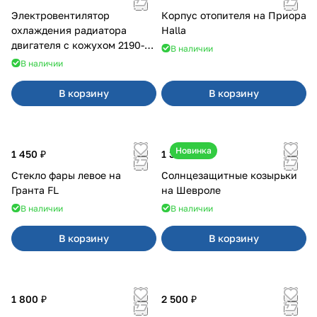
Электровентилятор
Корпус отопителя на Приора
охлаждения радиатора
Halla
двигателя с кожухом 2190-
В наличии
2194 н/о с кондиционером
В наличии
В корзину
В корзину
Новинка
1 450 ₽
1 350 ₽
Стекло фары левое на
Солнцезащитные козырьки
Гранта FL
на Шевроле
В наличии
В наличии
В корзину
В корзину
1 800 ₽
2 500 ₽