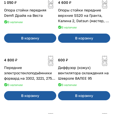
1 050 ₽
4 600 ₽
Опора стойки передняя
Опоры стойки передние
Demfi Драйв на Веста
верхние SS20 на Гранта,
Калина 2, Datsun (мастер, с
В наличии
ЭлУР, с подшипником) 2шт
В наличии
10123
В корзину
В корзину
4 800 ₽
600 ₽
Передние
Диффузор (кожух)
электростеклоподъёмники
вентилятора охлаждения на
форвард на 3302, 3221, 2752,
Шевроле ВАЛЕЕ 95
2217
В наличии
В наличии
В корзину
В корзину