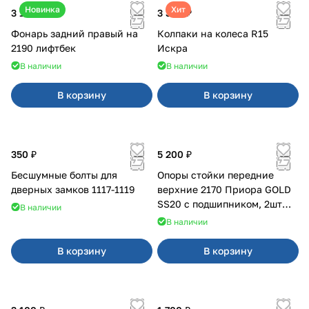
Новинка
Хит
3 100 ₽
3 380 ₽
Фонарь задний правый на
Колпаки на колеса R15
2190 лифтбек
Искра
В наличии
В наличии
В корзину
В корзину
350 ₽
5 200 ₽
Бесшумные болты для
Опоры стойки передние
дверных замков 1117-1119
верхние 2170 Приора GOLD
SS20 с подшипником, 2шт
В наличии
10116
В наличии
В корзину
В корзину