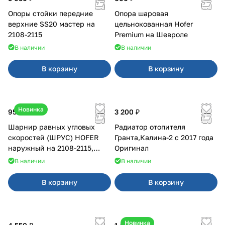
Опоры стойки передние
Опора шаровая
верхние SS20 мастер на
цельнокованная Hofer
2108-2115
Premium на Шевроле
В наличии
В наличии
В корзину
В корзину
Новинка
950 ₽
3 200 ₽
Шарнир равных угловых
Радиатор отопителя
скоростей (ШРУС) HOFER
Гранта,Калина-2 с 2017 года
наружный на 2108-2115,
Оригинал
2110-2112
В наличии
В наличии
В корзину
В корзину
Новинка