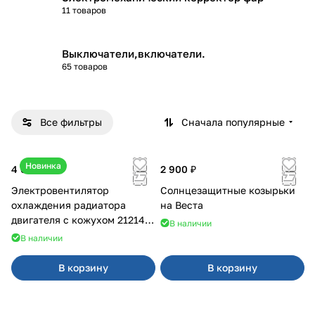
11 товаров
Выключатели,включатели.
65 товаров
Все фильтры
Сначала популярные
Новинка
4 600 ₽
2 900 ₽
Электровентилятор
Солнцезащитные козырьки
охлаждения радиатора
на Веста
двигателя с кожухом 21214
В наличии
2121-21213 ВАЛЕЕ 95
В наличии
В корзину
В корзину