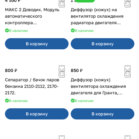
4 550 ₽
1 500 ₽
МАКС 2 Доводик. Модуль
Диффузор (кожух) на
автоматического
вентилятор охлаждения
контроллера
радиатора двигателя
стеклоподъемников для
Приора 2170 Panasonic
В наличии
В наличии
Веста на 4 двери
В корзину
В корзину
800 ₽
850 ₽
Сепаратор / бачок паров
Диффузор (кожух)
бензина 2110-2112, 2170-
вентилятора охлаждения
2172.
двигателя для Гранта,
Калина-2, Датсун нового
В наличии
В наличии
образца
В корзину
В корзину