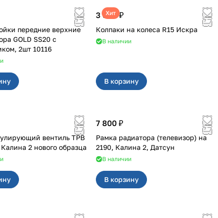
Хит
3 380 ₽
ойки передние верхние
Колпаки на колеса R15 Искра
ора GOLD SS20 с
В наличии
ком, 2шт 10116
ии
ину
В корзину
7 800 ₽
гулирующий вентиль ТРВ
Рамка радиатора (телевизор) на
, Калина 2 нового образца
2190, Калина 2, Датсун
ии
В наличии
ину
В корзину