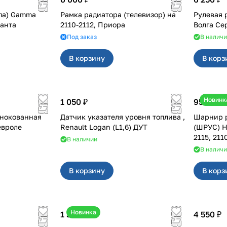
па) Gamma
Рамка радиатора (телевизор) на
Рулевая 
, Гранта
2110-2112, Приора
Под заказ
В налич
В корзину
В корз
Новинк
1 050 ₽
950 ₽
ьнокованная
Датчик указателя уровня топлива ,
Шарнир р
евроле
Renault Logan (L1,6) ДУТ
(ШРУС) HO
2115, 211
В наличии
В налич
В корзину
В корз
Новинка
1 350 ₽
4 550 ₽