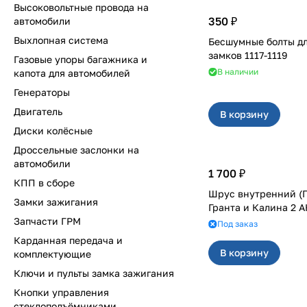
Высоковольтные провода на
350 ₽
автомобили
Выхлопная система
Бесшумные болты д
замков 1117-1119
Газовые упоры багажника и
В наличии
капота для автомобилей
Генераторы
Двигатель
В корзину
Диски колёсные
Дроссельные заслонки на
автомобили
1 700 ₽
КПП в сборе
Шрус внутренний (Г
Замки зажигания
Гранта и Калина 2 
Запчасти ГРМ
Под заказ
Карданная передача и
В корзину
комплектующие
Ключи и пульты замка зажигания
Кнопки управления
стеклоподъёмниками