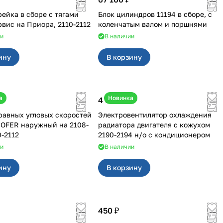
рейка в сборе с тягами
Блок цилиндров 11194 в сборе, с
Волга Сервис на Приора, 2110-2112
коленчатым валом и поршнями
ии
В наличии
ину
В корзину
а
Новинка
4 550 ₽
авных угловых скоростей
Электровентилятор охлаждения
FER наружный на 2108-
радиатора двигателя с кожухом
0-2112
2190-2194 н/о с кондиционером
ии
В наличии
ину
В корзину
450 ₽