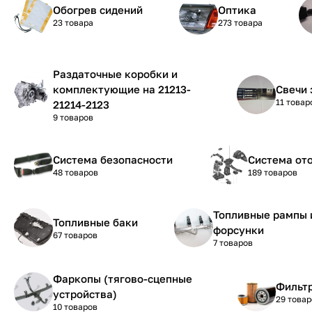
Обогрев сидений
Оптика
23 товара
273 товара
Раздаточные коробки и
комплектующие на 21213-
Свечи 
11 товар
21214-2123
9 товаров
Система безопасности
Система от
48 товаров
189 товаров
Топливные рампы 
Топливные баки
форсунки
67 товаров
7 товаров
Фаркопы (тягово-сцепные
Фильтр
устройства)
29 товар
10 товаров