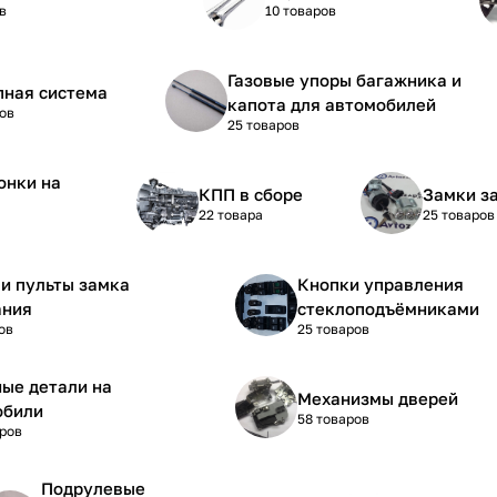
в
10 товаров
Газовые упоры багажника и
пная система
капота для автомобилей
ов
25 товаров
онки на
КПП в сборе
Замки з
22 товара
25 товаров
и пульты замка
Кнопки управления
ания
стеклоподъёмниками
ов
25 товаров
ые детали на
Механизмы дверей
обили
58 товаров
аров
Подрулевые