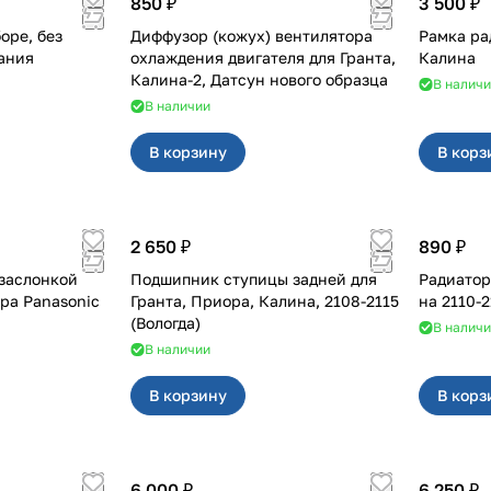
850 ₽
3 500 ₽
оре, без
Диффузор (кожух) вентилятора
Рамка ра
ания
охлаждения двигателя для Гранта,
Калина
Калина-2, Датсун нового образца
В налич
В наличии
В корзину
В корз
2 650 ₽
890 ₽
заслонкой
Подшипник ступицы задней для
Радиатор
Гранта, Приора, Калина, 2108-2115
на 2110
(Вологда)
В налич
В наличии
В корзину
В корз
6 000 ₽
6 250 ₽