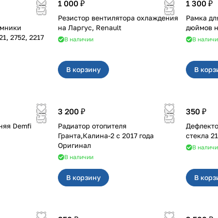
1 000 ₽
1 300 ₽
Резистор вентилятора охлаждения
Рамка дл
ёмники
на Ларгус, Renault
02, 3221, 2752, 2217
В наличии
В налич
В корзину
В корз
3 200 ₽
350 ₽
няя Demfi
Радиатор отопителя
Дефлекто
Гранта,Калина-2 с 2017 года
стекла 2
Оригинал
В налич
В наличии
В корзину
В корз