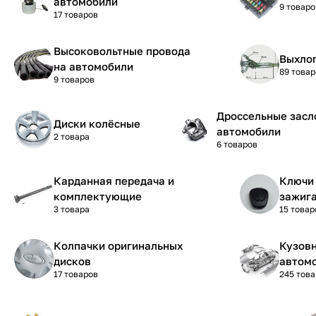
автомобили
9 товаро
17 товаров
Высоковольтные провода
Выхло
на автомобили
89 товар
9 товаров
Дроссельные засл
Диски колёсные
автомобили
2 товара
6 товаров
Карданная передача и
Ключи 
комплектующие
зажиг
3 товара
15 товар
Колпачки оригинальных
Кузовн
дисков
автом
17 товаров
245 тов