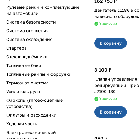
162 750 ₽
Рулевые рейки и комплектующие
Двигатель 11186 в сб
на автомобили
навесного оборудов
Система безопасности
В наличии
Система отопления
Система охлаждения
В корзину
Стартера
Стеклоподъёмники
Топливные баки
3 100 ₽
Топливные рампы и форсунки
Клапан управления 
Тормозная система
рециркуляции Приора Panasonic
Усилитель руля
J7100-130
В наличии
Фаркопы (тягово-сцепные
устройства)
В корзину
Фильтры и расходники
Ходовая часть
Электромеханический
950 ₽
корректор фар