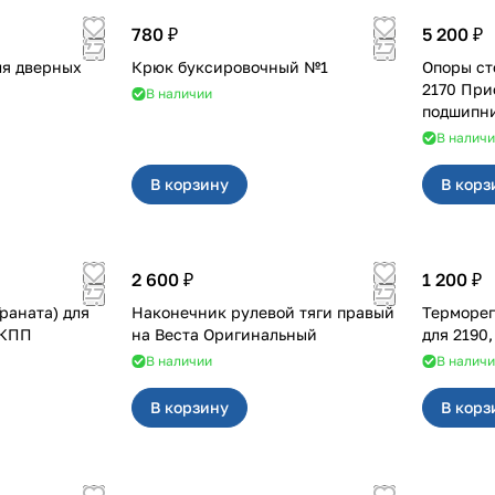
780 ₽
5 200 ₽
ля дверных
Крюк буксировочный №1
Опоры ст
2170 При
В наличии
подшипни
В налич
В корзину
В корз
2 600 ₽
1 200 ₽
раната) для
Наконечник рулевой тяги правый
Терморе
АКПП
на Веста Оригинальный
для 2190
В наличии
В налич
В корзину
В корз