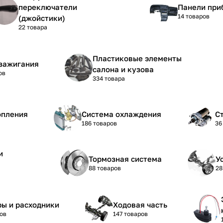
переключатели
Панели при
14 товаров
(джойстики)
22 товара
Пластиковые элементы
зажигания
салона и кузова
ов
334 товара
опления
Система охлаждения
С
186 товаров
36
и
Тормозная система
У
88 товаров
28
ы и расходники
Ходовая часть
ов
147 товаров