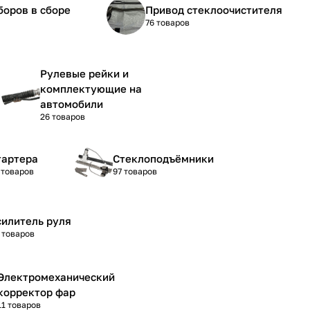
боров в сборе
Привод стеклоочистителя
76 товаров
Рулевые рейки и
комплектующие на
автомобили
26 товаров
тартера
Стеклоподъёмники
 товаров
97 товаров
силитель руля
 товаров
Электромеханический
корректор фар
11 товаров