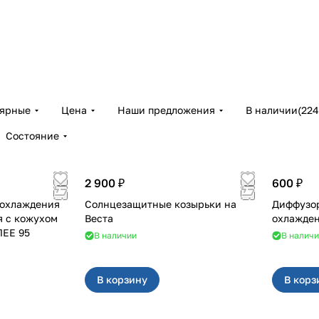
лярные
Цена
Наши предложения
В наличии
(
224
Состояние
2 900 ₽
600 ₽
 охлаждения
Солнцезащитные козырьки на
Диффузор
я с кожухом
Веста
ЛЕЕ 95
В наличии
В налич
В корзину
В корз