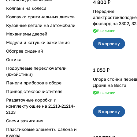
4 800 ₽
Колпаки на колеса
Передние
Колпачки оригинальных дисков
электростеклоподъ
форвард на 33
Кузовные детали на автомобили
В наличии
Механизмы дверей
Модули и катушки зажигания
В корзину
Обогрев сидений
Оптика
Подрулевые переключатели
1 050 ₽
(джойстики)
Опора стойки перед
Панели приборов в сборе
Драйв на Веста
Привод стеклоочистителя
В наличии
Раздаточные коробки и
комплектующие на 21213-21214-
В корзину
2123
Свечи зажигания
Пластиковые элементы салона и
кузова