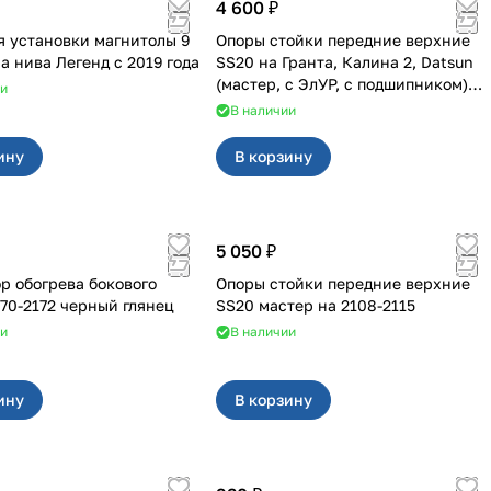
4 600 ₽
я установки магнитолы 9
Опоры стойки передние верхние
дюймов на нива Легенд с 2019 года
SS20 на Гранта, Калина 2, Datsun
(мастер, с ЭлУР, с подшипником)
ии
2шт 10123
В наличии
ину
В корзину
5 050 ₽
р обогрева бокового
Опоры стойки передние верхние
170-2172 черный глянец
SS20 мастер на 2108-2115
ии
В наличии
ину
В корзину