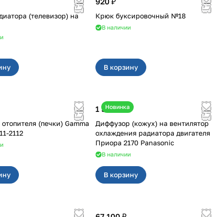
920 ₽
диатора (телевизор) на
Крюк буксировочный №18
В наличии
ии
ину
В корзину
Новинка
1 500 ₽
 отопителя (печки) Gamma
Диффузор (кожух) на вентилятор
-211-2112
охлаждения радиатора двигателя
Приора 2170 Panasonic
ии
В наличии
ину
В корзину
67 100 ₽