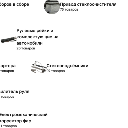
боров в сборе
Привод стеклоочистителя
76 товаров
Рулевые рейки и
комплектующие на
автомобили
26 товаров
тартера
Стеклоподъёмники
 товаров
97 товаров
силитель руля
 товаров
Электромеханический
корректор фар
11 товаров