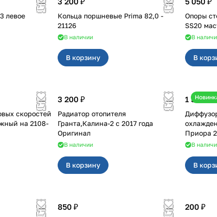
3 200 ₽
5 050 ₽
Кольца поршневые Prima 82,0 -
Опоры ст
21126
В наличии
В налич
В корзину
В корз
Новинк
3 200 ₽
1 500 ₽
овых скоростей
Радиатор отопителя
Диффузор
й на 2108-
Гранта,Калина-2 с 2017 года
охлажден
Оригинал
Приора 2
В наличии
В налич
В корзину
В корз
850 ₽
200 ₽