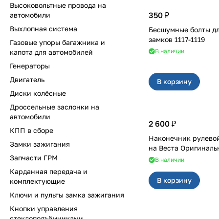
Высоковольтные провода на
350 ₽
автомобили
Выхлопная система
Бесшумные болты д
замков 1117-1119
Газовые упоры багажника и
В наличии
капота для автомобилей
Генераторы
Двигатель
В корзину
Диски колёсные
Дроссельные заслонки на
автомобили
2 600 ₽
КПП в сборе
Наконечник рулевой
Замки зажигания
на Веста Оригинал
Запчасти ГРМ
В наличии
Карданная передача и
В корзину
комплектующие
Ключи и пульты замка зажигания
Кнопки управления
стеклоподъёмниками