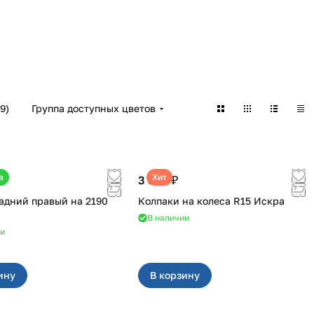
9
)
Группа доступных цветов
а
Хит
3 380 ₽
дний правый на 2190
Колпаки на колеса R15 Искра
В наличии
ии
ину
В корзину