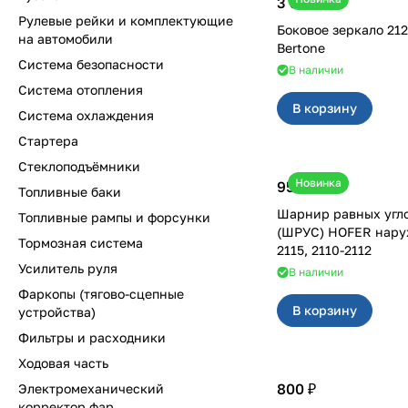
3 500 ₽
Рулевые рейки и комплектующие
Боковое зеркало 2123 левое
на автомобили
Bertone
Система безопасности
В наличии
Система отопления
В корзину
Система охлаждения
Стартера
Стеклоподъёмники
Новинка
950 ₽
Топливные баки
Шарнир равных угл
Топливные рампы и форсунки
(ШРУС) HOFER наружны
Тормозная система
2115, 2110-2112
Усилитель руля
В наличии
Фаркопы (тягово-сцепные
В корзину
устройства)
Фильтры и расходники
Ходовая часть
800 ₽
Электромеханический
корректор фар