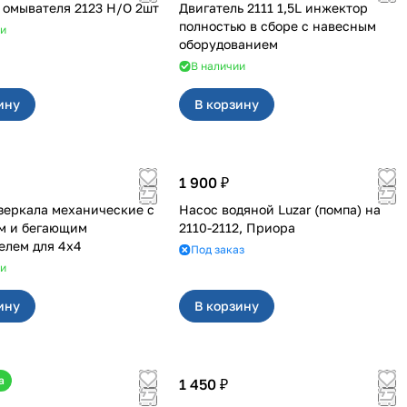
омывателя 2123 Н/О 2шт
Двигатель 2111 1,5L инжектор
полностью в сборе с навесным
ии
оборудованием
В наличии
ину
В корзину
1 900 ₽
механические с
Насос водяной Luzar (помпа) на
м и бегающим
2110-2112, Приора
повторителем для 4х4
Под заказ
ии
ину
В корзину
а
1 450 ₽