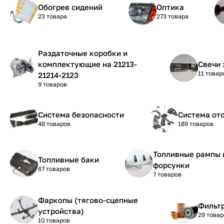
Обогрев сидений
Оптика
23 товара
273 товара
Раздаточные коробки и
комплектующие на 21213-
Свечи 
11 товар
21214-2123
9 товаров
Система безопасности
Система от
48 товаров
189 товаров
Топливные рампы 
Топливные баки
форсунки
67 товаров
7 товаров
Фаркопы (тягово-сцепные
Фильтр
устройства)
29 товар
10 товаров