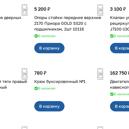
5 200 ₽
3 100 ₽
ля дверных
Опоры стойки передние верхние
Клапан у
2170 Приора GOLD SS20 с
рециркуляции Прио
подшипником, 2шт 10116
J7100-13
В наличии
В налич
В корзину
В корз
780 ₽
162 750 
 тяги правый
Крюк буксировочный №1
Двигатель
ьный
навесног
В наличии
В налич
В корзину
В корз