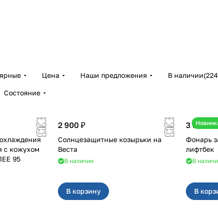
лярные
Цена
Наши предложения
В наличии
(
224
Состояние
Новинк
2 900 ₽
3 100 ₽
 охлаждения
Солнцезащитные козырьки на
Фонарь за
я с кожухом
Веста
лифтбек
ЛЕЕ 95
В наличии
В налич
В корзину
В корз