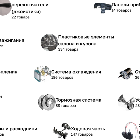
переключатели
Панели при
14 товаров
(джойстики)
22 товара
Пластиковые элементы
зажигания
салона и кузова
ов
334 товара
опления
Система охлаждения
С
186 товаров
36
и
Тормозная система
У
88 товаров
28
ы и расходники
Ходовая часть
ов
147 товаров