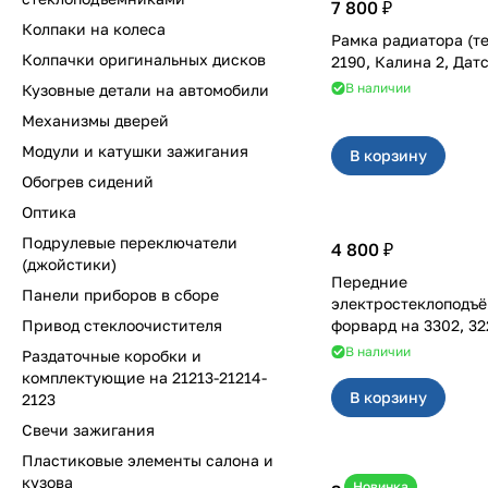
7 800 ₽
Колпаки на колеса
Рамка радиатора (т
Колпачки оригинальных дисков
2190, Калина 2, Дат
В наличии
Кузовные детали на автомобили
Механизмы дверей
Модули и катушки зажигания
В корзину
Обогрев сидений
Оптика
Подрулевые переключатели
4 800 ₽
(джойстики)
Передние
Панели приборов в сборе
электростеклоподъ
Привод стеклоочистителя
форвард на 33
В наличии
Раздаточные коробки и
комплектующие на 21213-21214-
В корзину
2123
Свечи зажигания
Пластиковые элементы салона и
кузова
Новинка