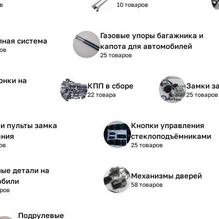
в
10 товаров
Газовые упоры багажника и
пная система
капота для автомобилей
ов
25 товаров
онки на
КПП в сборе
Замки з
22 товара
25 товаров
и пульты замка
Кнопки управления
ания
стеклоподъёмниками
ов
25 товаров
ые детали на
Механизмы дверей
обили
58 товаров
аров
Подрулевые