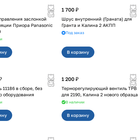
1 700 ₽
правления заслонкой
Шрус внутренний (Граната) для
ра Panasonic
Гранта и Калина 2 АКПП
0
Под заказ
ии
ину
В корзину
₽
1 200 ₽
 11186 в сборе, без
Терморегулирующий вентиль ТРВ
о оборудования
для 2190, Калина 2 нового образца
ии
В наличии
ину
В корзину