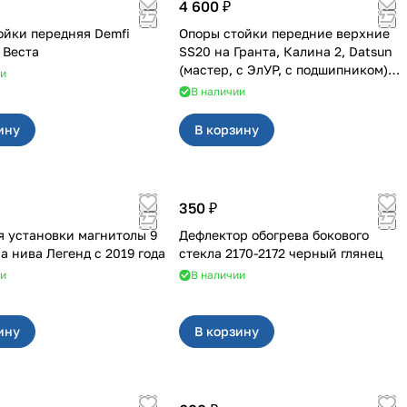
4 600 ₽
ойки передняя Demfi
Опоры стойки передние верхние
Драйв на Веста
SS20 на Гранта, Калина 2, Datsun
(мастер, с ЭлУР, с подшипником)
ии
2шт 10123
В наличии
ину
В корзину
350 ₽
я установки магнитолы 9
Дефлектор обогрева бокового
дюймов на нива Легенд с 2019 года
стекла 2170-2172 черный глянец
ии
В наличии
ину
В корзину