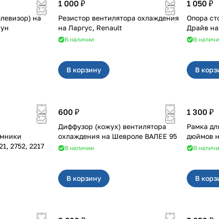
1 000 ₽
1 050 ₽
елевизор) на
Резистор вентилятора охлаждения
Опора ст
сун
на Ларгус, Renault
В наличии
В налич
В корзину
В корз
600 ₽
1 300 ₽
Диффузор (кожух) вентилятора
Рамка дл
ёмники
охлаждения на Шевроле ВАЛЕЕ 95
02, 3221, 2752, 2217
В наличии
В налич
В корзину
В корз