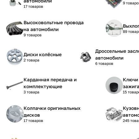
автомобили
9 товаро
17 товаров
Высоковольтные провода
Выхло
на автомобили
89 товар
9 товаров
Дроссельные засл
Диски колёсные
автомобили
2 товара
6 товаров
Карданная передача и
Ключи 
комплектующие
зажиг
3 товара
15 товар
Колпачки оригинальных
Кузовн
дисков
автом
17 товаров
245 тов