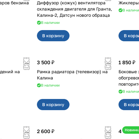
паров бензина
Диффузор (кожух) вентилятора
Жиклеры 
охлаждения двигателя для Гранта,
В налич
Калина-2, Датсун нового образца
В наличии
В корзину
В корз
3 500 ₽
1 850 ₽
дений на
Рамка радиатора (телевизор) на
Боковые зеркала 
Калина
обогрево
В наличии
В налич
В корзину
В корз
Новинк
2 600 ₽
4 550 ₽