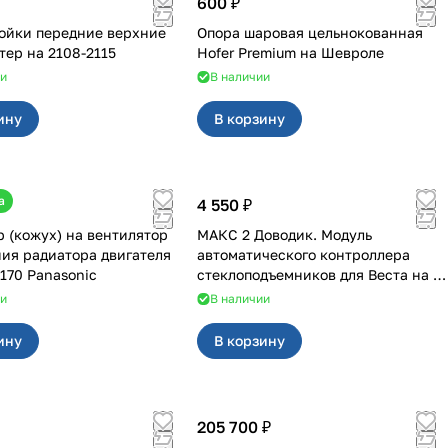
600 ₽
ойки передние верхние
Опора шаровая цельнокованная
SS20 мастер на 2108-2115
Hofer Premium на Шевроле
ии
В наличии
ину
В корзину
а
4 550 ₽
 (кожух) на вентилятор
МАКС 2 Доводик. Модуль
ия радиатора двигателя
автоматического контроллера
170 Panasonic
стеклоподъемников для Веста на 4
двери
ии
В наличии
ину
В корзину
205 700 ₽