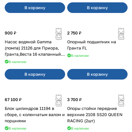
В корзину
В корзину
900 ₽
2 750 ₽
Насос водяной Gamma
Опорный подшипник на
(помпа) 21126 для Приора,
Гранта FL
Гранта,Веста 16 клапанный
В наличии
двигатель.
В наличии
В корзину
В корзину
67 100 ₽
3 700 ₽
Блок цилиндров 11194 в
Опоры стойки передние
сборе, с коленчатым валом и
верхние 2108 SS20 QUEEN
поршнями
RACING (2шт)
В наличии
В наличии