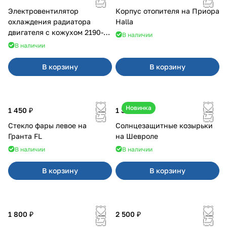
Электровентилятор
Корпус отопителя на Приора
охлаждения радиатора
Halla
двигателя с кожухом 2190-
В наличии
2194 н/о с кондиционером
В наличии
В корзину
В корзину
Новинка
1 450 ₽
1 350 ₽
Стекло фары левое на
Солнцезащитные козырьки
Гранта FL
на Шевроле
В наличии
В наличии
В корзину
В корзину
1 800 ₽
2 500 ₽