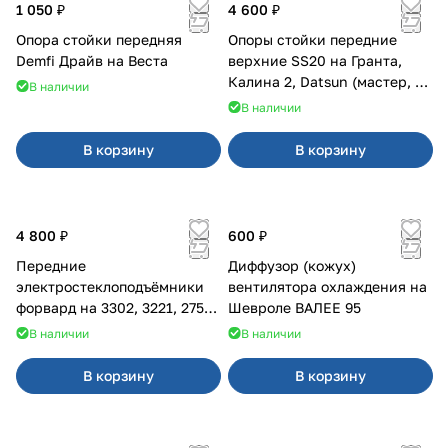
1 050 ₽
4 600 ₽
Опора стойки передняя
Опоры стойки передние
Demfi Драйв на Веста
верхние SS20 на Гранта,
Калина 2, Datsun (мастер, с
В наличии
ЭлУР, с подшипником) 2шт
В наличии
10123
В корзину
В корзину
4 800 ₽
600 ₽
Передние
Диффузор (кожух)
электростеклоподъёмники
вентилятора охлаждения на
форвард на 3302, 3221, 2752,
Шевроле ВАЛЕЕ 95
2217
В наличии
В наличии
В корзину
В корзину