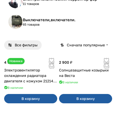
11 товаров
Выключатели,включатели.
65 товаров
Все фильтры
Сначала популярные
Новинка
4 600 ₽
2 900 ₽
Электровентилятор
Солнцезащитные козырьки
охлаждения радиатора
на Веста
двигателя с кожухом 21214
В наличии
2121-21213 ВАЛЕЕ 95
В наличии
В корзину
В корзину