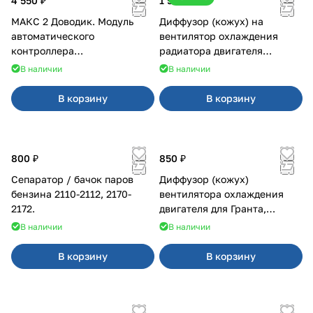
4 550 ₽
1 500 ₽
МАКС 2 Доводик. Модуль
Диффузор (кожух) на
автоматического
вентилятор охлаждения
контроллера
радиатора двигателя
стеклоподъемников для
Приора 2170 Panasonic
В наличии
В наличии
Веста на 4 двери
В корзину
В корзину
800 ₽
850 ₽
Сепаратор / бачок паров
Диффузор (кожух)
бензина 2110-2112, 2170-
вентилятора охлаждения
2172.
двигателя для Гранта,
Калина-2, Датсун нового
В наличии
В наличии
образца
В корзину
В корзину