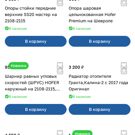
Опоры стойки передние
Опора шаровая
верхние SS20 мастер на
цельнокованная Hofer
2108-2115
Premium на Шевроле
В наличии
В наличии
В корзину
В корзину
Новинка
950 ₽
3 200 ₽
Шарнир равных угловых
Радиатор отопителя
скоростей (ШРУС) HOFER
Гранта,Калина-2 с 2017 года
наружный на 2108-2115,
Оригинал
2110-2112
В наличии
В наличии
В корзину
В корзину
Новинка