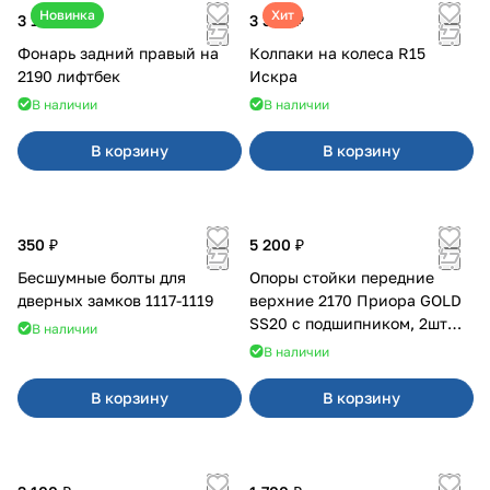
Новинка
Хит
3 100 ₽
3 380 ₽
Фонарь задний правый на
Колпаки на колеса R15
2190 лифтбек
Искра
В наличии
В наличии
В корзину
В корзину
350 ₽
5 200 ₽
Бесшумные болты для
Опоры стойки передние
дверных замков 1117-1119
верхние 2170 Приора GOLD
SS20 с подшипником, 2шт
В наличии
10116
В наличии
В корзину
В корзину