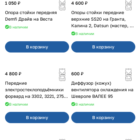
1 050 ₽
4 600 ₽
Опора стойки передняя
Опоры стойки передние
Demfi Драйв на Веста
верхние SS20 на Гранта,
Калина 2, Datsun (мастер, с
В наличии
ЭлУР, с подшипником) 2шт
В наличии
10123
В корзину
В корзину
4 800 ₽
600 ₽
Передние
Диффузор (кожух)
электростеклоподъёмники
вентилятора охлаждения на
форвард на 3302, 3221, 2752,
Шевроле ВАЛЕЕ 95
2217
В наличии
В наличии
В корзину
В корзину