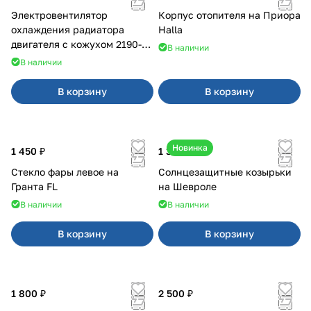
Электровентилятор
Корпус отопителя на Приора
охлаждения радиатора
Halla
двигателя с кожухом 2190-
В наличии
2194 н/о с кондиционером
В наличии
В корзину
В корзину
Новинка
1 450 ₽
1 350 ₽
Стекло фары левое на
Солнцезащитные козырьки
Гранта FL
на Шевроле
В наличии
В наличии
В корзину
В корзину
1 800 ₽
2 500 ₽