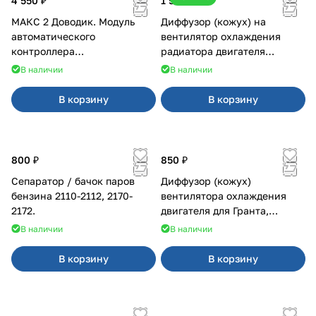
4 550 ₽
1 500 ₽
МАКС 2 Доводик. Модуль
Диффузор (кожух) на
автоматического
вентилятор охлаждения
контроллера
радиатора двигателя
стеклоподъемников для
Приора 2170 Panasonic
В наличии
В наличии
Веста на 4 двери
В корзину
В корзину
800 ₽
850 ₽
Сепаратор / бачок паров
Диффузор (кожух)
бензина 2110-2112, 2170-
вентилятора охлаждения
2172.
двигателя для Гранта,
Калина-2, Датсун нового
В наличии
В наличии
образца
В корзину
В корзину