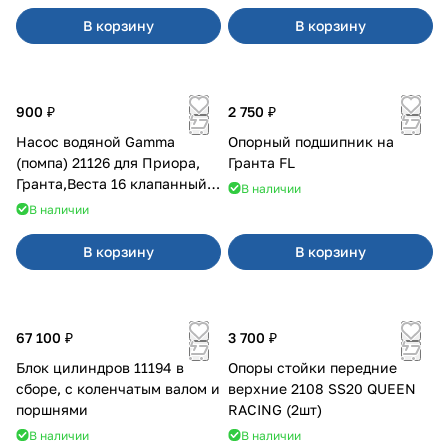
В корзину
В корзину
900 ₽
2 750 ₽
Насос водяной Gamma
Опорный подшипник на
(помпа) 21126 для Приора,
Гранта FL
Гранта,Веста 16 клапанный
В наличии
двигатель.
В наличии
В корзину
В корзину
67 100 ₽
3 700 ₽
Блок цилиндров 11194 в
Опоры стойки передние
сборе, с коленчатым валом и
верхние 2108 SS20 QUEEN
поршнями
RACING (2шт)
В наличии
В наличии