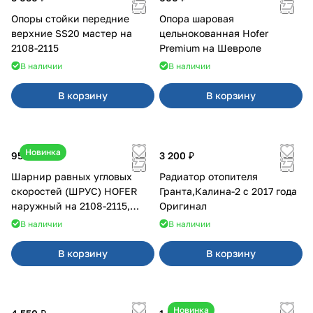
Опоры стойки передние
Опора шаровая
верхние SS20 мастер на
цельнокованная Hofer
2108-2115
Premium на Шевроле
В наличии
В наличии
В корзину
В корзину
Новинка
950 ₽
3 200 ₽
Шарнир равных угловых
Радиатор отопителя
скоростей (ШРУС) HOFER
Гранта,Калина-2 с 2017 года
наружный на 2108-2115,
Оригинал
2110-2112
В наличии
В наличии
В корзину
В корзину
Новинка