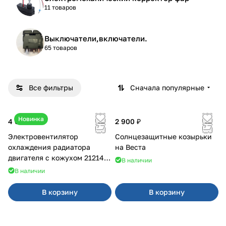
11 товаров
Выключатели,включатели.
65 товаров
Все фильтры
Сначала популярные
Новинка
4 600 ₽
2 900 ₽
Электровентилятор
Солнцезащитные козырьки
охлаждения радиатора
на Веста
двигателя с кожухом 21214
В наличии
2121-21213 ВАЛЕЕ 95
В наличии
В корзину
В корзину