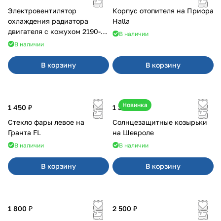
Электровентилятор
Корпус отопителя на Приора
охлаждения радиатора
Halla
двигателя с кожухом 2190-
В наличии
2194 н/о с кондиционером
В наличии
В корзину
В корзину
Новинка
1 450 ₽
1 350 ₽
Стекло фары левое на
Солнцезащитные козырьки
Гранта FL
на Шевроле
В наличии
В наличии
В корзину
В корзину
1 800 ₽
2 500 ₽