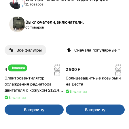
11 товаров
Выключатели,включатели.
65 товаров
Все фильтры
Сначала популярные
Новинка
4 600 ₽
2 900 ₽
Электровентилятор
Солнцезащитные козырьки
охлаждения радиатора
на Веста
двигателя с кожухом 21214
В наличии
2121-21213 ВАЛЕЕ 95
В наличии
В корзину
В корзину