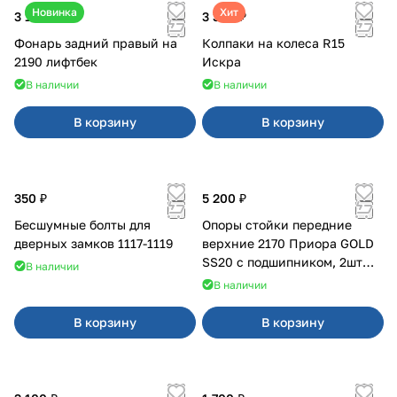
Новинка
Хит
3 100 ₽
3 380 ₽
Фонарь задний правый на
Колпаки на колеса R15
2190 лифтбек
Искра
В наличии
В наличии
В корзину
В корзину
350 ₽
5 200 ₽
Бесшумные болты для
Опоры стойки передние
дверных замков 1117-1119
верхние 2170 Приора GOLD
SS20 с подшипником, 2шт
В наличии
10116
В наличии
В корзину
В корзину