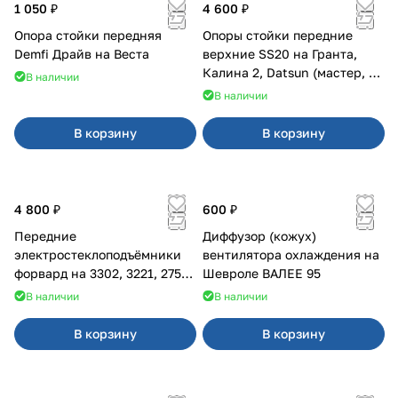
1 050 ₽
4 600 ₽
Опора стойки передняя
Опоры стойки передние
Demfi Драйв на Веста
верхние SS20 на Гранта,
Калина 2, Datsun (мастер, с
В наличии
ЭлУР, с подшипником) 2шт
В наличии
10123
В корзину
В корзину
4 800 ₽
600 ₽
Передние
Диффузор (кожух)
электростеклоподъёмники
вентилятора охлаждения на
форвард на 3302, 3221, 2752,
Шевроле ВАЛЕЕ 95
2217
В наличии
В наличии
В корзину
В корзину