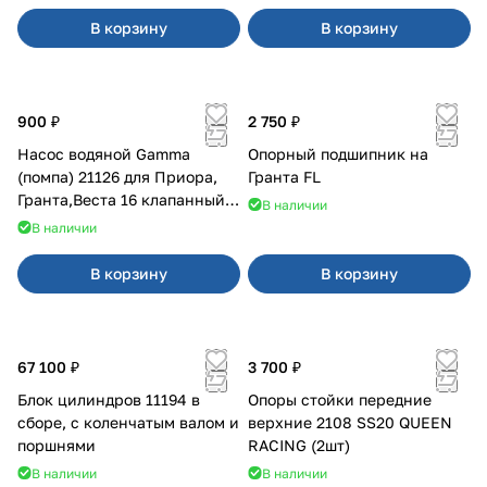
В корзину
В корзину
900 ₽
2 750 ₽
Насос водяной Gamma
Опорный подшипник на
(помпа) 21126 для Приора,
Гранта FL
Гранта,Веста 16 клапанный
В наличии
двигатель.
В наличии
В корзину
В корзину
67 100 ₽
3 700 ₽
Блок цилиндров 11194 в
Опоры стойки передние
сборе, с коленчатым валом и
верхние 2108 SS20 QUEEN
поршнями
RACING (2шт)
В наличии
В наличии