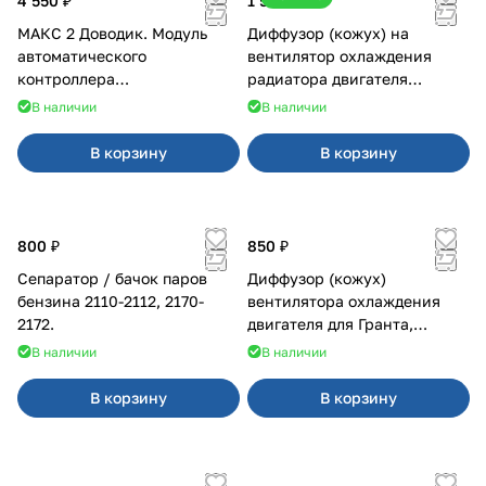
4 550 ₽
1 500 ₽
МАКС 2 Доводик. Модуль
Диффузор (кожух) на
автоматического
вентилятор охлаждения
контроллера
радиатора двигателя
стеклоподъемников для
Приора 2170 Panasonic
В наличии
В наличии
Веста на 4 двери
В корзину
В корзину
800 ₽
850 ₽
Сепаратор / бачок паров
Диффузор (кожух)
бензина 2110-2112, 2170-
вентилятора охлаждения
2172.
двигателя для Гранта,
Калина-2, Датсун нового
В наличии
В наличии
образца
В корзину
В корзину