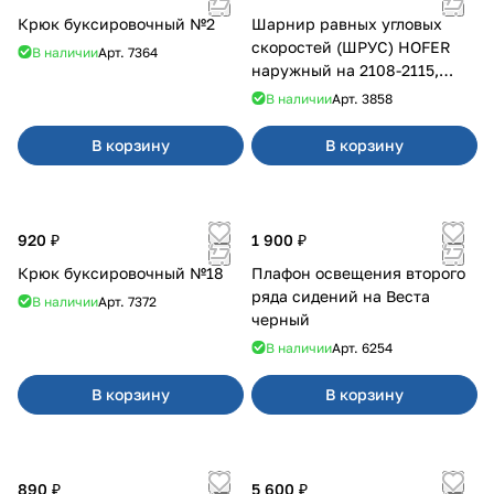
Крюк буксировочный №2
Шарнир равных угловых
скоростей (ШРУС) HOFER
В наличии
Арт.
7364
наружный на 2108-2115,
2110-2112
В наличии
Арт.
3858
В корзину
В корзину
920 ₽
1 900 ₽
Крюк буксировочный №18
Плафон освещения второго
ряда сидений на Веста
В наличии
Арт.
7372
черный
В наличии
Арт.
6254
В корзину
В корзину
890 ₽
5 600 ₽