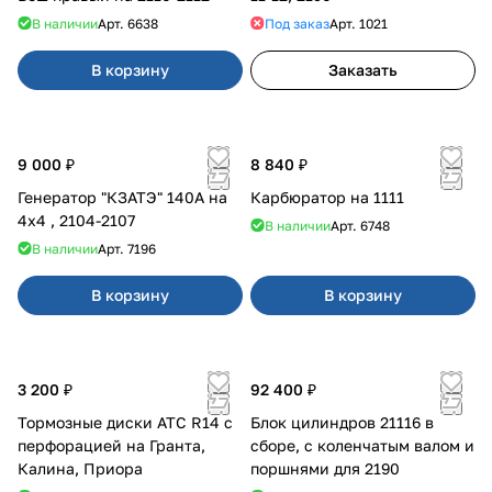
В наличии
Арт.
6638
Под заказ
Арт.
1021
В корзину
Заказать
9 000 ₽
8 840 ₽
Генератор "КЗАТЭ" 140А на
Карбюратор на 1111
4x4 , 2104-2107
В наличии
Арт.
6748
В наличии
Арт.
7196
В корзину
В корзину
3 200 ₽
92 400 ₽
Тормозные диски АТС R14 с
Блок цилиндров 21116 в
перфорацией на Гранта,
сборе, с коленчатым валом и
Калина, Приора
поршнями для 2190