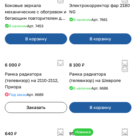
Боковые зеркала
Электрокорректор фар 2180
механические с обогревом и
NG
бегающим повторителем для
В наличии
Арт.
7661
4х4
В наличии
Арт.
7453
В корзину
В корзину
6 000 ₽
8 100 ₽
Рамка радиатора
Рамка радиатора
(телевизор) на 2110-2112,
(телевизор) на Шевроле
Приора
В наличии
Арт.
6686
Под заказ
Арт.
6689
Заказать
В корзину
Новинка
640 ₽
950 ₽