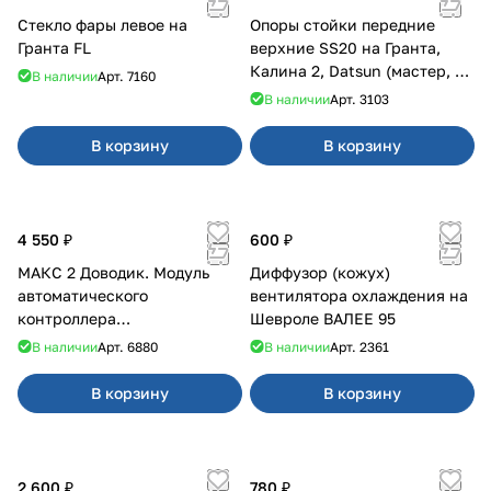
Стекло фары левое на
Опоры стойки передние
Гранта FL
верхние SS20 на Гранта,
Калина 2, Datsun (мастер, с
В наличии
Арт.
7160
ЭлУР, с подшипником) 2шт
В наличии
Арт.
3103
10123
В корзину
В корзину
4 550 ₽
600 ₽
МАКС 2 Доводик. Модуль
Диффузор (кожух)
автоматического
вентилятора охлаждения на
контроллера
Шевроле ВАЛЕЕ 95
стеклоподъемников для
В наличии
Арт.
6880
В наличии
Арт.
2361
Веста на 4 двери
В корзину
В корзину
2 600 ₽
780 ₽