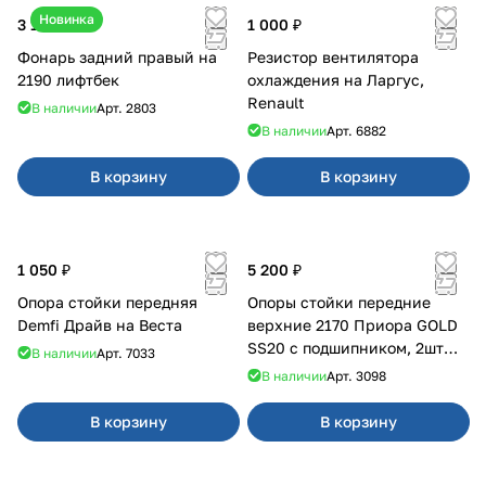
Новинка
3 100 ₽
1 000 ₽
Фонарь задний правый на
Резистор вентилятора
2190 лифтбек
охлаждения на Ларгус,
Renault
В наличии
Арт.
2803
В наличии
Арт.
6882
В корзину
В корзину
1 050 ₽
5 200 ₽
Опора стойки передняя
Опоры стойки передние
Demfi Драйв на Веста
верхние 2170 Приора GOLD
SS20 с подшипником, 2шт
В наличии
Арт.
7033
10116
В наличии
Арт.
3098
В корзину
В корзину