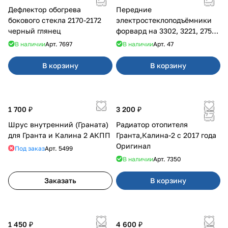
Дефлектор обогрева
Передние
бокового стекла 2170-2172
электростеклоподъёмники
черный глянец
форвард на 3302, 3221, 2752,
2217
В наличии
Арт.
7697
В наличии
Арт.
47
В корзину
В корзину
1 700 ₽
3 200 ₽
Шрус внутренний (Граната)
Радиатор отопителя
для Гранта и Калина 2 АКПП
Гранта,Калина-2 с 2017 года
Оригинал
Под заказ
Арт.
5499
В наличии
Арт.
7350
Заказать
В корзину
1 450 ₽
4 600 ₽