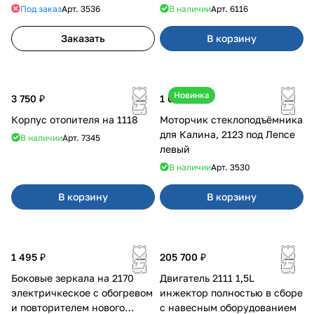
на 2180
Под заказ
Арт.
3536
В наличии
Арт.
6116
Заказать
В корзину
Новинка
3 750 ₽
1 000 ₽
Корпус отопителя на 1118
Моторчик стеклоподъёмника
для Калина, 2123 под Лепсе
В наличии
Арт.
7345
левый
В наличии
Арт.
3530
В корзину
В корзину
1 495 ₽
205 700 ₽
Боковые зеркала на 2170
Двигатель 2111 1,5L
электричкеское с обогревом
инжектор полностью в сборе
и повторителем нового
с навесным оборудованием