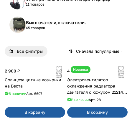
11 товаров
Выключатели,включатели.
65 товаров
Все фильтры
Сначала популярные
Новинка
2 900 ₽
4 600 ₽
Солнцезащитные козырьки
Электровентилятор
на Веста
охлаждения радиатора
двигателя с кожухом 21214
В наличии
Арт.
6607
2121-21213 ВАЛЕЕ 95
В наличии
Арт.
28
В корзину
В корзину