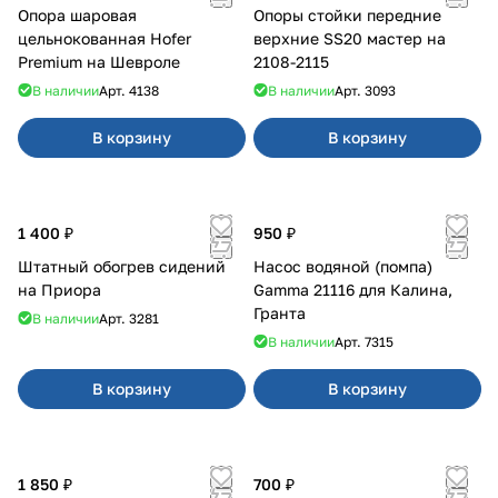
Опора шаровая
Опоры стойки передние
цельнокованная Hofer
верхние SS20 мастер на
Premium на Шевроле
2108-2115
В наличии
Арт.
4138
В наличии
Арт.
3093
В корзину
В корзину
1 400 ₽
950 ₽
Штатный обогрев сидений
Насос водяной (помпа)
на Приора
Gamma 21116 для Калина,
Гранта
В наличии
Арт.
3281
В наличии
Арт.
7315
В корзину
В корзину
1 850 ₽
700 ₽