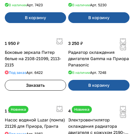
образца
В наличии
Арт.
7423
В наличии
Арт.
5230
В корзину
В корзину
1 950 ₽
3 250 ₽
Боковые зеркала Питер
Радиатор охлаждения
белые на 2108-21099, 2113-
двигателя Gamma на Приора
2115
Panasonic
Под заказ
Арт.
6422
В наличии
Арт.
7248
Заказать
В корзину
Новинка
Новинка
1 990 ₽
4 550 ₽
Насос водяной Luzar (помпа)
Электровентилятор
21126 для Приора, Гранта
охлаждения радиатора
двигателя с кожухом 2190-
Под заказ
Арт.
3387