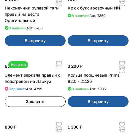
Наконечник рулевой тяги
Крюк буксировочный №1
правый на Веста
В наличии
Арт.
7369
Оригинальный
В наличии
Арт.
6700
В корзину
В корзину
Новинка
650 ₽
3 200 ₽
Элемент зеркала правый с
Кольца поршневые Prima
подогревом на Ларкуз
82,0 - 21126
Под заказ
Арт.
4795
В наличии
Арт.
5006
Заказать
В корзину
800 ₽
1 300 ₽