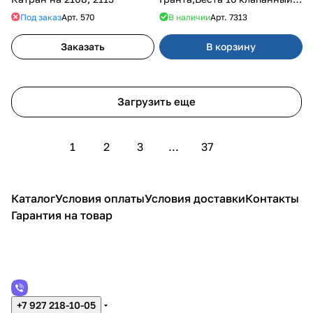
двигатель.
Под заказ
Арт.
570
В наличии
Арт.
7313
Заказать
В корзину
Загрузить еще
1
2
3
...
37
Каталог
Условия оплаты
Условия доставки
Контакты
Гарантия на товар
+7 927 218-10-05