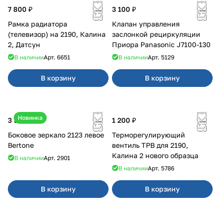
7 800 ₽
3 100 ₽
Рамка радиатора
Клапан управления
(телевизор) на 2190, Калина
заслонкой рециркуляции
2, Датсун
Приора Panasonic J7100-130
В наличии
Арт.
6651
В наличии
Арт.
5129
В корзину
В корзину
Новинка
3 500 ₽
1 200 ₽
Боковое зеркало 2123 левое
Терморегулирующий
Bertone
вентиль ТРВ для 2190,
Калина 2 нового образца
В наличии
Арт.
2901
В наличии
Арт.
5786
В корзину
В корзину