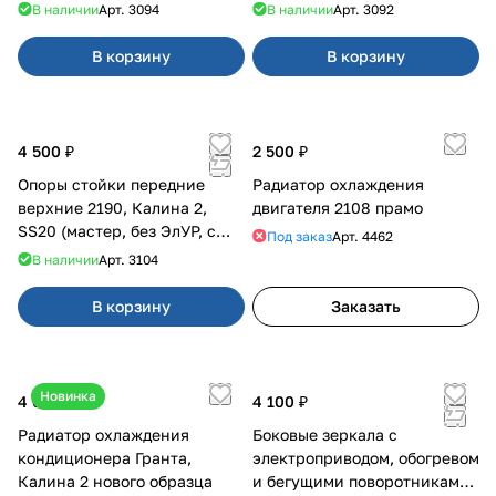
В наличии
Арт.
3094
В наличии
Арт.
3092
В корзину
В корзину
4 500 ₽
2 500 ₽
Опоры стойки передние
Радиатор охлаждения
верхние 2190, Калина 2,
двигателя 2108 прамо
SS20 (мастер, без ЭлУР, с
Под заказ
Арт.
4462
подшипником) 2шт 10122
В наличии
Арт.
3104
В корзину
Заказать
Новинка
4 050 ₽
4 100 ₽
Радиатор охлаждения
Боковые зеркала с
кондиционера Гранта,
электроприводом, обогревом
Калина 2 нового образца
и бегущими поворотниками