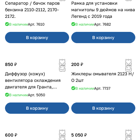
Сепаратор / бачок паров
Рамка для установки
бензина 2110-2112, 2170-
магнитолы 9 дюймов на нива
2172.
Легенд с 2019 года
В наличии
Арт.
7610
В наличии
Арт.
7682
В корзину
В корзину
850 ₽
200 ₽
Диффузор (кожух)
Жиклеры омывателя 2123 Н/
вентилятора охлаждения
О 2шт
двигателя для Гранта,
В наличии
Арт.
7737
Калина-2, Датсун нового
В наличии
Арт.
5050
образца
В корзину
В корзину
600 ₽
5 050 ₽