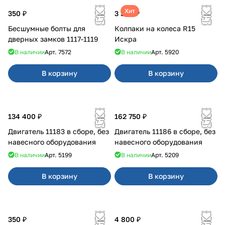
Хит
350 ₽
3 380 ₽
Бесшумные болты для
Колпаки на колеса R15
дверных замков 1117-1119
Искра
В наличии
Арт.
7572
В наличии
Арт.
5920
В корзину
В корзину
134 400 ₽
162 750 ₽
Двигатель 11183 в сборе, без
Двигатель 11186 в сборе, без
навесного оборудования
навесного оборудования
В наличии
Арт.
5199
В наличии
Арт.
5209
В корзину
В корзину
350 ₽
4 800 ₽