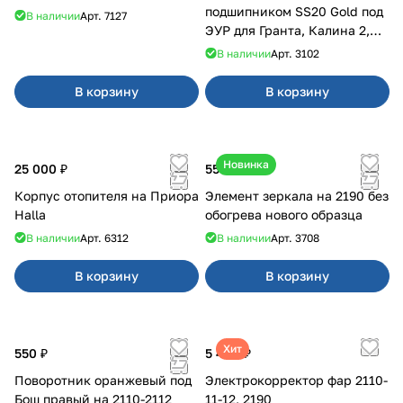
подшипником SS20 Gold под
В наличии
Арт.
7127
ЭУР для Гранта, Калина 2,
Datsun
В наличии
Арт.
3102
В корзину
В корзину
Новинка
25 000 ₽
550 ₽
Корпус отопителя на Приора
Элемент зеркала на 2190 без
Halla
обогрева нового образца
В наличии
Арт.
6312
В наличии
Арт.
3708
В корзину
В корзину
Хит
550 ₽
5 400 ₽
Поворотник оранжевый под
Электрокорректор фар 2110-
Бош правый на 2110-2112
11-12, 2190