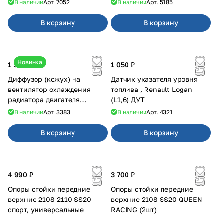
В наличии
Арт.
7052
В наличии
Арт.
5185
В корзину
В корзину
Новинка
1 500 ₽
1 050 ₽
Диффузор (кожух) на
Датчик указателя уровня
вентилятор охлаждения
топлива , Renault Logan
радиатора двигателя
(L1,6) ДУТ
Приора 2170 Panasonic
В наличии
Арт.
3383
В наличии
Арт.
4321
В корзину
В корзину
4 990 ₽
3 700 ₽
Опоры стойки передние
Опоры стойки передние
верхние 2108-2110 SS20
верхние 2108 SS20 QUEEN
спорт, универсальные
RACING (2шт)