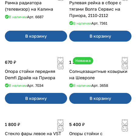
Рамка радиатора
Рулевая рейка в сборе с
(телевизор) на Калина
тягами Волга Сервис на
Приора, 2110-2112
В наличии
Арт.
6687
В наличии
Арт.
7361
В корзину
В корзину
Новинка
670 ₽
1 350 ₽
Опора стойки передняя
Солнцезащитные козырьки
Demfi Драйв на Приора
на Шевроле
В наличии
Арт.
7034
В наличии
Арт.
3658
В корзину
В корзину
1 800 ₽
5 400 ₽
Стекло фары левое на VST
Опоры стойки с