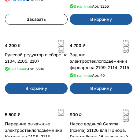
2194 н/о с кондиционером
В наличии
Арт.
3255
Заказать
В корзину
4 200 ₽
4 700 ₽
Рулевой редуктор в сборе на
Задние
2104, 2105, 2107
электростеклоподъёмники
форвард на 2109, 2114, 2115
В наличии
Арт.
6596
В наличии
Арт.
40
В корзину
В корзину
5 500 ₽
900 ₽
Передние рычажные
Насос водяной Gamma
электростеклоподъёмники
(помпа) 21126 для Приора,
Катран на 2108, 2113
Гранта,Веста 16 клапанный