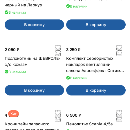
черный на Ларкуз
В наличии
В наличии
В корзину
В корзину
2 050 ₽
3 250 ₽
Подлокотник на ШЕВРОЛЕ-
Комплект серебристых
с/о кожзам
накладок вентиляции
салона Аэроэффект Оптимал
В наличии
на 4х4
В наличии
В корзину
В корзину
Хит
4 700 ₽
6 500 ₽
Кронштейн запасного
Пенолитье Scania 4/5s
колеса на дверные петли и