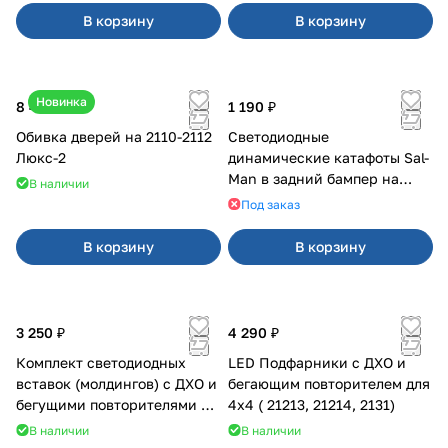
В корзину
В корзину
Новинка
8 400 ₽
1 190 ₽
Обивка дверей на 2110-2112
Светодиодные
Люкс-2
динамические катафоты Sal-
Man в задний бампер на
В наличии
Приора 2
Под заказ
В корзину
В корзину
3 250 ₽
4 290 ₽
Комплект светодиодных
LED Подфарники с ДХО и
вставок (молдингов) с ДХО и
бегающим повторителем для
бегущими повторителями на
4x4 ( 21213, 21214, 2131)
Веста
В наличии
В наличии