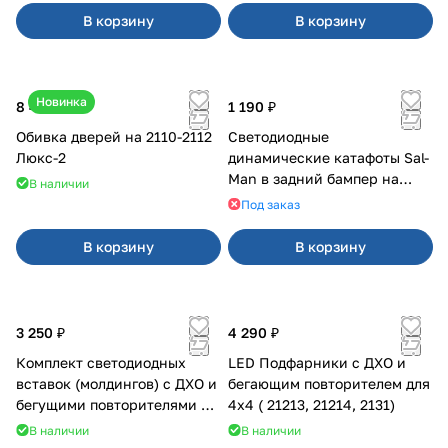
В корзину
В корзину
Новинка
8 400 ₽
1 190 ₽
Обивка дверей на 2110-2112
Светодиодные
Люкс-2
динамические катафоты Sal-
Man в задний бампер на
В наличии
Приора 2
Под заказ
В корзину
В корзину
3 250 ₽
4 290 ₽
Комплект светодиодных
LED Подфарники с ДХО и
вставок (молдингов) с ДХО и
бегающим повторителем для
бегущими повторителями на
4x4 ( 21213, 21214, 2131)
Веста
В наличии
В наличии