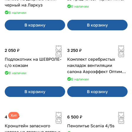
черный на Ларкуз
В наличии
В наличии
В корзину
В корзину
2 050 ₽
3 250 ₽
Подлокотник на ШЕВРОЛЕ-
Комплект серебристых
с/о кожзам
накладок вентиляции
салона Аэроэффект Оптимал
В наличии
на 4х4
В наличии
В корзину
В корзину
Хит
4 700 ₽
6 500 ₽
Кронштейн запасного
Пенолитье Scania 4/5s
колеса на дверные петли и