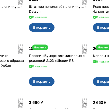
на спинку для
Штатное пенолитьё на спинку для
Реле поворотн
Datsun
4х конта
В наличии
В налич
В корзину
В корз
Новинка
Новинк
18 000 ₽
20 ₽
дчики
Пороги «Бумер» алюминиевые с
ового образца
резинкой 2123 «Шеви» RS
В налич
2, Урбан
В наличии
В корзину
В корз
3 690 ₽
2 650 ₽