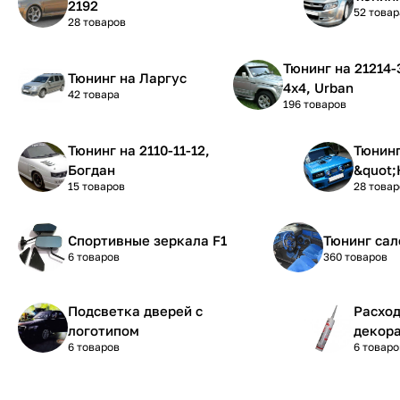
2192
52 товар
28 товаров
Тюнинг на 21214-31-21 Нива
Тюнинг на Ларгус
4х4, Urban
42 товара
196 товаров
Тюнинг на 2110-11-12,
Тюнинг на 210
Богдан
&quot;
15 товаров
28 товар
Спортивные зеркала F1
Тюнинг сал
6 товаров
360 товаров
Подсветка дверей с
Расхо
логотипом
декора
6 товаров
6 товаро