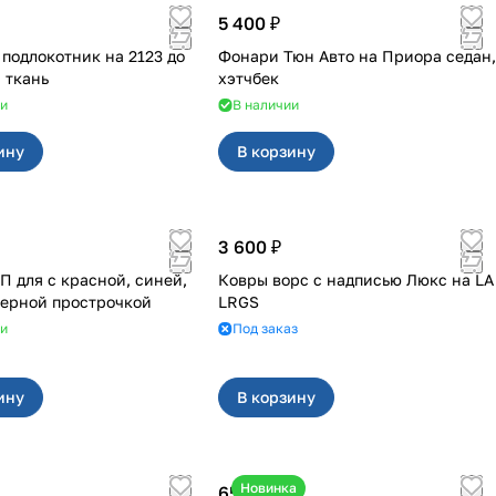
5 400 ₽
одлокотник на 2123 до
Фонари Тюн Авто на Приора седан,
 ткань
хэтчбек
ии
В наличии
ину
В корзину
3 600 ₽
асной, синей,
Ковры ворс с надписью Люкс на LA
черной прострочкой
LRGS
ии
Под заказ
ину
В корзину
Новинка
650 ₽