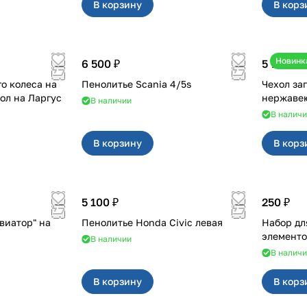
В корзину
В корз
Новинк
6 500 ₽
5 700 ₽
о колеса на
Пенолитье Scania 4/5s
Чехол за
дверные петли и чехол на Ларгус
В наличии
В налич
В корзину
В корз
5 100 ₽
250 ₽
виатор" на
Пенолитье Honda Civic левая
Набор дл
элементо
В наличии
В налич
В корзину
В корз