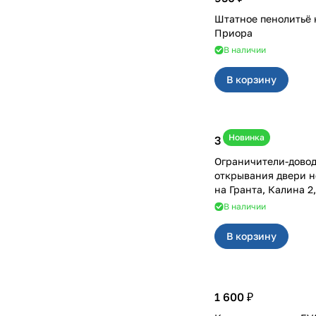
Штатное пенолитьё 
Приора
В наличии
В корзину
Новинка
3 400 ₽
Ограничители-дово
открывания двери н
на Гранта, Калина 
В наличии
В корзину
1 600 ₽