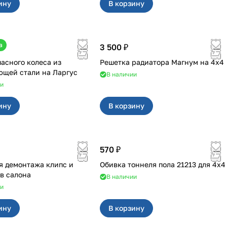
ину
В корзину
а
3 500 ₽
пасного колеса из
Решетка радиатора Магнум на 4х4
нержавеющей стали на Ларгус
В наличии
ии
ину
В корзину
570 ₽
я демонтажа клипс и
Обивка тоннеля пола 21213 для 4x4
в салона
В наличии
ии
ину
В корзину