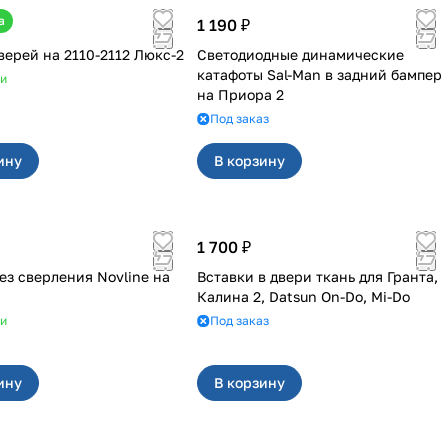
а
1 190 ₽
Обивка дверей на 2110-2112 Люкс-2
Светодиодные динамические
катафоты Sal-Man в задний бампер
ии
на Приора 2
Под заказ
ину
В корзину
1 700 ₽
ез сверления Novline на
Вставки в двери ткань для Гранта,
Калина 2, Datsun On-Do, Mi-Do
ии
Под заказ
ину
В корзину