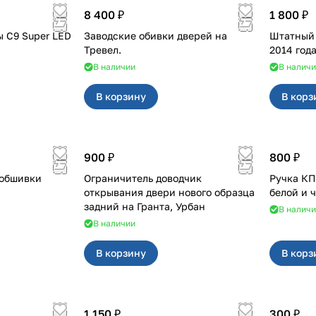
8 400 ₽
1 800 ₽
 C9 Super LED
Заводские обивки дверей на
Штатный п
Тревел.
2014 года
В наличии
В налич
В корзину
В корз
900 ₽
800 ₽
 обшивки
Ограничитель доводчик
Ручка КПП для с кр
открывания двери нового образца
белой и 
задний на Гранта, Урбан
В налич
В наличии
В корзину
В корз
1 150 ₽
300 ₽