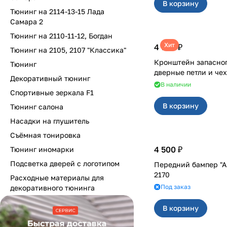
В корзину
Тюнинг на 2114-13-15 Лада
Самара 2
Тюнинг на 2110-11-12, Богдан
Хит
4 700 ₽
Тюнинг на 2105, 2107 "Классика"
Кронштейн запасног
Тюнинг
Декоративный тюнинг
В наличии
Спортивные зеркала F1
В корзину
Тюнинг салона
Насадки на глушитель
Съёмная тонировка
4 500 ₽
Тюнинг иномарки
Подсветка дверей с логотипом
Передний бампер "А
2170
Расходные материалы для
Под заказ
декоративного тюнинга
В корзину