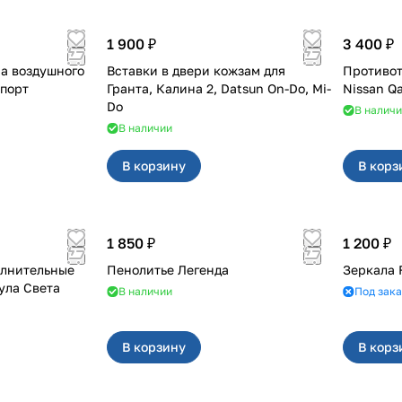
1 900 ₽
3 400 ₽
а воздушного
Вставки в двери кожзам для
Противот
ST Спорт
Гранта, Калина 2, Datsun On-Do, Mi-
Nissan Q
Do
В налич
В наличии
В корзину
В корз
1 850 ₽
1 200 ₽
олнительные
Пенолитье Легенда
Зеркала 
ула Света
В наличии
Под зака
В корзину
В корз