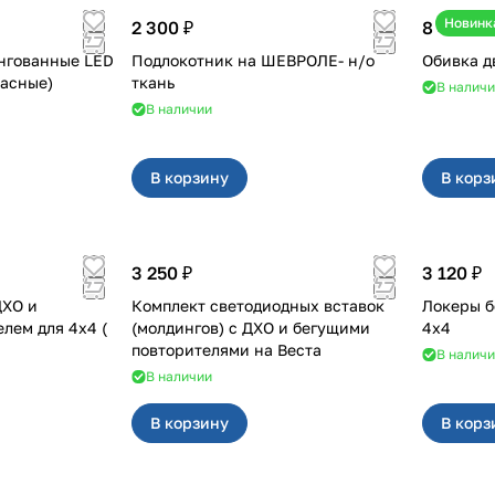
Новинк
2 300 ₽
8 400 ₽
нгованные LED
Подлокотник на ШЕВРОЛЕ- н/о
а (красные)
ткань
В налич
В наличии
В корзину
В корз
3 250 ₽
3 120 ₽
ДХО и
Комплект светодиодных вставок
Локеры б
 для 4x4 (
(молдингов) с ДХО и бегущими
4х4
повторителями на Веста
В налич
В наличии
В корзину
В корз