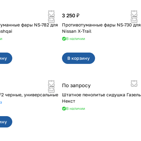
3 250 ₽
уманные фары NS-782 для
Противотуманные фары NS-730 для
ashqai
Nissan X-Trail
ии
В наличии
ину
В корзину
По запросу
F2 черные, универсальные
Штатное пенолитье сидушка Газель
Некст
з
В наличии
ину