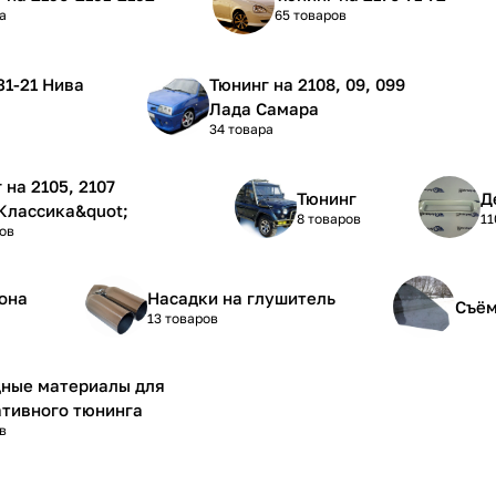
а
65 товаров
Тюнинг на 2108, 09, 099
Лада Самара
34 товара
5, 2107
Тюнинг
Д
Классика&quot;
8 товаров
11
ов
она
Насадки на глушитель
Съём
13 товаров
дные материалы для
тивного тюнинга
в