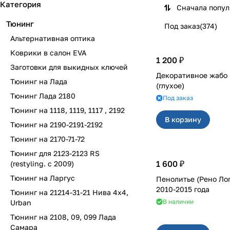
Категория
Сначала попу
Тюнинг
Под заказ
(
374
)
Альтернативная оптика
Коврики в салон EVA
1 200 ₽
Заготовки для выкидных ключей
Декоративное жабо на 2110-
Тюнинг на Лада
(глухое)
Тюнинг Лада 2180
Под заказ
Тюнинг на 1118, 1119, 1117 , 2192
В корзину
Тюнинг на 2190-2191-2192
Тюнинг на 2170-71-72
Тюнинг для 2123-2123 RS
1 600 ₽
(restyling. с 2009)
Тюнинг на Ларгус
Пенолитье (Рено Ло
2010-2015 года
Тюнинг на 21214-31-21 Нива 4х4,
В наличии
Urban
Тюнинг на 2108, 09, 099 Лада
Самара