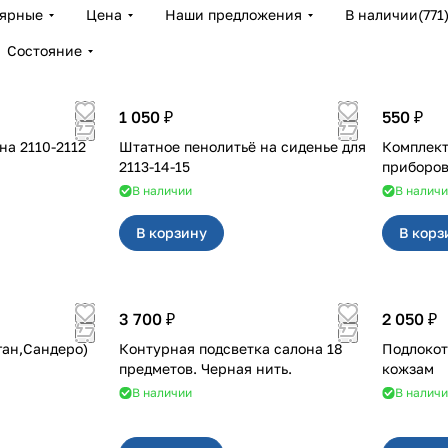
лярные
Цена
Наши предложения
В наличии
(
771
Состояние
1 050 ₽
550 ₽
2112
Штатное пенолитьё на сиденье для
Комплект
2113-14-15
В наличии
В налич
В корзину
В корз
3 700 ₽
2 050 ₽
ган,Сандеро)
Контурная подсветка салона 18
Подлокот
предметов. Черная нить.
кожзам
В наличии
В налич