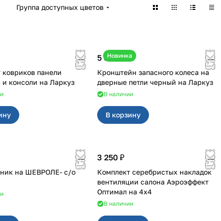
)
Группа доступных цветов
Новинка
5 050 ₽
 ковриков панели
Кронштейн запасного колеса на
приборов и консоли на Ларкуз
дверные петли черный на Ларкуз
ии
В наличии
ину
В корзину
3 250 ₽
ник на ШЕВРОЛЕ- с/о
Комплект серебристых накладок
вентиляции салона Аэроэффект
Оптимал на 4х4
ии
В наличии